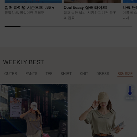
썸머 파이널 시즌오프 ~86%
Cool&easy 집콕 라이프!
나크 단
품절임박, 망설이면 후회뿐!
덥고 습한 날씨, 시원하고 예쁜 잠옷
여름 베스
과 집콕!
나자
WEEKLY BEST
OUTER
PANTS
TEE
SHIRT
KNIT
DRESS
BIG-SIZE