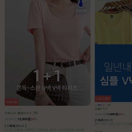
리뷰
1,905
리뷰
38
심플V 1+1
아르니카 쿨링티1+1_YN
19,900원
14,900원
25%
25,800원
12,900원
50%
[기획특가/1+1]
[55~120] 시원한 깊은 V넥 심
[ 기획특가/1+1 ]
나크가 만들면 기본티도 다르다는 공식! 1+1구성으로 브이넥
F,L,XL