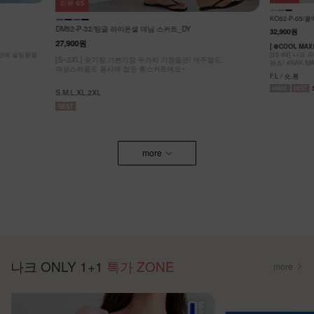
리뷰
65
KO62-P-05/
DM52-P-32/팅글 라이온셀 데님 스커트_DY
32,900원
27,900원
[ ❄️COOL MA
원단에 슬림함을
[55-99] 나
[S~2XL] 숏기장,기본기장 두가지 기장옵션! 캐주얼도,
팬츠! #NAK MA
여성스러움도 동시에 잡은 롱스커트에요~
F,L / 숏,롱
S,M,L,XL,2XL
more
나크 ONLY 1+1
특가 ZONE
more