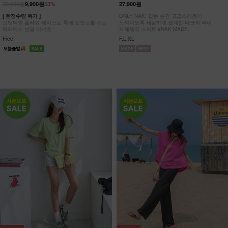
20,900원
9,900원
53%
27,900원
[ 한정수량 특가 ]
ONLY NAK! 입는 순간 고급스러움이
로맨틱한 플라워 레이스로 룩에 포인트를 주는
느껴지도록 세심하게 설계한 나크의 국내
백레이스 반팔 티셔츠
자체제작 스커트 #NAK MADE.
Free
F,L,XL