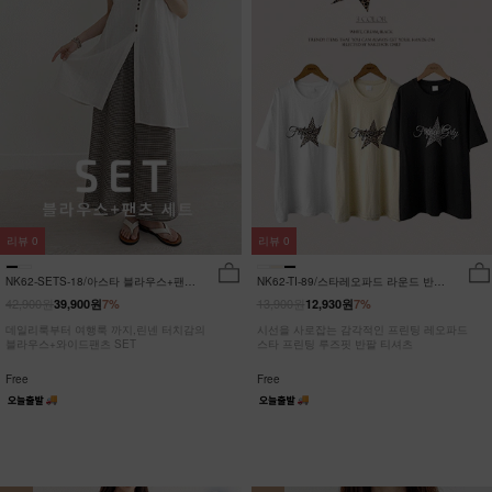
리뷰
0
리뷰
0
NK62-SETS-18/아스타 블라우스+팬츠
NK62-TI-89/스타레오파드 라운드 반팔
세트_HR
티_JY
42,900원
13,900원
39,900원
7%
12,930원
7%
데일리룩부터 여행룩 까지,린넨 터치감의
시선을 사로잡는 감각적인 프린팅 레오파드
블라우스+와이드팬츠 SET
스타 프린팅 루즈핏 반팔 티셔츠
Free
Free