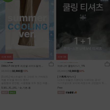
리뷰
605
리뷰
36
DM62-P-08/븐투 리오셀 사이드절개팬
아르니카 쿨링티1+1_YN
츠_YN
38,900원
25,800원
32,900원
15%
12,900원
50%
[S-2XL] 베스트셀러 핏 그대로 더 가벼워진
[ 기획특가/1+1 ]
여름 리오셀 와이드 팬츠!
나크가 만들면 기본티도 다르다는 공식!
슬림함과 편안함, 시원함을 모두 챙긴 여름
1+1구성으로 브이넥 라운드넥 고민없이 두장
완전정복 팬츠
다 챙겨가세요
S,M,L,XL,2XL / 숏,기본,롱
Free