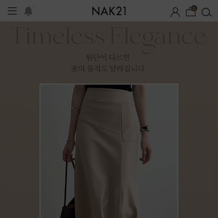
0
프
1+1 기획세트
자체제작
여름 잠옷
장마템 기획