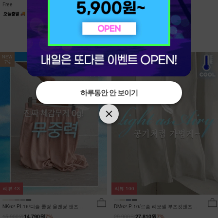
Free
Free
NEW
NEW
7%
7%
하루동안 안 보이기
하루동안 안 보이기
리뷰
43
리뷰
100
NK62-PI-16/디슬 쿨링 올밴딩 팬츠
DM62-P-10/르솜 리오셀 부츠컷팬츠
_YN
_YN
15,900원
29,900원
14,790원
7%
27,810원
7%