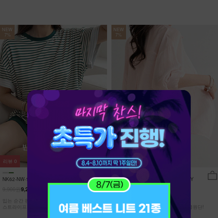
NEW
NEW
7%
7%
리뷰
0
리뷰
15
NK62-NW-11/유포니 반팔+반바지 홈웨
NK62-TS-32/일루민 뒤트임 셔츠_DY
어_HR
9,900원
21,900원
9,210원
7%
20,370원
7%
입는 순간 편안함이 달라지는 캡내장
[ 답답한ZERO! 시스루 원단! ]
스트라이프 홈웨어 SET
[55-99] 은은하게 반짝이는 고급링클원단!
자연스럽게 흐르는 핏!