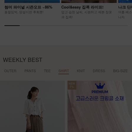
썸머 파이널 시즌오프 ~86%
Cool&easy 집콕 라이프!
나크 단
품절임박, 망설이면 후회뿐!
덥고 습한 날씨, 시원하고 예쁜 잠옷
여름 베스
과 집콕!
나자
WEEKLY BEST
OUTER
PANTS
TEE
SHIRT
KNIT
DRESS
BIG-SIZE
NEW
7%