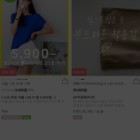
리뷰
185
리뷰
94
여름 니트 21종 기획
DM61-P-35/에어리실크 스판 부츠컷팬
츠_DY
24,900원
5,900원
76%
29,900원
[ 나크 추천 여름 니트 21종 5,900원~ ]
[🎉주문폭주!🎉]
여름 필수 베스트 니트 모음♥ 최대 76% 특가
[S-2XL] 실크처럼 가볍고 부드러워!
쫀쫀한 스판까지 더해 완벽한 착용감!
Free
S,M,L,XL,2XL / 숏,롱