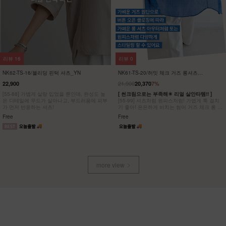
리뷰
11
리뷰
0
NK42-T-28/라일 브이넥 캡소매니트
NK62-TS-18/레이티 양브이 반팔 니트
_HR
26,900
18,900
9,900
63%
17,580
7%
차르르~ 브이넥 캡소매 니트
여리함 끝판왕 여성스러움과 세련미를 동시에
잡은 양브이 골지 니트
Free
Free
more view