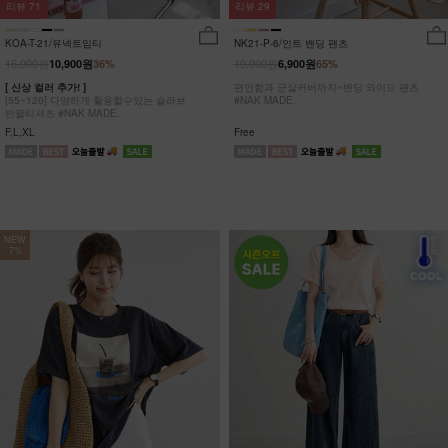
리뷰
29
리뷰
71
NK21-P-6/인트 밴딩 팬츠
KOA-T-21/유넥트임티
19,900원
16,900원
6,900원
65%
10,900원
36%
편안함과 군살커버까지~밴딩 와이드 팬츠
[ 신상 컬러 추가! ]
#NAK MADE.
[55~120] 다양하게 활용할수있는 슬라브
반팔티셔츠 #NAK MADE.
Free
F,L,XL
NEW
7%