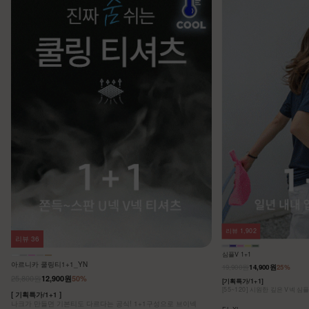
리뷰
1,902
리뷰
36
심플V 1+1
아르니카 쿨링티1+1_YN
19,900원
14,900원
25%
25,800원
12,900원
50%
[기획특가/1+1]
[55~120] 시원한 깊은 V넥 심
[ 기획특가/1+1 ]
나크가 만들면 기본티도 다르다는 공식! 1+1구성으로 브이넥