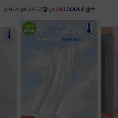
팬츠
사이즈
OK!
기장
OK!
COOL
선택
선택
NEW
7%
NEW
7%
리뷰
100