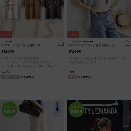
리뷰
4
리뷰
9
KO62-T-13/왓이즈 반팔티_DY
NK62-TS-61/마리스 쿨링 반팔 셔츠
_HR
15,900원
17,900원
[F-XL] 감각적인 영문 프린트!
한여름에도 셔츠는 포기할 수 없다면,가벼운
바이오 실키 가공으로 매끈한 터치감
7컬러 쿨링 반팔 셔츠
부드러움과 내구성을 갖춘 면85%, 폴리15%
#NAK MADE.
F,L,XL
Free