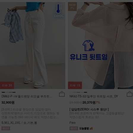
NEW
7%
리뷰
35
리뷰
15
DM62-P-19/폴드밴딩 리오셀 부츠컷팬
NK62-TS-32/일루민 뒤트임 셔츠_DY
츠_HR
21,900원
32,900원
20,370원
7%
[S-2XL] 리오셀 원단으로 답답한 없이
[ 답답한ZERO! 시스루 원단! ]
산뜻하게!원하는 사이즈,기장으로 원하는 핏
[55-99] 은은하게 반짝이는 고급링클원단!
연출 가능한 360 어디서 봐도 자연스럽고
자연스럽게 흐르는 핏!
균형잡힌 부츠컷 팬츠
S,M,L,XL,2XL / 숏,기본,롱
Free