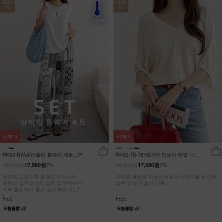
NEW
NEW
7%
7%
리뷰
0
리뷰
0
NK62-NW-6/리플리 홈웨어 세트_DY
NK62-TS-18/레이티 양브이 반팔 니트
_HR
18,900원
18,900원
17,580원
7%
17,580원
7%
편안함만 강조한 홈웨어가 아니라
여리함 끝판왕 여성스러움과 세련미를 동시에
패턴과 실루엣까지 살려 집 안밖에서
잡은 양브이 골지 니트
두루 활용하기 좋은 실용적인 세트!
Free
Free