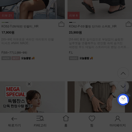
리뷰
21
리뷰
6
KO52-T-26/테린 반팔티_HR
KO62-P-03/롤링 단가라 스커트_HR
17,900원
23,900원
[55~99] 여유로운 넥라인 여리핏의 반팔
[55-88] 롱한 길이감으로 부담없이,슬림한
티셔츠 #NAK MADE.
실루엣을 연출해주는 편안함 속에 숨겨진
세련된 무드 데일리 스트라이프 밴딩 스커트
#NAK MADE.
F(55~77),L(88~99)
F,L
득템찬스
단독 한정수량 특가!
뒤로가기
카테고리
홈
찜
마이페이지