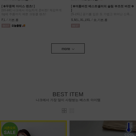
[ ❄️무중력 아이스 팬츠! ]
[ ❄️여름버전 베스트셀러의 슬림 부츠컷 버전 ❄️
[55-88] 나크에서 야심차게 준비한! 체감무게
]
0g에 주름까지 예쁜 크링클 팬츠!
[S-2XL] 공기를 입은 듯 가볍고 뛰어난 신축성
원단에 슬림함을 더한 부츠컷 팬츠!
F,L / 기본,롱
S,M,L,XL,2XL / 숏,기본,롱
more
BEST ITEM
나크에서 가장 많이 사랑받는 베스트 아이템