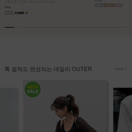
F,L,XL
라운드넥 고민없이 두장 다 챙겨가세요
Free
툭 걸쳐도 완성되는 데일리 OUTER
more