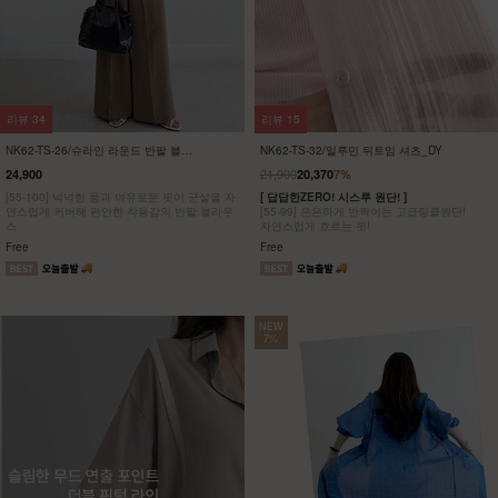
리뷰
148
리뷰
9
NK52-JI-10/아코디언 시스루 가디건
DM52-T-26/브랑코 쿨 니트
_DY
27,900
7,900
25,950
7%
[ 3WAY 스타일! ]
[55~110] 고슬고슬~ 소프트한 텍스처가 돋보
[55~99] 한 가지 아이템으로 숄, 가디건, 스카
이는 쿨~한 루즈핏 니트
프까지 3가지 스타일!
Free
Free
NEW
7%