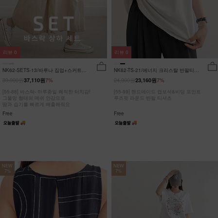
리뷰
0
리뷰
0
NK62-SETS-13/바루나 집업+스커트
NK62-TS-21/에너지 크리스탈 반팔티
세트_DY
_JY
39,900원
24,900원
37,110원
7%
23,160원
7%
[55-88] 바스락- 하루종일 쾌적한 터치감!
[55-99] 핸드메이드 캡보석&비딩 포인트
그물망 형태의 메쉬 안감으로
루즈핏 라운드 반팔 티셔츠
땀과 습기를 빠르게 배출해줘요
Free
Free
NEW
NEW
7%
7%