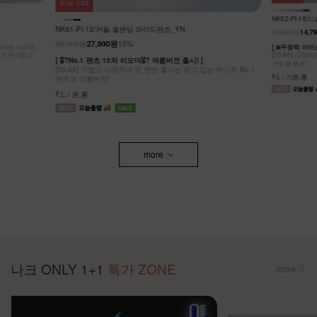
리뷰
43
DM62-P-10
NK62-PI-16/디슬 쿨링 올밴딩 팬츠_YN
29,900원
27,8
15,900원
14,790원
7%
[ ❄️여름버전 
[S-2XL] 공
[ ❄️무중력 아이스 팬츠! ]
더한 부츠컷 팬
[55-88] 나크에서 야심차게 준비한! 체감무게 0g에 주름까지 예쁜
S,M,L,XL,2XL
크링클 팬츠!
F,L / 기본,롱
more
나크 ONLY 1+1
특가 ZONE
more