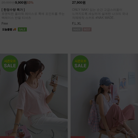
20,900원
9,900원
53%
27,900원
[ 한정수량 특가 ]
ONLY NAK! 입는 순간 고급스러움이
로맨틱한 플라워 레이스로 룩에 포인트를 주는
느껴지도록 세심하게 설계한 나크의 국내
백레이스 반팔 티셔츠
자체제작 스커트 #NAK MADE.
Free
F,L,XL