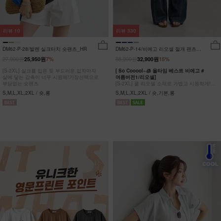
리뷰
10
리뷰
330
DM62-P-28/발렌 실크터치 숏팬츠_HR
DM62-P-14/비에고 리오셀 절개 팬츠
_HR
27,900원
38,900원
25,950원
7%
32,900원
15%
[S-2XL] 실크를 입은 듯 부드러운,입자마자
[ So Cooool~🧊 올타임 베스트 비에고 #
살에 닿는 감촉이 너무 시원해!기장선택으로
여름버전1/리오셀]
부담없는 숏팬츠
[S-2XL] 쿨 리오셀 소재로 가볍고 시원하게!
사이드 절개 쿨링 데님팬츠
S,M,L,XL,2XL / 숏,롱
S,M,L,XL,2XL / 숏,기본,롱