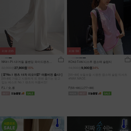
리뷰
235
리뷰
58
NK61-PI-12/커들 올밴딩 와이드팬츠
KO42-T-06/시스루 캡소매 슬럽티
_YN
32,900원
14,900원
27,900원
15%
9,900원
34%
[ 🎖?No.1 팬츠 15차 리오더🎖? 여름버전 출시! ]
[55~88] 보들보들 시원한 캡소매 슬럽 티셔츠
[55-88] 가볍고 시원하게 또 한번 즐기는 믿고
#NAK MADE.
입는 베스트 No.1 팬츠의 여름버전!
F,L / 숏,롱
F(55~66),L(77~88)