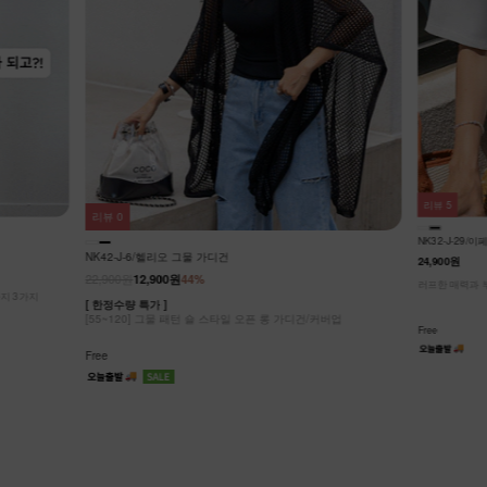
리뷰
2
리뷰
5
NK42-O-29
NK32-J-29/이페리 숏자켓
25,900원
17,9
24,900원
[ 한정수량 특가 
커버업
맥시하게 드레이
러프한 매력과 부드러운 텍스쳐가 매력적인 이페리 크롭자켓
+나시T/2종 셋
Free
Free