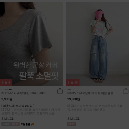
리뷰
5
리뷰
35
KO62-T-17/브이넥티,KO62-T-18/라운
NK62-PS-15/닐루 데미지 배럴 팬츠
드티_YN
_HR
9,900원
29,900원
[ 라운드넥/브이넥 2타입 ]
[S-XL] 빈티지한 무드와 트렌디한 실루엣을
[S-XL] 기본티의 기준을 높인 나크의 자체제작
동시에 담은 와이드 데님 팬츠
반팔티. 팔뚝소멸 소매핏의 고퀄리티 상품
#NAK MADE.
S,M,L,XL
S,M,L,XL