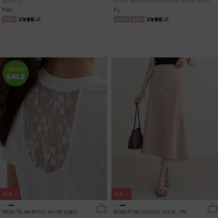
블라우스
시원한 플리츠원단의 상하세트 #NAK MADE.
Free
F,L
리뷰
1
리뷰
1
NK52-TE-46/루미나 섹시백 반팔티
KO62-P-06/크리지아 스커트_YN