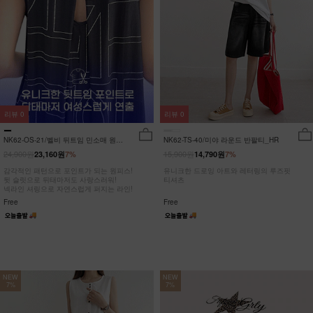
리뷰
0
리뷰
0
NK62-OS-21/벨비 뒤트임 민소매 원피
NK62-TS-40/미야 라운드 반팔티_HR
스_DY
24,900원
15,900원
23,160원
7%
14,790원
7%
감각적인 패턴으로 포인트가 되는 원피스!
유니크한 드로잉 아트와 레터링의 루즈핏
뒷 슬릿으로 뒤태마저도 사랑스러워!
티셔츠
넥라인 셔링으로 자연스럽게 퍼지는 라인!
Free
Free
NEW
NEW
7%
7%