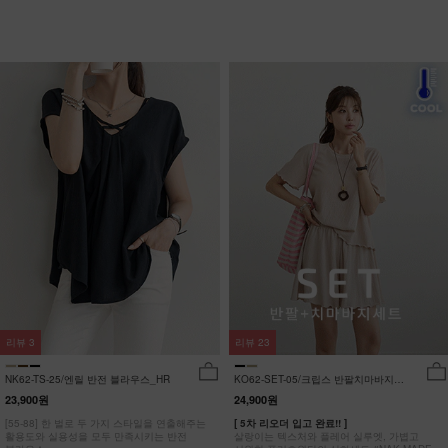
리뷰
3
리뷰
23
NK62-TS-25/엔릴 반전 블라우스_HR
KO62-SET-05/크립스 반팔치마바지세
트_HR
23,900원
24,900원
[55-88] 한 벌로 두 가지 스타일을 연출해주는
[ 5차 리오더 입고 완료!! ]
활용도와 실용성을 모두 만족시키는 반전
살랑이는 텍스처와 플레어 실루엣, 가볍고