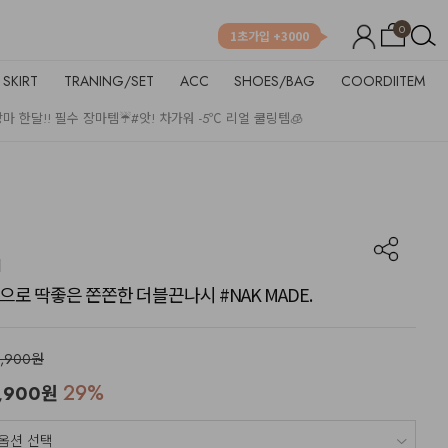
0
1초가입 +3000
SKIRT
TRANING/SET
ACC
SHOES/BAG
COORDIITEM
장마 한달!! 필수 장마템☔
#앗! 차가워 -5℃ 리얼 쿨링템🧊
용으로 딱좋은 쫀쫀한 더블끈나시 #NAK MADE.
3,900원
29
%
,900
원