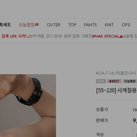
기획세트
오늘출발🚚
OUTER
TOP
PANTS
KNIT
OPS
집콕 LIFE 시작!🌙
#🌴여름 코디 완성! 썸머 잡화 기획전
#NAK SPECIAL🌊
#올해 
KOA-T-16/더블끈나시
[55~120] 사계절
상품가
1
9
판매가
색상