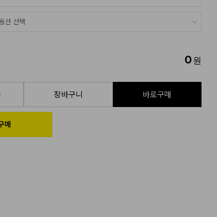
0
원
품
장바구니
바로구매