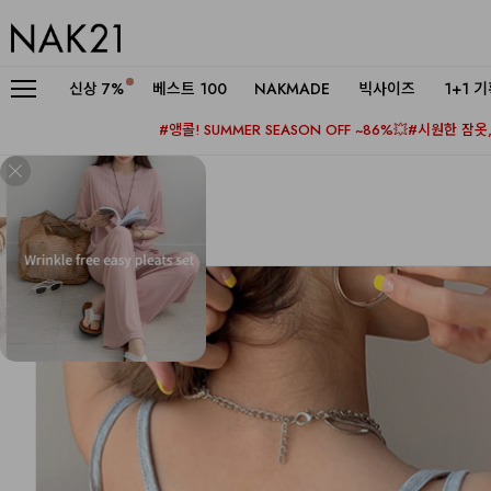
신상
7%
베스트 100
NAKMADE
빅사이즈
1+1 
#앵콜! SUMMER SEASON OFF ~86%💥
#시원한 잠옷, 