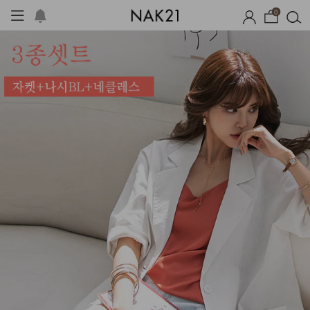
0
즌오프
1+1 기획세트
자체제작
여름 잠옷
장마템 