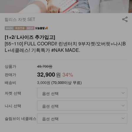
힐리스 자켓 SET
[1+2/ L사이즈 추가입고]
[55~110] FULL COORDI! 린넨터치 9부자켓/오버핏+나시B
L+네클레스! 기획특가 #NAK MADE.
상품가
49,700원
32,900
원
34
%
판매가
배송비
3,000원
(70,000이상 무료)
자켓 선택
나시 선택
슬림브이 네클레스