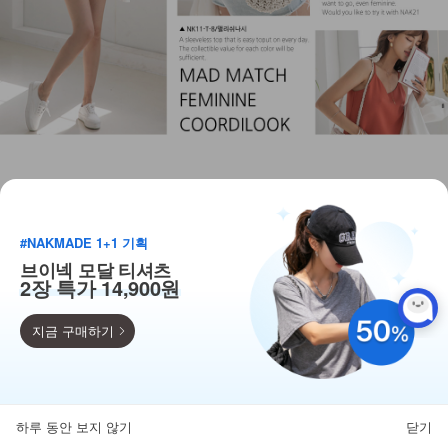
#NAKMADE 1+1 기획
브이넥 모달 티셔츠
2장 특가 14,900원
지금 구매하기
득템찬스
단독 한정수량 특가!
하루 동안 보지 않기
닫기
뒤로가기
카테고리
홈
찜
마이페이지