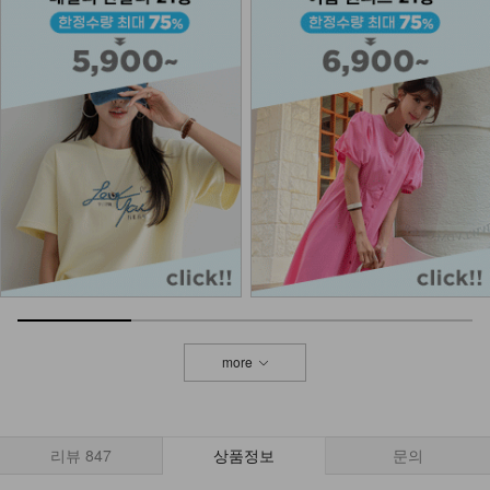
DM43-AC-03/던니켈 벨트
9,900
NKA63-BT-2/매니쉬 꽈배기 벨트
11,900
9,900
17%
more
리뷰
847
상품정보
문의