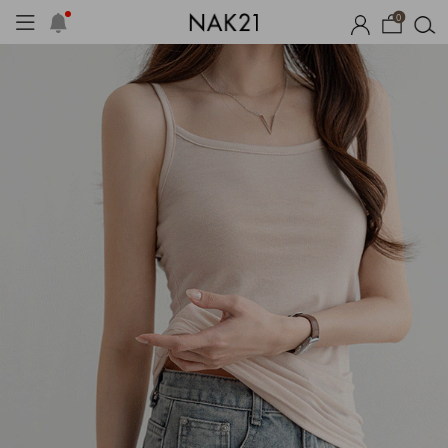
0
기획세트
자체제작
여름 잠옷
장마템 기획전
오늘출