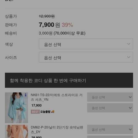
상품가
12,900원
7,900
원
39
%
판매가
배송비
3,000원
(70,000이상 무료)
색상
사이즈
함께 착용한 코디 상품
한 번에 구매하기
NK61-TS-22/미에트 스트라이프 거
즈 셔츠_YN
17,900
DM62-P-20/날리 2단기장 숏데님팬
츠_DY
29,900