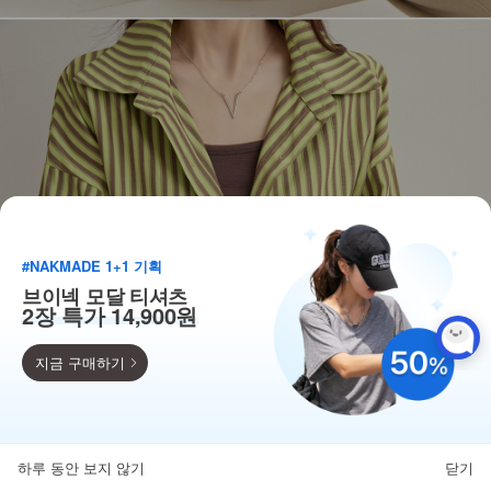
#NAKMADE 1+1 기획
브이넥 모달 티셔츠
2장 특가 14,900원
지금 구매하기
득템찬스
단독 한정수량 특가!
하루 동안 보지 않기
닫기
뒤로가기
카테고리
홈
찜
마이페이지