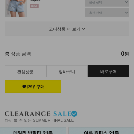
NK62-JS-1/문베일 그물 니트 조끼
_DY
코디상품 더 보기
15,900
14,790
7%
0
DM61-P-35/에어리실크 스판 부츠컷
총 상품 금액
원
팬츠_DY
29,900
장바구니
바로구매
관심상품
DM62-C-03/클레이 밀짚모자 페도라
32,900
NKA62-BS-4/알루엣 크로스 카고백
다시 볼 수 없는 SUMMER FINAL SALE
14,900