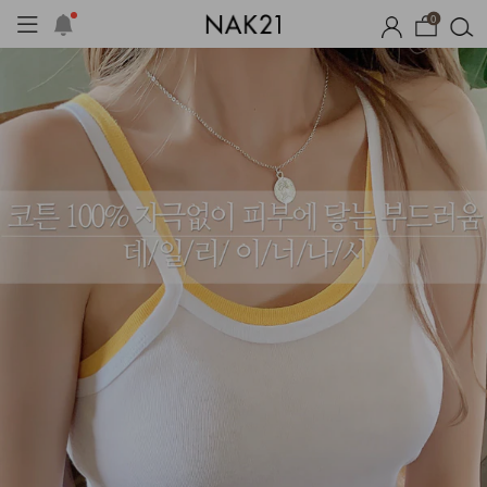
0
자체제작
여름 잠옷
장마템 기획전
오늘출발
시