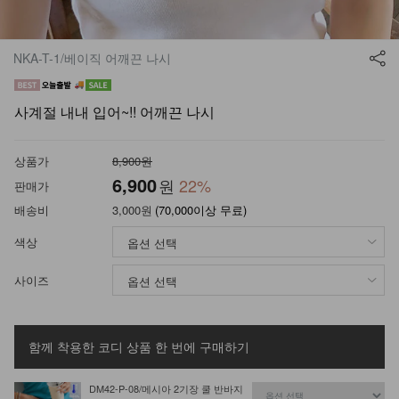
NKA-T-1/베이직 어깨끈 나시
사계절 내내 입어~!! 어깨끈 나시
상품가
8,900원
6,900
원
22
%
판매가
배송비
3,000원
(70,000이상 무료)
색상
사이즈
함께 착용한 코디 상품
한 번에 구매하기
DM42-P-08/메시아 2기장 쿨 반바지