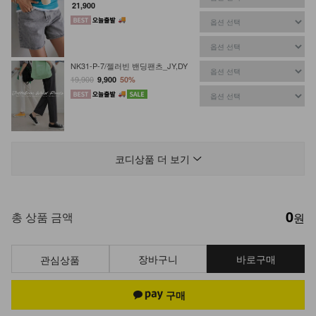
21,900
NK31-P-7/젤러빈 밴딩팬츠_JY,DY
19,900
9,900
50%
DM41-AC-04/엔틱 롱 목걸이
14,900
코디상품 더 보기
0
DM22-AC-08/컬러 비즈 팔찌
총 상품 금액
원
10,900
8,900
18%
장바구니
바로구매
관심상품