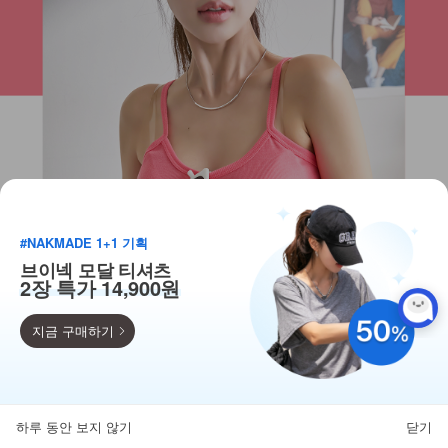
#NAKMADE 1+1 기획
브이넥 모달 티셔츠
2장 특가 14,900원
지금 구매하기
득템찬스
단독 한정수량 특가!
하루 동안 보지 않기
닫기
뒤로가기
카테고리
홈
찜
마이페이지