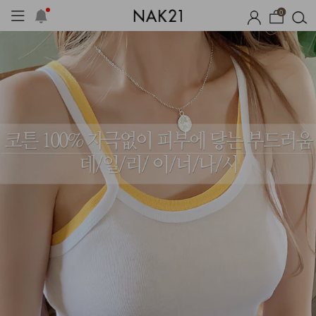
0
기획세트
자체제작
여름 잠옷
장마템 기획전
오늘출