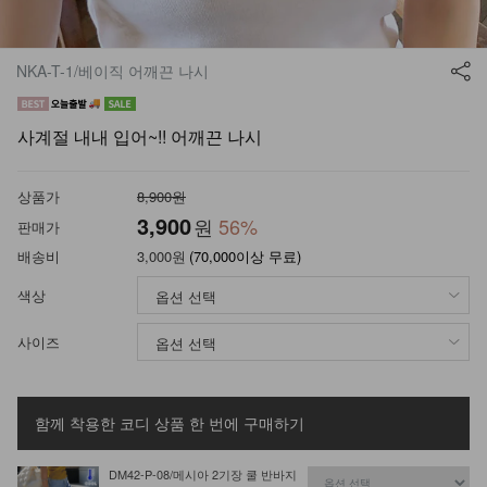
NKA-T-1/베이직 어깨끈 나시
사계절 내내 입어~!! 어깨끈 나시
상품가
8,900원
3,900
원
56
%
판매가
배송비
3,000원
(70,000이상 무료)
색상
사이즈
함께 착용한 코디 상품
한 번에 구매하기
DM42-P-08/메시아 2기장 쿨 반바지