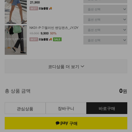
21,900
NK31-P-7/젤러빈 밴딩팬츠_JY,DY
19,900
9,900
50%
DM41-AC-04/엔틱 롱 목걸이
14,900
코디상품 더 보기
0
DM22-AC-08/컬러 비즈 팔찌
총 상품 금액
원
10,900
8,900
18%
장바구니
바로구매
관심상품