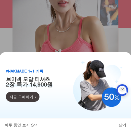
#NAKMADE 1+1 기획
브이넥 모달 티셔츠
2장 특가 14,900원
지금 구매하기
득템찬스
단독 한정수량 특가!
하루 동안 보지 않기
닫기
뒤로가기
카테고리
홈
찜
마이페이지