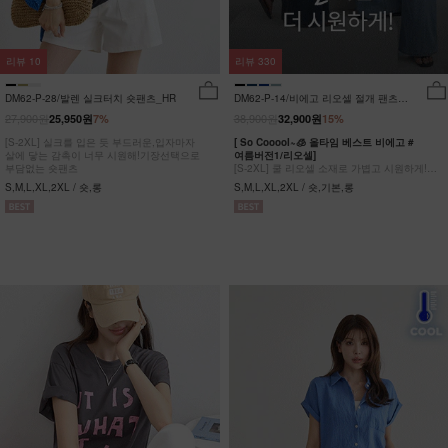
리뷰
10
리뷰
330
DM62-P-28/발렌 실크터치 숏팬츠_HR
DM62-P-14/비에고 리오셀 절개 팬츠
_HR
27,900원
38,900원
25,950원
7%
32,900원
15%
[S-2XL] 실크를 입은 듯 부드러운,입자마자
[ So Cooool~🧊 올타임 베스트 비에고 #
살에 닿는 감촉이 너무 시원해!기장선택으로
여름버전1/리오셀]
부담없는 숏팬츠
[S-2XL] 쿨 리오셀 소재로 가볍고 시원하게!
사이드 절개 쿨링 데님팬츠
S,M,L,XL,2XL / 숏,롱
S,M,L,XL,2XL / 숏,기본,롱