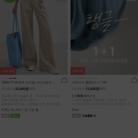
리뷰
605
리뷰
36
DM62-P-08/븐투 리오셀 사이드절개팬
아르니카 쿨링티1+1_YN
츠_YN
38,900원
25,800원
32,900원
15%
12,900원
50%
[S-2XL] 베스트셀러 핏 그대로 더 가벼워진
[ 기획특가/1+1 ]
여름 리오셀 와이드 팬츠!
나크가 만들면 기본티도 다르다는 공식!
슬림함과 편안함, 시원함을 모두 챙긴 여름
1+1구성으로 브이넥 라운드넥 고민없이 두장
완전정복 팬츠
다 챙겨가세요
S,M,L,XL,2XL / 숏,기본,롱
Free