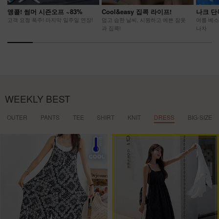
앵콜! 썸머 시즌오프 ~83%
Cool&easy 집콕 라이프!
나크 단
고객 요청 폭주! 마지막 일주일 연장!
덥고 습한 날씨, 시원하고 예쁜 잠옷
여름 베스
과 집콕!
나자
WEEKLY BEST
OUTER
PANTS
TEE
SHIRT
KNIT
DRESS
BIG-SIZE