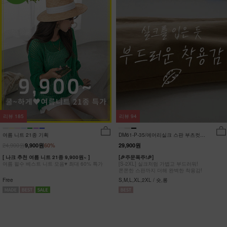
리뷰
185
리뷰
94
여름 니트 21종 기획
DM61-P-35/에어리실크 스판 부츠컷팬
츠_DY
24,900원
9,900원
60%
29,900원
[ 나크 추천 여름 니트 21종 9,900원~ ]
[🎉주문폭주!🎉]
여름 필수 베스트 니트 모음♥ 최대 60% 특가
[S-2XL] 실크처럼 가볍고 부드러워!
쫀쫀한 스판까지 더해 완벽한 착용감!
Free
S,M,L,XL,2XL / 숏,롱