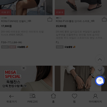
리뷰
21
리뷰
6
KO52-T-26/테린 반팔티_HR
KO62-P-03/롤링 단가라 스커트_HR
17,900원
23,900원
[55~99] 여유로운 넥라인 여리핏의 반팔
[55-88] 롱한 길이감으로 부담없이,슬림한
티셔츠 #NAK MADE.
실루엣을 연출해주는 편안함 속에 숨겨진
세련된 무드 데일리 스트라이프 밴딩 스커트
#NAK MADE.
F(55~77),L(88~99)
F,L
득템찬스
단독 한정수량 특가!
뒤로가기
카테고리
홈
찜
마이페이지