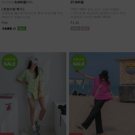
20,900원
9,900원
53%
27,900원
[ 한정수량 특가 ]
ONLY NAK! 입는 순간 고급스러움이
로맨틱한 플라워 레이스로 룩에 포인트를 주는
느껴지도록 세심하게 설계한 나크의 국내
백레이스 반팔 티셔츠
자체제작 스커트 #NAK MADE.
Free
F,L,XL