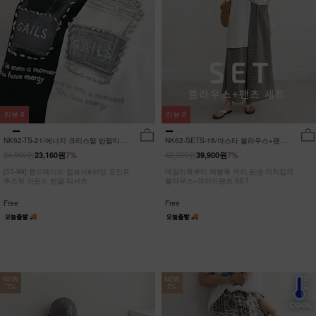
리뷰
0
리뷰
0
NK62-TS-21/에너지 크리스탈 반팔티
NK62-SETS-18/아스타 블라우스+팬츠
_JY
세트_HR
24,900원
42,900원
23,160원
7%
39,900원
7%
[55-99] 핸드메이드 캡보석&비딩 포인트
데일리룩부터 여행룩 까지,린넨 터치감의
루즈핏 라운드 반팔 티셔츠
블라우스+와이드팬츠 SET
Free
Free
NEW
NEW
7%
7%