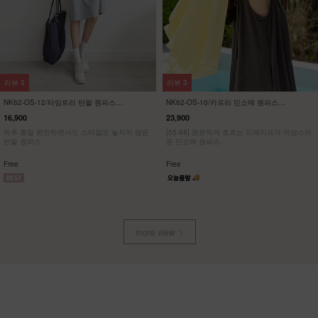
리뷰
57
리뷰
21
NK32-P-1/에이지 와이드 팬츠
KO22-T-12/배색 브이넥 스판티
23,900
19,900
15,900
33%
7,900
60%
[55~120] 여성스러운 스커트처럼, 맥시멈 와이
[ 한정수량 특가 ]
드핏 밴딩팬츠
[55~120] 유니크한 사이드브릿지 브이넥 스판
티셔츠
Free
M(~66),L(~88),XL(~100),1(~120)
more view