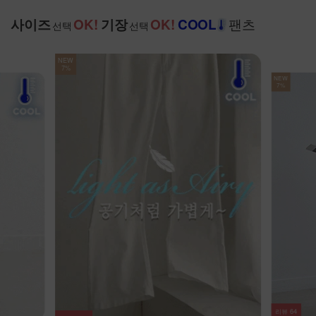
팬츠
사이즈
OK!
기장
OK!
COOL
선택
선택
NEW
7%
리뷰
20