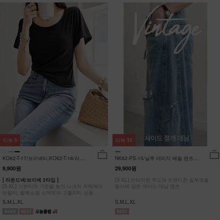
리뷰
5
리뷰
35
KO62-T-17/브이넥티,KO62-T-18/라운
NK62-PS-15/닐루 데미지 배럴 팬츠
드티_YN
_HR
9,900원
29,900원
[ 라운드넥/브이넥 2타입 ]
[S-XL] 빈티지한 무드와 트렌디한 실루엣을
[S-XL] 기본티의 기준을 높인 나크의 자체제작
동시에 담은 와이드 데님 팬츠
반팔티. 팔뚝소멸 소매핏의 고퀄리티 상품
#NAK MADE.
S,M,L,XL
S,M,L,XL