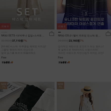
리뷰
0
리뷰
0
NK62-SETS-13/바루나 집업+스커트
NK62-OS-21/벨비 뒤트임 민소매 원피
세트_DY
스_DY
39,900원
24,900원
37,110원
7%
23,160원
7%
[55-88] 바스락- 하루종일 쾌적한 터치감!
감각적인 패턴으로 포인트가 되는 원피스!
그물망 형태의 메쉬 안감으로
뒷 슬릿으로 뒤태마저도 사랑스러워!
땀과 습기를 빠르게 배출해줘요
넥라인 셔링으로 자연스럽게 퍼지는 라인!
Free
Free
NEW
NEW
7%
7%