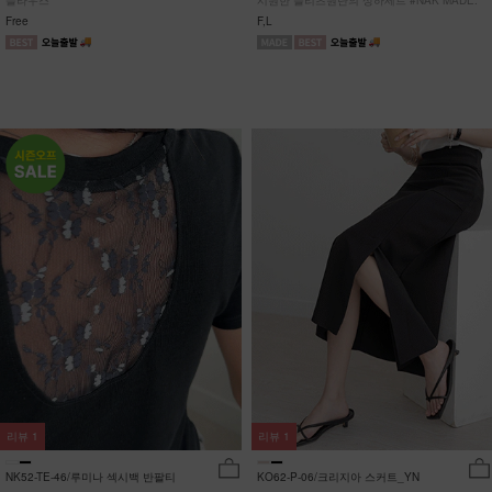
블라우스
시원한 플리츠원단의 상하세트 #NAK MADE.
Free
F,L
리뷰
1
리뷰
1
NK52-TE-46/루미나 섹시백 반팔티
KO62-P-06/크리지아 스커트_YN