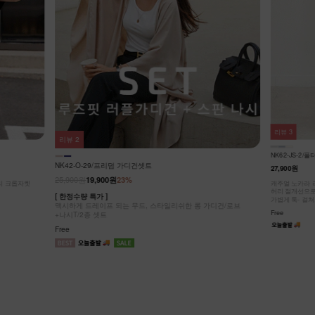
리뷰
3
리뷰
3
NK42-J-5/차
NK62-JS-2/폴터 스텐드 데님 베스트_DY
25,900원
19,9
27,900원
[ 한정수량 특가 
가디건/로브
시원하게 스타일
캐주얼 노카라 라운드넥 디자인!
허리 절개선으로 부해 보임 없이 슬림한 실루엣!
Free
가볍게 툭- 걸쳐도 룩에 포인트!
Free