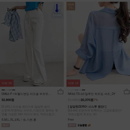
NEW
7%
리뷰
35
리뷰
15
DM62-P-19/폴드밴딩 리오셀 부츠컷팬
NK62-TS-32/일루민 뒤트임 셔츠_DY
츠_HR
21,900원
32,900원
20,370원
7%
[S-2XL] 리오셀 원단으로 답답한 없이
[ 답답한ZERO! 시스루 원단! ]
산뜻하게!원하는 사이즈,기장으로 원하는 핏
[55-99] 은은하게 반짝이는 고급링클원단!
연출 가능한 360 어디서 봐도 자연스럽고
자연스럽게 흐르는 핏!
균형잡힌 부츠컷 팬츠
S,M,L,XL,2XL / 숏,기본,롱
Free