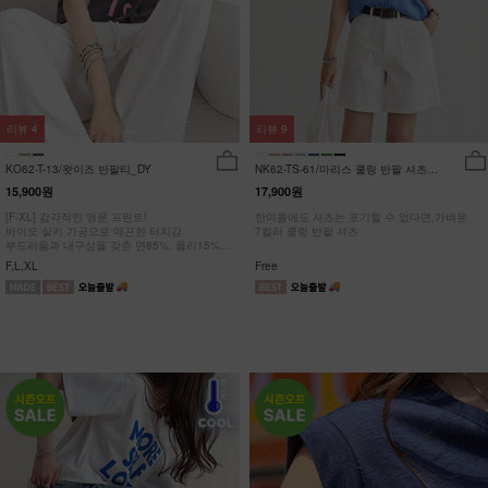
리뷰
4
리뷰
9
KO62-T-13/왓이즈 반팔티_DY
NK62-TS-61/마리스 쿨링 반팔 셔츠
_HR
15,900원
17,900원
[F-XL] 감각적인 영문 프린트!
한여름에도 셔츠는 포기할 수 없다면,가벼운
바이오 실키 가공으로 매끈한 터치감
7컬러 쿨링 반팔 셔츠
부드러움과 내구성을 갖춘 면85%, 폴리15%
#NAK MADE.
F,L,XL
Free