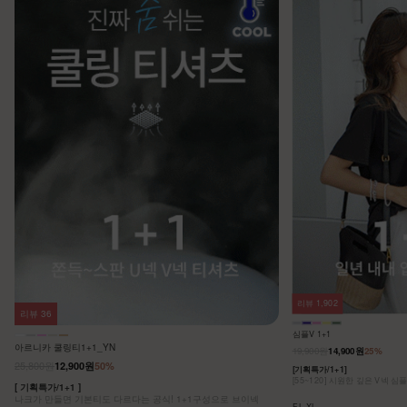
리뷰
1,902
리뷰
36
심플V 1+1
아르니카 쿨링티1+1_YN
19,900원
14,900원
25%
25,800원
12,900원
50%
[기획특가/1+1]
[55~120] 시원한 깊은 V넥 심
[ 기획특가/1+1 ]
나크가 만들면 기본티도 다르다는 공식! 1+1구성으로 브이넥
F,L,XL