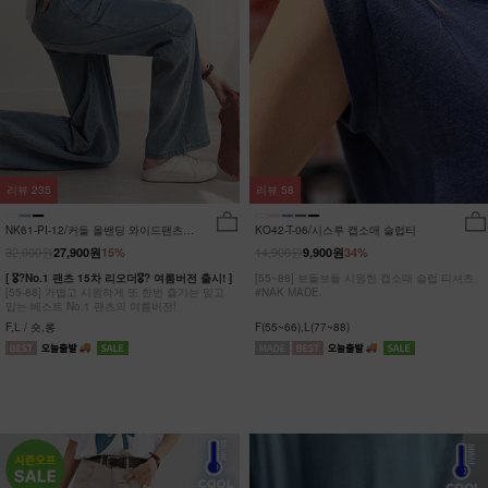
리뷰
235
리뷰
58
NK61-PI-12/커들 올밴딩 와이드팬츠
KO42-T-06/시스루 캡소매 슬럽티
_YN
32,900원
14,900원
27,900원
15%
9,900원
34%
[ 🎖?No.1 팬츠 15차 리오더🎖? 여름버전 출시! ]
[55~88] 보들보들 시원한 캡소매 슬럽 티셔츠
[55-88] 가볍고 시원하게 또 한번 즐기는 믿고
#NAK MADE.
입는 베스트 No.1 팬츠의 여름버전!
F,L / 숏,롱
F(55~66),L(77~88)