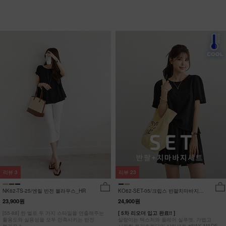
리뷰
3
리뷰
23
NK62-TS-25/엔릴 반전 블라우스_HR
KO62-SET-05/크립스 반팔치마바지세
트_HR
23,900원
24,900원
[55-88] 한 벌로 두 가지 스타일을 연출해주는
[ 5차 리오더 입고 완료!! ]
활용도와 실용성을 모두 만족시키는 반전
살랑이는 텍스처와 플레어 실루엣, 가볍고