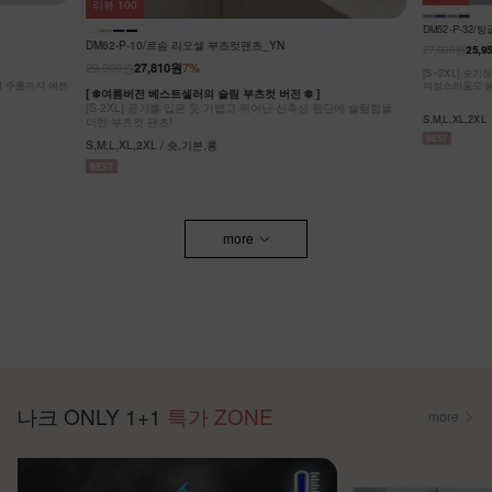
리뷰
64
KO62-P-05/
DM52-P-32/팅글 라이온셀 데님 스커트_DY
32,900원
27,900원
25,950원
7%
[ ❄️COOL MA
원단에 슬림함을
[55-99] 나
[S~2XL] 숏기장,기본기장 두가지 기장옵션! 캐주얼도,
팬츠! #NAK MA
여성스러움도 동시에 잡은 롱스커트에요~
F,L / 숏,롱
S,M,L,XL,2XL
more
나크 ONLY 1+1
특가 ZONE
more