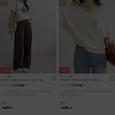
NEW
NEW
7%
7%
리뷰
0
리뷰
0
NK62-TI-89/스타레오파드 라운드 반팔
NK62-TS-18/레이티 양브이 반팔 니트
티_JY
_HR
13,900원
18,900원
12,930원
7%
17,580원
7%
시선을 사로잡는 감각적인 프린팅 레오파드
여리함 끝판왕 여성스러움과 세련미를 동시에
스타 프린팅 루즈핏 반팔 티셔츠
잡은 양브이 골지 니트
Free
Free