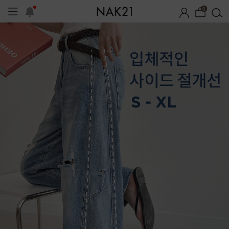
0
1+1 기획세트
자체제작
여름 잠옷
장마템 기획전