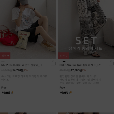
리뷰
0
리뷰
0
NK62-TS-40/미야 라운드 반팔티_HR
NK62-NW-6/리플리 홈웨어 세트_DY
15,900원
18,900원
14,790원
7%
17,580원
7%
유니크한 드로잉 아트와 레터링의 루즈핏
편안함만 강조한 홈웨어가 아니라
티셔츠
패턴과 실루엣까지 살려 집 안밖에서
두루 활용하기 좋은 실용적인 세트!
Free
Free