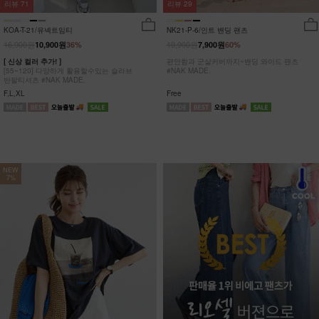
리뷰
29
리뷰
71
NK21-P-6/인트 밴딩 팬츠
KOA-T-21/유넥트임티
19,900원
16,900원
7,900원
60%
10,900원
36%
편안함과 군살커버까지~밴딩 와이드 팬츠
[ 신상 컬러 추가! ]
#NAK MADE.
[55~120] 다양하게 활용할수있는 슬라브
반팔티셔츠 #NAK MADE.
Free
F,L,XL
NEW
7%