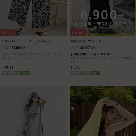
리뷰
8
리뷰
5
KO32-T-01/파리 호일프린팅 반팔티
KO62-T-20/위겟 박스반팔티_DY
23,900
5,900
75%
19,900
[ 한정수량 특가 ]
[55-100] 가볍고 시원한 원단은 물론
[55~120] 유니크한 골드 프린팅!! 반팔티/박시
피부에 달라붙지 않아 하루종일 쾌적해!
핏
착용과 동시에 자동 체형보정!
F(55~77),L(88~100),XL(110~120)
F,L