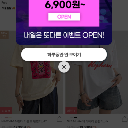
Free
Free
NEW
NEW
7%
7%
하루동안 안 보이기
하루동안 안 보이기
리뷰
0
리뷰
1
NK62-TI-88/핑타 라운드 반팔티_JY
NK62-TI-84/베리베리 반팔티_JY
13,900원
14,900원
12,930원
7%
13,860원
7%