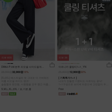
리뷰
605
리뷰
36
DM62-P-08/븐투 리오셀 사이드절개팬
아르니카 쿨링티1+1_YN
츠_YN
38,900원
25,800원
32,900원
15%
12,900원
50%
[S-2XL] 베스트셀러 핏 그대로 더 가벼워진
[ 기획특가/1+1 ]
여름 리오셀 와이드 팬츠!
나크가 만들면 기본티도 다르다는 공식!
슬림함과 편안함, 시원함을 모두 챙긴 여름
1+1구성으로 브이넥 라운드넥 고민없이 두장
완전정복 팬츠
다 챙겨가세요
S,M,L,XL,2XL / 숏,기본,롱
Free