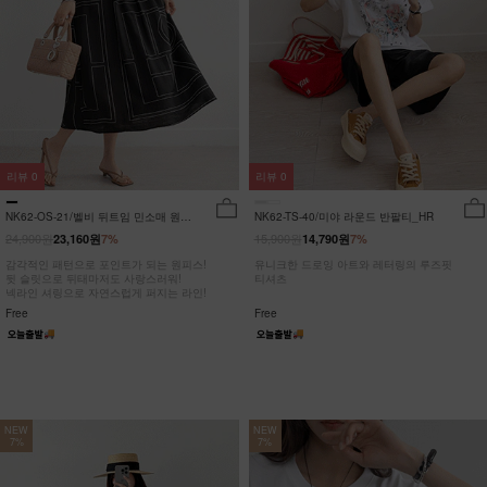
리뷰
0
리뷰
0
NK62-OS-21/벨비 뒤트임 민소매 원피
NK62-TS-40/미야 라운드 반팔티_HR
스_DY
24,900원
15,900원
23,160원
7%
14,790원
7%
감각적인 패턴으로 포인트가 되는 원피스!
유니크한 드로잉 아트와 레터링의 루즈핏
뒷 슬릿으로 뒤태마저도 사랑스러워!
티셔츠
넥라인 셔링으로 자연스럽게 퍼지는 라인!
Free
Free
NEW
NEW
7%
7%