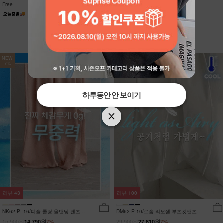
Free
Free
NEW
NEW
7%
7%
하루동안 안 보이기
하루동안 안 보이기
리뷰
43
리뷰
100
NK62-PI-16/디슬 쿨링 올밴딩 팬츠
DM62-P-10/르솜 리오셀 부츠컷팬츠
_YN
_YN
15,900원
29,900원
14,790원
7%
27,810원
7%