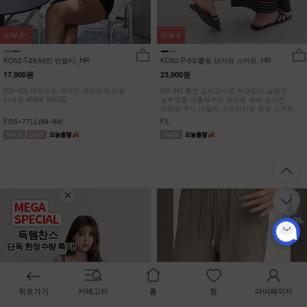
리뷰
21
리뷰
6
KO52-T-26/테린 반팔티_HR
KO62-P-03/롤링 단가라 스커트_HR
17,900원
23,900원
[55~99] 여유로운 넥라인 여리핏의 반팔
[55-88] 롱한 길이감으로 부담없이,슬림한
티셔츠 #NAK MADE.
실루엣을 연출해주는 편안함 속에 숨겨진
세련된 무드 데일리 스트라이프 밴딩 스커트
#NAK MADE.
F(55~77),L(88~99)
F,L
득템찬스
단독 한정수량 특가!
뒤로가기
카테고리
홈
찜
마이페이지