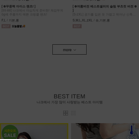
[ ❄️무중력 아이스 팬츠! ]
[ ❄️여름버전 베스트셀러의 슬림 부츠컷 버전 ❄️
[55-88] 나크에서 야심차게 준비한! 체감무게
]
0g에 주름까지 예쁜 크링클 팬츠!
[S-2XL] 공기를 입은 듯 가볍고 뛰어난 신축성
원단에 슬림함을 더한 부츠컷 팬츠!
F,L / 기본,롱
S,M,L,XL,2XL / 숏,기본,롱
more
BEST ITEM
나크에서 가장 많이 사랑받는 베스트 아이템