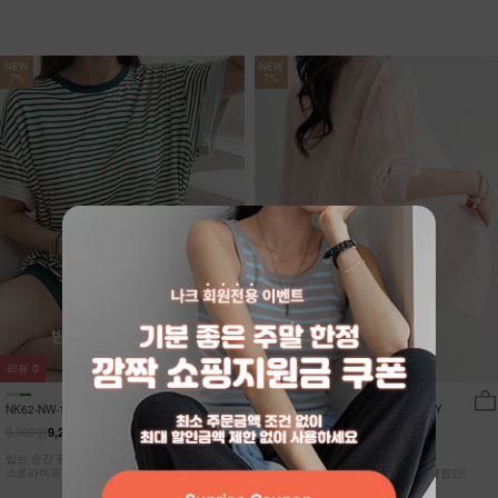
NEW
NEW
7%
7%
리뷰
0
리뷰
15
NK62-NW-11/유포니 반팔+반바지 홈웨
NK62-TS-32/일루민 뒤트임 셔츠_DY
어_HR
9,900원
21,900원
9,210원
7%
20,370원
7%
입는 순간 편안함이 달라지는 캡내장
[ 답답한ZERO! 시스루 원단! ]
스트라이프 홈웨어 SET
[55-99] 은은하게 반짝이는 고급링클원단!
자연스럽게 흐르는 핏!