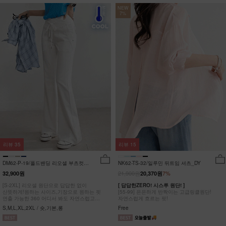
NEW
7%
리뷰
35
리뷰
15
DM62-P-19/폴드밴딩 리오셀 부츠컷팬
NK62-TS-32/일루민 뒤트임 셔츠_DY
츠_HR
21,900원
32,900원
20,370원
7%
[S-2XL] 리오셀 원단으로 답답한 없이
[ 답답한ZERO! 시스루 원단! ]
산뜻하게!원하는 사이즈,기장으로 원하는 핏
[55-99] 은은하게 반짝이는 고급링클원단!
연출 가능한 360 어디서 봐도 자연스럽고
자연스럽게 흐르는 핏!
균형잡힌 부츠컷 팬츠
S,M,L,XL,2XL / 숏,기본,롱
Free