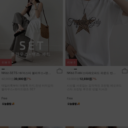
리뷰
0
리뷰
0
NK62-SETS-18/아스타 블라우스+팬츠
NK62-TI-89/스타레오파드 라운드 반팔
세트_HR
티_JY
42,900원
13,900원
39,900원
7%
12,930원
7%
데일리룩부터 여행룩 까지,린넨 터치감의
시선을 사로잡는 감각적인 프린팅 레오파드
블라우스+와이드팬츠 SET
스타 프린팅 루즈핏 반팔 티셔츠
Free
Free