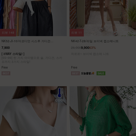
리뷰
148
리뷰
11
NK52-JI-10/아코디언 시스루 가디건
NK42-T-28/라일 브이넥 캡소매니트
_DY
26,900
7,900
9,900
63%
[ 3WAY 스타일! ]
차르르~ 브이넥 캡소매 니트
[55~99] 한 가지 아이템으로 숄, 가디건, 스카
프까지 3가지 스타일!
Free
Free