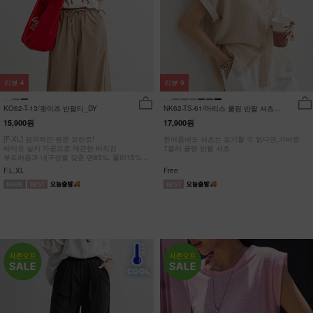
리뷰
4
리뷰
9
KO62-T-13/왓이즈 반팔티_DY
NK62-TS-61/마리스 쿨링 반팔 셔츠
_HR
15,900원
17,900원
[F-XL] 감각적인 영문 프린트!
한여름에도 셔츠는 포기할 수 없다면,가벼운
바이오 실키 가공으로 매끈한 터치감
7컬러 쿨링 반팔 셔츠
부드러움과 내구성을 갖춘 면85%, 폴리15%
#NAK MADE.
F,L,XL
Free