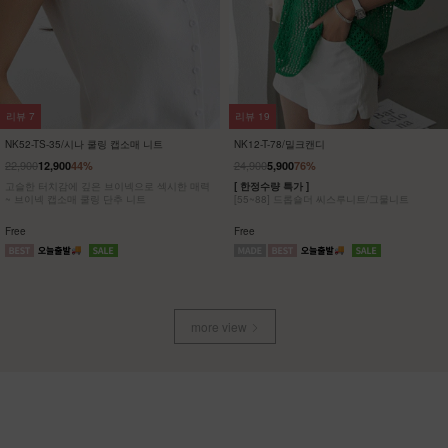
리뷰
7
리뷰
19
NK52-TS-35/시나 쿨링 캡소매 니트
NK12-T-78/밀크캔디
22,900
24,900
12,900
44%
5,900
76%
고슬한 터치감에 깊은 브이넥으로 섹시한 매력
[ 한정수량 특가 ]
~ 브이넥 캡소매 쿨링 단추 니트
[55~88] 드롭숄더 씨스루니트/그물니트
Free
Free
more view