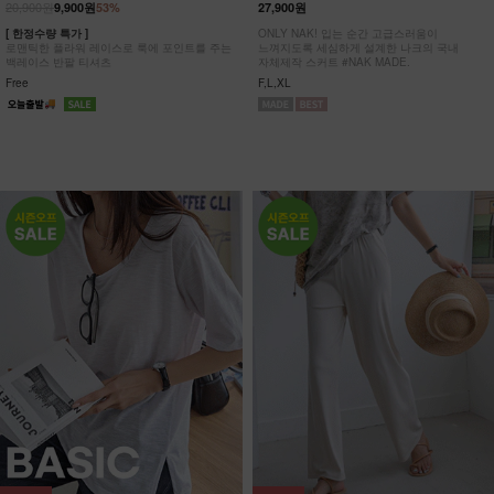
20,900원
9,900원
53%
27,900원
[ 한정수량 특가 ]
ONLY NAK! 입는 순간 고급스러움이
로맨틱한 플라워 레이스로 룩에 포인트를 주는
느껴지도록 세심하게 설계한 나크의 국내
백레이스 반팔 티셔츠
자체제작 스커트 #NAK MADE.
Free
F,L,XL