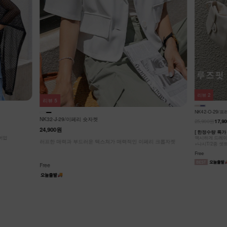
리뷰
2
리뷰
5
NK42-O-29
NK32-J-29/이페리 숏자켓
25,900원
17,9
24,900원
[ 한정수량 특가 
커버업
맥시하게 드레이
러프한 매력과 부드러운 텍스쳐가 매력적인 이페리 크롭자켓
+나시T/2종 셋
Free
Free