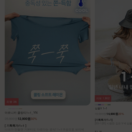
리뷰
1,902
리뷰
36
심플V 1+1
아르니카 쿨링티1+1_YN
19,900원
14,900원
25%
25,800원
12,900원
50%
[기획특가/1+1]
[55~120] 시원한 깊은 V넥 심
[ 기획특가/1+1 ]
나크가 만들면 기본티도 다르다는 공식! 1+1구성으로 브이넥
F,L,XL