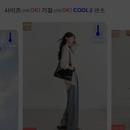
팬츠
사이즈
OK!
기장
OK!
COOL
선택
선택
NEW
7%
NEW
7%
리뷰
100