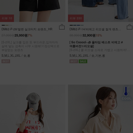
리뷰
10
리뷰
330
DM62-P-28/발렌 실크터치 숏팬츠_HR
DM62-P-14/비에고 리오셀 절개 팬츠
_HR
27,900원
38,900원
25,950원
7%
32,900원
15%
[S-2XL] 실크를 입은 듯 부드러운,입자마자
[ So Cooool~🧊 올타임 베스트 비에고 #
살에 닿는 감촉이 너무 시원해!기장선택으로
여름버전1/리오셀]
부담없는 숏팬츠
[S-2XL] 쿨 리오셀 소재로 가볍고 시원하게!
사이드 절개 쿨링 데님팬츠
S,M,L,XL,2XL / 숏,롱
S,M,L,XL,2XL / 숏,기본,롱