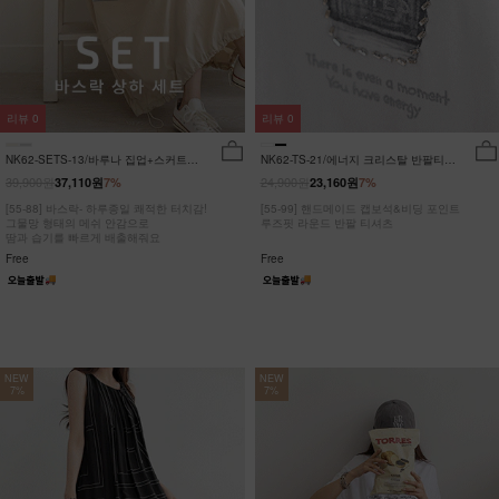
리뷰
0
리뷰
0
NK62-SETS-13/바루나 집업+스커트
NK62-TS-21/에너지 크리스탈 반팔티
세트_DY
_JY
39,900원
24,900원
37,110원
7%
23,160원
7%
[55-88] 바스락- 하루종일 쾌적한 터치감!
[55-99] 핸드메이드 캡보석&비딩 포인트
그물망 형태의 메쉬 안감으로
루즈핏 라운드 반팔 티셔츠
땀과 습기를 빠르게 배출해줘요
Free
Free
NEW
NEW
7%
7%