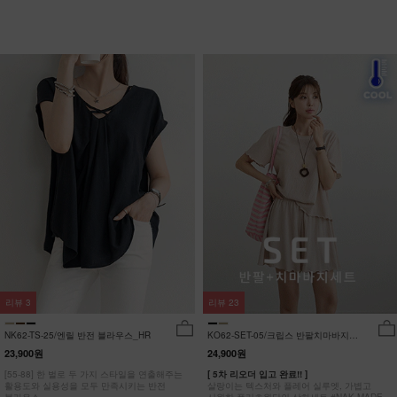
리뷰
3
리뷰
23
NK62-TS-25/엔릴 반전 블라우스_HR
KO62-SET-05/크립스 반팔치마바지세
트_HR
23,900원
24,900원
[55-88] 한 벌로 두 가지 스타일을 연출해주는
[ 5차 리오더 입고 완료!! ]
활용도와 실용성을 모두 만족시키는 반전
살랑이는 텍스처와 플레어 실루엣, 가볍고