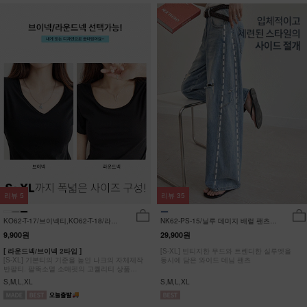
리뷰
5
리뷰
35
KO62-T-17/브이넥티,KO62-T-18/라운
NK62-PS-15/닐루 데미지 배럴 팬츠
드티_YN
_HR
9,900원
29,900원
[ 라운드넥/브이넥 2타입 ]
[S-XL] 빈티지한 무드와 트렌디한 실루엣을
[S-XL] 기본티의 기준을 높인 나크의 자체제작
동시에 담은 와이드 데님 팬츠
반팔티. 팔뚝소멸 소매핏의 고퀄리티 상품
#NAK MADE.
S,M,L,XL
S,M,L,XL