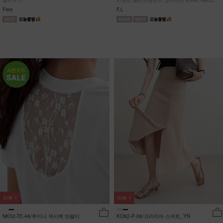
블라우스
시원한 플리츠원단의 상하세트 #NAK MADE.
Free
F,L
리뷰
1
리뷰
1
NK52-TE-46/루미나 섹시백 반팔티
KO62-P-06/크리지아 스커트_YN