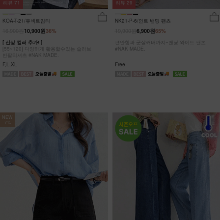
리뷰
29
리뷰
71
NK21-P-6/인트 밴딩 팬츠
KOA-T-21/유넥트임티
19,900원
16,900원
6,900원
65%
10,900원
36%
편안함과 군살커버까지~밴딩 와이드 팬츠
[ 신상 컬러 추가! ]
#NAK MADE.
[55~120] 다양하게 활용할수있는 슬라브
반팔티셔츠 #NAK MADE.
Free
F,L,XL
NEW
7%