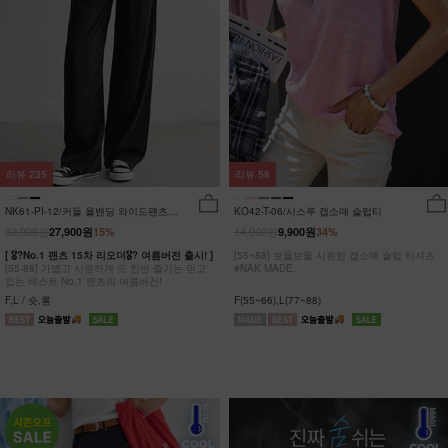
리뷰
235
리뷰
58
NK61-PI-12/커들 올밴딩 와이드팬츠
KO42-T-06/시스루 캡소매 슬럽티
_YN
32,900원
14,900원
27,900원
15%
9,900원
34%
[ 🎖?No.1 팬츠 15차 리오더🎖? 여름버전 출시! ]
[55~88] 보들보들 시원한 캡소매 슬럽 티셔츠
[55-88] 가볍고 시원하게 또 한번 즐기는 믿고
#NAK MADE.
입는 베스트 No.1 팬츠의 여름버전!
F,L / 숏,롱
F(55~66),L(77~88)