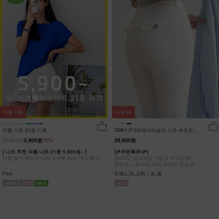
리뷰
185
리뷰
94
여름 니트 21종 기획
DM61-P-35/에어리실크 스판 부츠컷팬
츠_DY
24,900원
5,900원
76%
29,900원
[ 나크 추천 여름 니트 21종 5,900원~ ]
[🎉주문폭주!🎉]
여름 필수 베스트 니트 모음♥ 최대 76% 특가
[S-2XL] 실크처럼 가볍고 부드러워!
쫀쫀한 스판까지 더해 완벽한 착용감!
Free
S,M,L,XL,2XL / 숏,롱