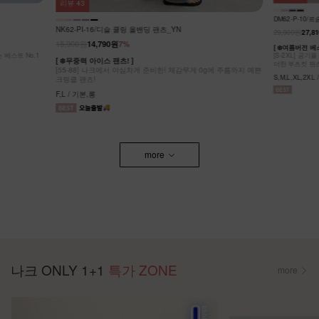
리뷰
43
DM62-P-10
NK62-PI-16/디슬 쿨링 올밴딩 팬츠_YN
29,900원
27,8
15,900원
14,790원
7%
[ ❄️여름버전 
[S-2XL] 공
[ ❄️무중력 아이스 팬츠! ]
더한 부츠컷 팬
[55-88] 나크에서 야심차게 준비한! 체감무게 0g에 주름까지 예쁜
S,M,L,XL,2XL
크링클 팬츠!
F,L / 기본,롱
more
나크 ONLY 1+1
특가 ZONE
more