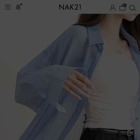
0
체제작
여름 잠옷
장마템 기획전
오늘출발
시즌오