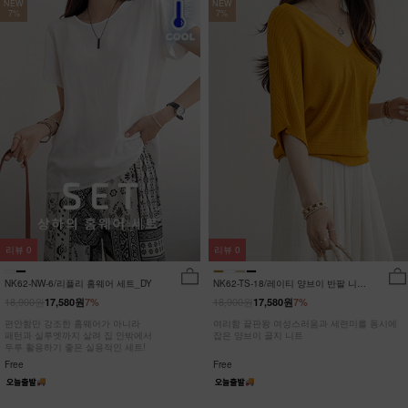
NEW
NEW
7%
7%
리뷰
0
리뷰
0
NK62-NW-6/리플리 홈웨어 세트_DY
NK62-TS-18/레이티 양브이 반팔 니트
_HR
18,900원
18,900원
17,580원
7%
17,580원
7%
편안함만 강조한 홈웨어가 아니라
여리함 끝판왕 여성스러움과 세련미를 동시에
패턴과 실루엣까지 살려 집 안밖에서
잡은 양브이 골지 니트
두루 활용하기 좋은 실용적인 세트!
Free
Free