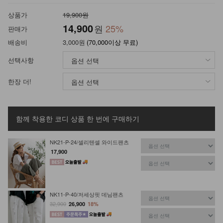
상품가
19,900원
14,900
원
25
%
판매가
배송비
3,000원
(70,000이상 무료)
선택사항
한장 더!
함께 착용한 코디 상품
한 번에 구매하기
NK21-P-24/셀리텐셀 와이드팬츠
17,900
NK11-P-40/저세상핏 데님팬츠
32,900
26,900
18%