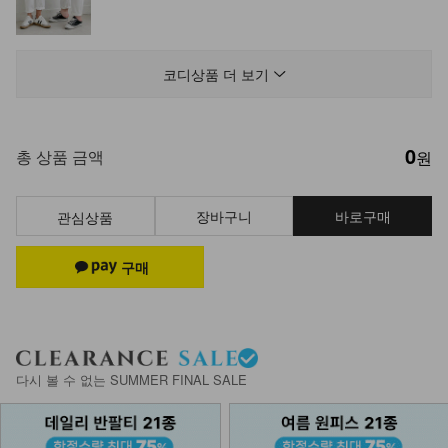
NK51-SETS-9/사쿠야 셔츠+반바지
세트
코디상품 더 보기
39,900
35,900
10%
0
NK21-P-13/에데스 부츠컷팬츠
총 상품 금액
원
19,900
장바구니
바로구매
관심상품
NK51-PS-14/시즈카 와이드 팬츠
23,900
NK51-PS-3/슈타르 린넨 와이드팬츠
_HR
다시 볼 수 없는 SUMMER FINAL SALE
28,900
17,900
38%