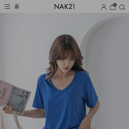
0
프
1+1 기획세트
자체제작
여름 잠옷
장마템 기획