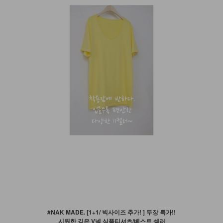
#NAK MADE. [1+1/ 빅사이즈 추가! ] 두장 특가!!
시원한 깊은 V넥 심플티셔츠/베스트 셀러