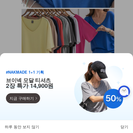
#NAKMADE 1+1 기획
브이넥 모달 티셔츠
2장 특가 14,900원
지금 구매하기
득템찬스
단독 한정수량 특가!
하루 동안 보지 않기
닫기
뒤로가기
카테고리
홈
찜
마이페이지