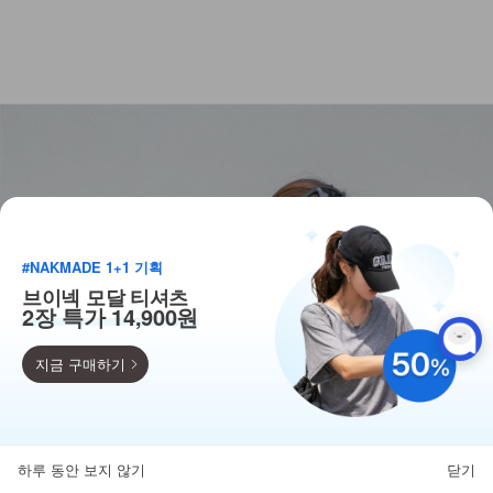
#NAKMADE 1+1 기획
브이넥 모달 티셔츠
2장 특가 14,900원
지금 구매하기
득템찬스
단독 한정수량 특가!
하루 동안 보지 않기
닫기
뒤로가기
카테고리
홈
찜
마이페이지