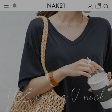
0
체제작
여름 잠옷
장마템 기획전
오늘출발
시즌오