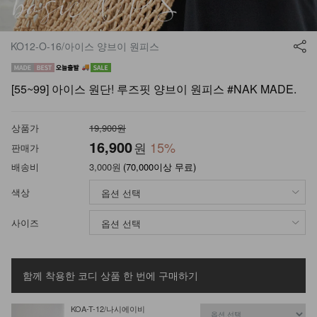
KO12-O-16/아이스 양브이 원피스
[55~99] 아이스 원단! 루즈핏 양브이 원피스 #NAK MADE.
상품가
19,900원
16,900
원
15
%
판매가
배송비
3,000원
(70,000이상 무료)
색상
사이즈
함께 착용한 코디 상품
한 번에 구매하기
KOA-T-12/나시에이비