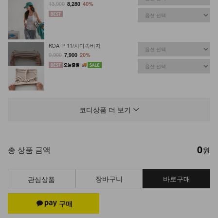
13,900
8,280
40%
KOA-P-11/치마속바지
9,900
7,900
20%
KOA-T-26/스퀘어 스판나시
13,900
9,900
29%
코디상품 더 보기
0
KOA-O-01/속치마끈원피스
총 상품 금액
원
9,900
6,900
30%
장바구니
바로구매
관심상품
NKA-U-2/똥배보정 속바지
9,900
5,900
40%