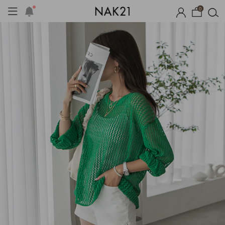
0
옷
장마템 기획전
오늘출발
시즌오프
1+1 기획