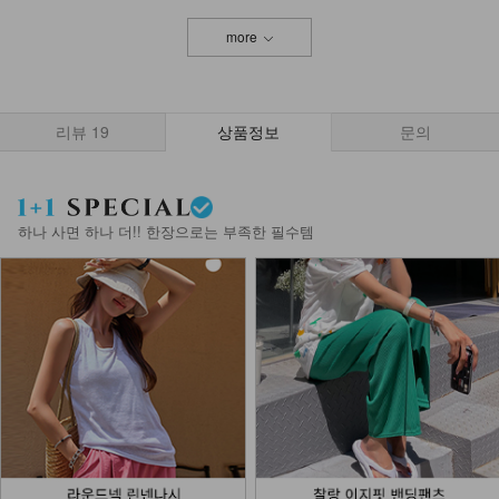
more
NKA-T-1/베이직 어깨끈 나시
8,900
3,900
56%
리뷰
19
상품정보
문의
NK32-T-94/베이직기본Y나시
8,900
6,900
22%
하나 사면 하나 더!! 한장으로는 부족한 필수템
NKA-T-7/기본이너 끈나시
7,900
5,900
25%