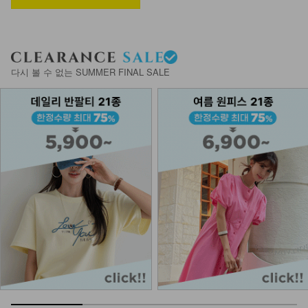
12,900
8,280
36%
KOA-T-16/더블끈나시
다시 볼 수 없는 SUMMER FINAL SALE
13,900
9,900
29%
NKA62-A-1/에어 브라캡 끈나시
13,900
나시에이비 1+1
27,800
15,900
43%
KOA-T-25/삼각 끈나시
11,900
4,900
59%