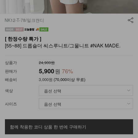
NK12-T-78/밀크캔디
[ 한정수량 특가 ]
[55~88] 드롭숄더 씨스루니트/그물니트 #NAK MADE.
상품가
24,900원
5,900
원
76
%
판매가
배송비
3,000원
(70,000이상 무료)
색상
사이즈
함께 착용한 코디 상품
한 번에 구매하기