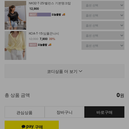
NK32-T-25/밸런스 기본탱크탑
12,900
KOA-T-15/심플끈나시
12,900
7,900
39%
DM41-P-09/도레미 워싱 부츠컷팬츠
45,900
38,900
15%
코디상품 더 보기
0
KOA-T-26/스퀘어 스판나시
총 상품 금액
원
13,900
9,900
29%
장바구니
바로구매
관심상품
KOA-T-11/잔느롱나시