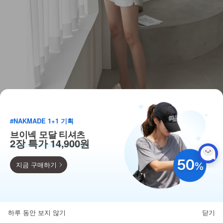
#NAKMADE 1+1 기획
브이넥 모달 티셔츠
2장 특가 14,900원
지금 구매하기
득템찬스
단독 한정수량 특가!
하루 동안 보지 않기
닫기
뒤로가기
카테고리
홈
찜
마이페이지