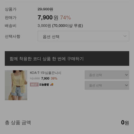
상품가
29,900원
7,900
원
74
%
판매가
배송비
3,000원
(70,000이상 무료)
선택사항
함께 착용한 코디 상품
한 번에 구매하기
KOA-T-15/심플끈나시
12,900
7,900
39%
0
총 상품 금액
원