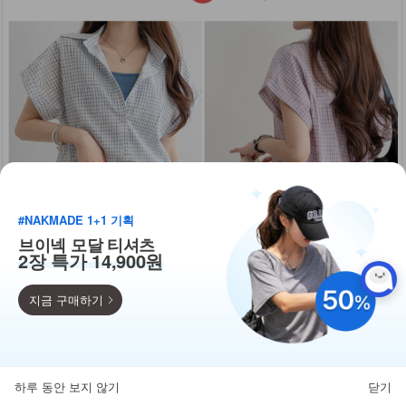
#NAKMADE 1+1 기획
브이넥 모달 티셔츠
2장 특가 14,900원
지금 구매하기
득템찬스
단독 한정수량 특가!
하루 동안 보지 않기
닫기
뒤로가기
카테고리
홈
찜
마이페이지