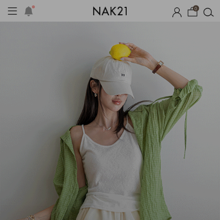
0
체제작
여름 잠옷
장마템 기획전
오늘출발
시즌오