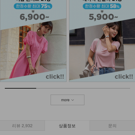
NK42-T-72/마루 스마일 반팔티
19,900
15,900
20%
NK11-T-25/레니트 브이넥니트
21,900
NK02-A-10/슬림브이 목걸이_DY
9,900
more
NKA52-AI-1/모던 라인 포인트 반지
_HJ
7,900
리뷰
2,932
상품정보
문의