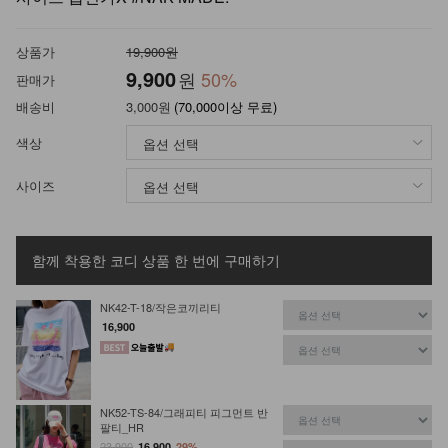
상품가
19,900원
9,900
원
50
%
판매가
배송비
3,000원
(70,000이상 무료)
색상
사이즈
함께 착용한 코디 상품
한 번에 구매하기
NK42-T-18/작은코끼리티
16,900
NK52-TS-84/그래피티 피그먼트 반
팔티_HR
23,900
16,900
29%