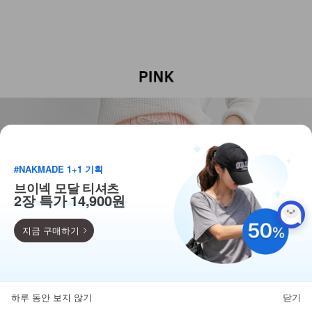
#NAKMADE 1+1 기획
브이넥 모달 티셔츠
2장 특가 14,900원
지금 구매하기
득템찬스
단독 한정수량 특가!
하루 동안 보지 않기
닫기
뒤로가기
카테고리
홈
찜
마이페이지