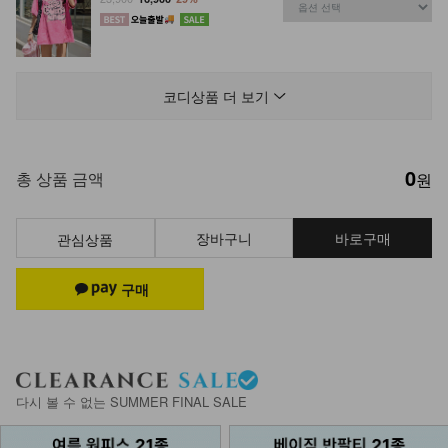
NK52-TE-45/하츄 블링 반팔티_DY
23,900
12,900
46%
코디상품 더 보기
0
KO52-T-12/팍스 언발나시
총 상품 금액
원
17,900
9,900
45%
장바구니
바로구매
관심상품
NK12-T-78/밀크캔디
24,900
9,900
60%
NKA-T-7/기본이너 끈나시
다시 볼 수 없는 SUMMER FINAL SALE
7,900
5,900
25%