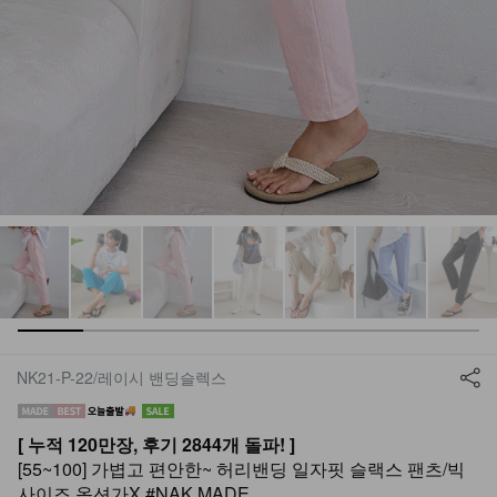
NK21-P-22/레이시 밴딩슬렉스
[ 누적 120만장, 후기 2844개 돌파! ]
[55~100] 가볍고 편안한~ 허리밴딩 일자핏 슬랙스 팬츠/빅
사이즈 옵션가X #NAK MADE.