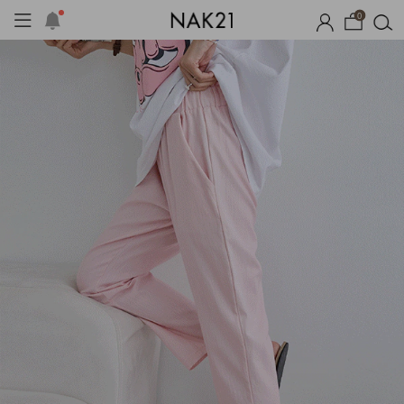
0
시즌오프
1+1 기획세트
자체제