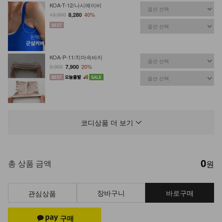
KOA-T-12/나시에이비
13,900
8,280
40%
KOA-P-11/치마속바지
9,900
7,900
20%
KOA-T-26/스퀘어 스판나시
13,900
9,900
29%
코디상품 더 보기
0
KOA-O-01/속치마끈원피스
총 상품 금액
원
9,900
6,900
30%
장바구니
바로구매
관심상품
NKA-U-2/똥배보정 속바지