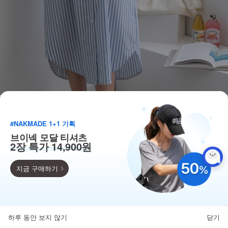
#NAKMADE 1+1 기획
브이넥 모달 티셔츠
2장 특가 14,900원
지금 구매하기
득템찬스
단독 한정수량 특가!
하루 동안 보지 않기
닫기
뒤로가기
카테고리
홈
찜
마이페이지