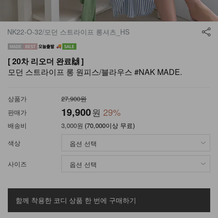
NK22-O-32/모던 스트라이프 롱셔츠_HS
[ 20차 리오더 완료🙌 ]
모던 스트라이프 롱 원피스/블라우스 #NAK MADE.
상품가
27,900원
19,900
원
29
%
판매가
배송비
3,000원
(70,000이상 무료)
색상
사이즈
함께 착용한 코디 상품
한 번에 구매하기