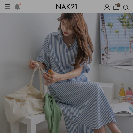
0
체제작
여름 잠옷
장마템 기획전
오늘출발
시즌오