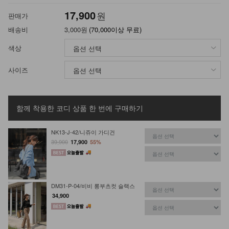
17,900
원
판매가
배송비
3,000원
(70,000이상 무료)
색상
사이즈
함께 착용한 코디 상품
한 번에 구매하기
NK13-J-42/니쥬이 가디건
39,900
17,900
55%
DM31-P-04/비비 롱부츠컷 슬랙스
34,900