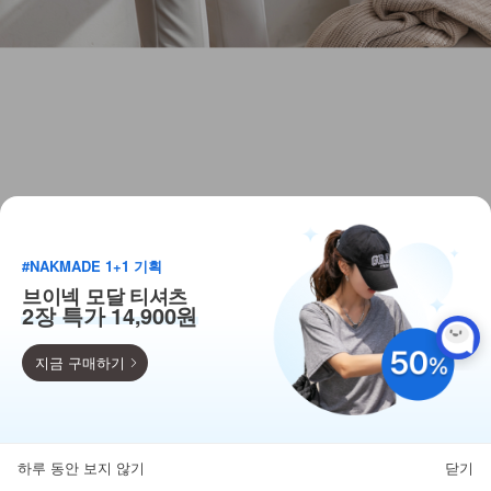
#NAKMADE 1+1 기획
브이넥 모달 티셔츠
2장 특가 14,900원
지금 구매하기
득템찬스
단독 한정수량 특가!
하루 동안 보지 않기
닫기
뒤로가기
카테고리
홈
찜
마이페이지