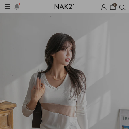
0
옷
장마템 기획전
오늘출발
시즌오프
1+1 기획