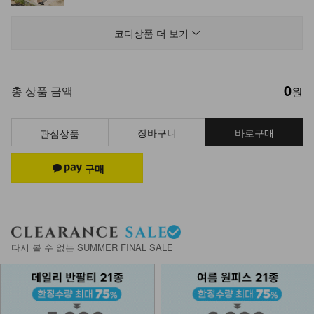
DM23-P-26/볼륨업 골반뽕 부츠컷팬
츠
코디상품 더 보기
35,900
29,900
17%
0
총 상품 금액
원
장바구니
바로구매
관심상품
다시 볼 수 없는 SUMMER FINAL SALE