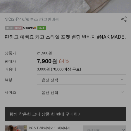
NK32-P-16/델루스 카고반바지
편하고 예뻐요 카고 스타일 포켓 밴딩 반바지 #NAK MADE.
상품가
21,900원
7,900
원
64
%
판매가
배송비
3,000원
(70,000이상 무료)
색상
사이즈
함께 착용한 코디 상품
한 번에 구매하기
KOA-T-35/레이어드 배색나시