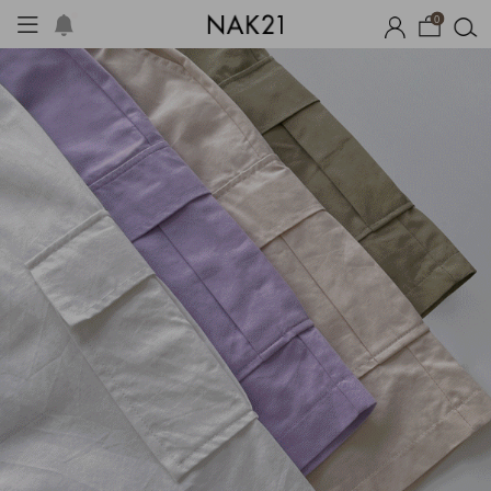
0
옷
장마템 기획전
오늘출발
시즌오프
1+1 기획