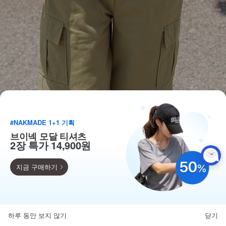
#NAKMADE 1+1 기획
브이넥 모달 티셔츠
2장 특가 14,900원
지금 구매하기
득템찬스
단독 한정수량 특가!
하루 동안 보지 않기
닫기
뒤로가기
카테고리
홈
찜
마이페이지