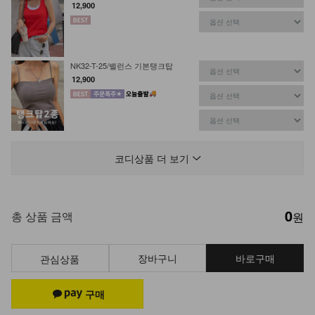
12,900
NK32-T-25/밸런스 기본탱크탑
12,900
KO32-T-15/나그랑 반팔 맨투맨
19,900
9,900
50%
코디상품 더 보기
0
DM52-T-36/리브풀리 반팔티
총 상품 금액
원
15,900
9,900
38%
장바구니
바로구매
관심상품
DM23-AC-10/클립 체인 팔찌
12,900