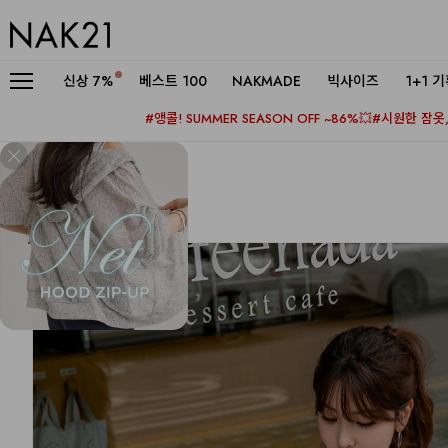
신상
7%
베스트 100
NAKMADE
빅사이즈
1+1 
#앵콜! SUMMER SEASON OFF ~86%💥
#시원한 잠옷, 