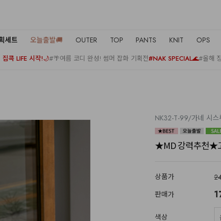
기획세트
오늘출발🚚
OUTER
TOP
PANTS
KNIT
OPS
집콕 LIFE 시작!🌙
#🌴여름 코디 완성! 썸머 잡화 기획전
#NAK SPECIAL🌊
#올해 
NK32-T-99/가네 
★MD 강력추천★고
상품가
2
1
판매가
색상