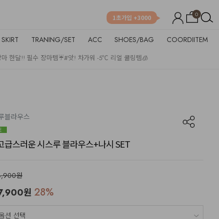
0
1초가입 +3000
SKIRT
TRANING/SET
ACC
SHOES/BAG
COORDIITEM
장마 한달!! 필수 장마템☔
#앗! 차가워 -5℃ 리얼 쿨링템🧊
시스루블라우스
급스러운 시스루 블라우스+나시 SET
4,900원
28
%
7,900
원