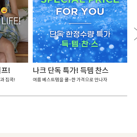
이프!
나크 단독 특가! 득템 찬스
1
과 집콕!
여름 베스트템을 쿨~한 가격으로 만나자
기