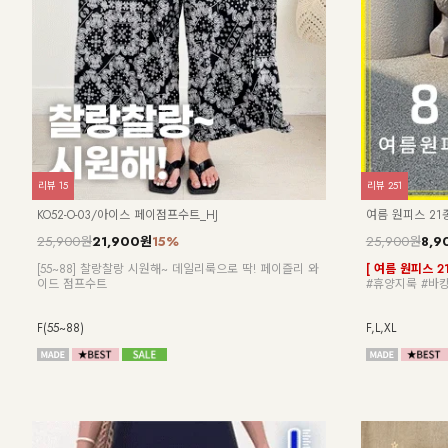
리뷰
15
리뷰
251
KO52-O-03/아이스 페이점프수트_HJ
여름 원피스 21
25,900원
21,900원
15%
25,900원
8,9
[55~88] 찰랑찰랑 시원해~ 데일리룩으로 딱! 페이즐리 와
[ 여름 원피스 2
이드 점프수트
#휴양지룩 #바캉
F(55~88)
F,L,XL