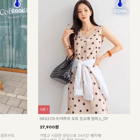
리뷰
1
리뷰
1
NK62-OS-9/아주르 도트 민소매 원피스_DY
NK6
27,900원
24,
이스점프수트
가볍고 시원한 원단으로 24시간 쾌적해!
[55