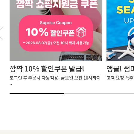
깜짝 10% 할인쿠폰 발급!
앵콜! 썸
로그인 후 주문시 자동적용! 금요일 오전 10시까지
고객 요청 폭주
~