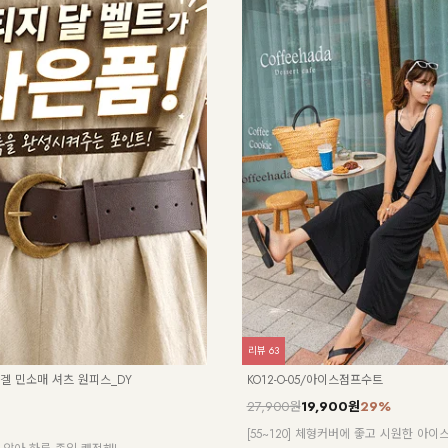
리뷰
63
/리겔 민소매 셔츠 원피스_DY
KO12-O-05/아이스점프수트
27,900원
19,900원
29%
[55~120] 체형커버에 좋고 시원한 아