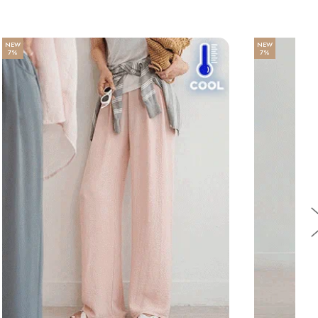
W
NEW
%
7%