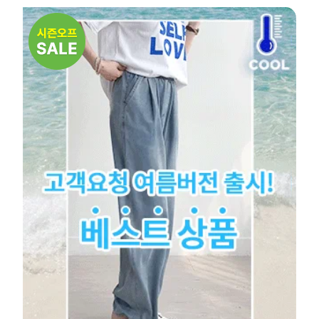
NEW
7%
NE
7