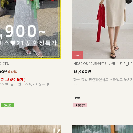
리뷰
3
종 기획
NK62-OS-12/타임트리 반팔 원피스_HR
00원
66%
16,900원
1종 ~66% 특가 ]
하루 종일 편안하면서도 스타일도 놓치지
스 #데일리 원피스 8,900원부터!
스
Free