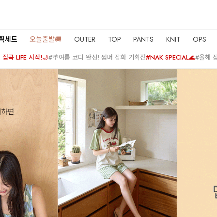
기획세트
오늘출발🚚
OUTER
TOP
PANTS
KNIT
OPS
집콕 LIFE 시작!🌙
#🌴여름 코디 완성! 썸머 잡화 기획전
#NAK SPECIAL🌊
#올해 