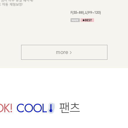
않아 하루 종일 쾌적해!
 자동 체형보정!
F(55~88),L(99~120)
more
OK!
COOL
팬츠