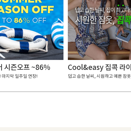
머 시즌오프 ~86%
Cool&easy 집콕 라
! 마지막 일주일 연장!
덥고 습한 날씨, 시원하고 예쁜 잠옷