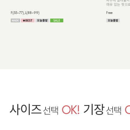
피부에 달라붙지 
여유 있는 핏으로
F(55~77),L(88~99)
Free
사이즈
OK!
기장
선택
선택