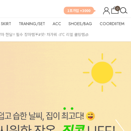
0
1초가입 +3000
SKIRT
TRANING/SET
ACC
SHOES/BAG
COORDIITEM
장마 한달!! 필수 장마템☔
#앗! 차가워 -5℃ 리얼 쿨링템🧊