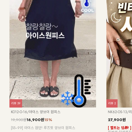
리뷰
59
리뷰
2
KO12-O-16/아이스 양브이 원피스
NK62-OS-13
19,900원
16,900원
15%
27,900원
[55~99] 아이스 원단! 루즈핏 양브이 원피스
[ 벨트는 덤🎁! ]