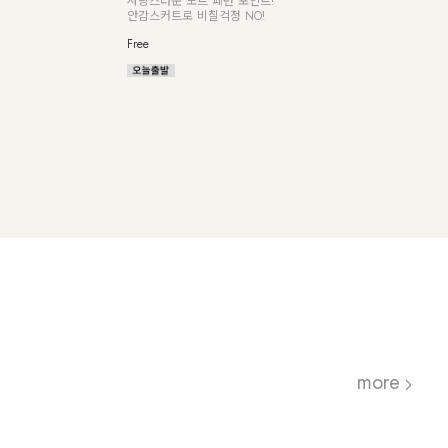
사랑스러운 도트 패턴 포인트!
아낸
안감스커트로 비칠걱정 NO!
Free
Free
more