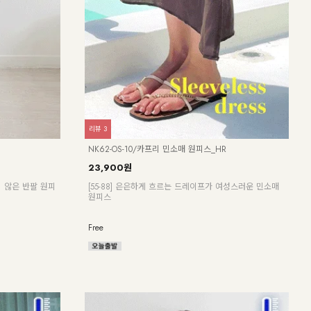
리뷰
8
리뷰
3
KO3
NK62-OS-10/카프리 민소매 원피스_HR
23,
23,900원
[ 한
 않은 반팔 원피
[55-88] 은은하게 흐르는 드레이프가 여성스러운 민소매
[55
원피스
F(55
Free