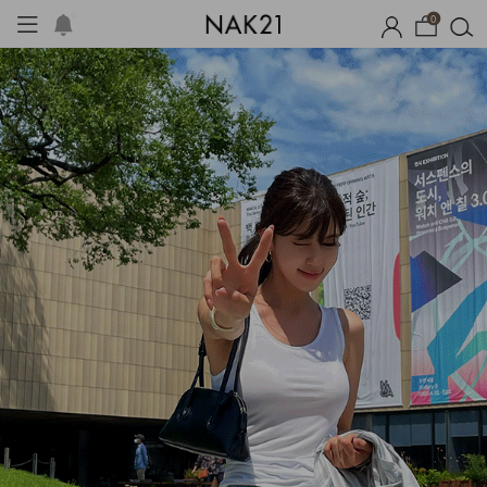
0
옷
장마템 기획전
오늘출발
시즌오프
1+1 기획