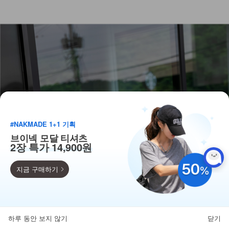
#NAKMADE 1+1 기획
브이넥 모달 티셔츠
2장 특가 14,900원
지금 구매하기
득템찬스
단독 한정수량 특가!
하루 동안 보지 않기
닫기
뒤로가기
카테고리
홈
찜
마이페이지