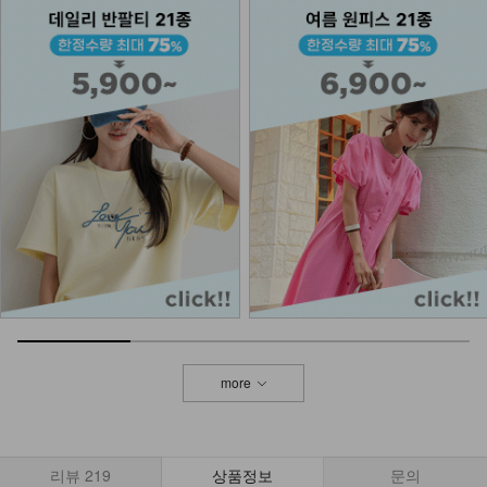
DM31-P-74/피그마 스트링 카고 와이
드 팬츠
24,900
DM12-P-55/리타 데님 숏 팬츠
32,900
more
리뷰
219
상품정보
문의