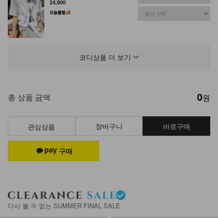
24,900
NK32-J-30/에리얼 반팔린넨자켓
36,900
32,900
11%
코디상품 더 보기
0
DM32-P-51/아키타 핀턱 쿨링 와이드
총 상품 금액
원
팬츠
30,900
장바구니
바로구매
관심상품
NK21-P-24/셀리텐셀 와이드팬츠
17,900
NK21-P-8/닉스 치마바지
다시 볼 수 없는 SUMMER FINAL SALE
25,900
12,900
50%