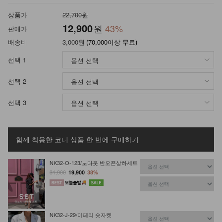
상품가
22,700원
12,900
원
43
%
판매가
배송비
3,000원
(70,000이상 무료)
선택 1
선택 2
선택 3
함께 착용한 코디 상품
한 번에 구매하기
NK32-O-123/노다웃 반오픈상하세트
31,900
19,900
38%
NK32-J-29/이페리 숏자켓