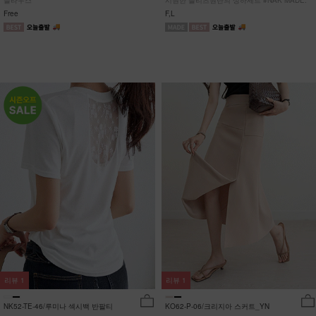
블라우스
시원한 플리츠원단의 상하세트 #NAK MADE.
Free
F,L
리뷰
1
리뷰
1
NK52-TE-46/루미나 섹시백 반팔티
KO62-P-06/크리지아 스커트_YN