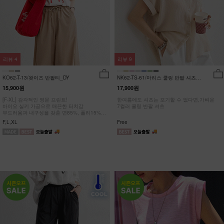
리뷰
4
리뷰
9
KO62-T-13/왓이즈 반팔티_DY
NK62-TS-61/마리스 쿨링 반팔 셔츠
_HR
15,900원
17,900원
[F-XL] 감각적인 영문 프린트!
한여름에도 셔츠는 포기할 수 없다면,가벼운
바이오 실키 가공으로 매끈한 터치감
7컬러 쿨링 반팔 셔츠
부드러움과 내구성을 갖춘 면85%, 폴리15%
#NAK MADE.
F,L,XL
Free