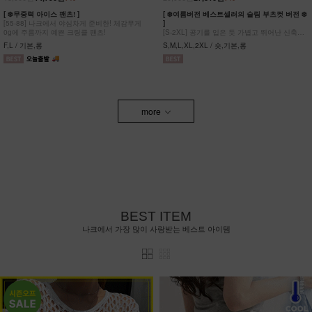
[ ❄️무중력 아이스 팬츠! ]
[ ❄️여름버전 베스트셀러의 슬림 부츠컷 버전 ❄️
[55-88] 나크에서 야심차게 준비한! 체감무게
]
0g에 주름까지 예쁜 크링클 팬츠!
[S-2XL] 공기를 입은 듯 가볍고 뛰어난 신축성
원단에 슬림함을 더한 부츠컷 팬츠!
F,L / 기본,롱
S,M,L,XL,2XL / 숏,기본,롱
more
BEST ITEM
나크에서 가장 많이 사랑받는 베스트 아이템