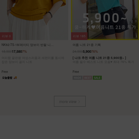
리뷰
0
리뷰
185
NK62-TS-18/레이티 양브이 반팔 니트
여름 니트 21종 기획
_HR
18,900
24,900
17,580
7%
5,900
76%
여리함 끝판왕 여성스러움과 세련미를 동시에
[ 나크 추천 여름 니트 21종 5,900원~ ]
잡은 양브이 골지 니트
여름 필수 베스트 니트 모음♥ 최대 76% 특가
Free
Free
more view