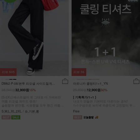
리뷰
605
리뷰
36
DM62-P-08/븐투 리오셀 사이드절개팬
아르니카 쿨링티1+1_YN
츠_YN
38,900원
25,800원
32,900원
15%
12,900원
50%
[S-2XL] 베스트셀러 핏 그대로 더 가벼워진
[ 기획특가/1+1 ]
여름 리오셀 와이드 팬츠!
나크가 만들면 기본티도 다르다는 공식!
슬림함과 편안함, 시원함을 모두 챙긴 여름
1+1구성으로 브이넥 라운드넥 고민없이 두장
완전정복 팬츠
다 챙겨가세요
S,M,L,XL,2XL / 숏,기본,롱
Free