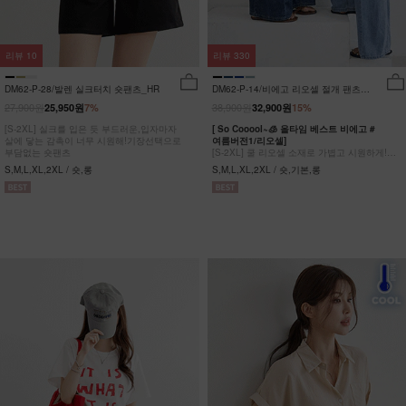
리뷰
10
리뷰
330
DM62-P-28/발렌 실크터치 숏팬츠_HR
DM62-P-14/비에고 리오셀 절개 팬츠
_HR
27,900원
38,900원
25,950원
7%
32,900원
15%
[S-2XL] 실크를 입은 듯 부드러운,입자마자
[ So Cooool~🧊 올타임 베스트 비에고 #
살에 닿는 감촉이 너무 시원해!기장선택으로
여름버전1/리오셀]
부담없는 숏팬츠
[S-2XL] 쿨 리오셀 소재로 가볍고 시원하게!
사이드 절개 쿨링 데님팬츠
S,M,L,XL,2XL / 숏,롱
S,M,L,XL,2XL / 숏,기본,롱