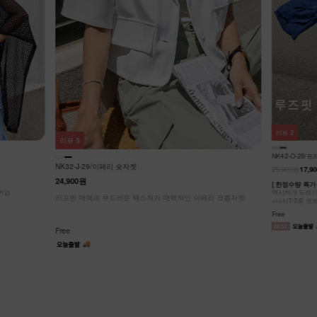
리뷰
2
리뷰
5
NK42-O-29
NK32-J-29/이페리 숏자켓
25,900원
17,9
24,900원
[ 한정수량 특가 
커버업
맥시하게 드레이
러프한 매력과 부드러운 텍스쳐가 매력적인 이페리 크롭자켓
+나시T/2종 셋
Free
Free