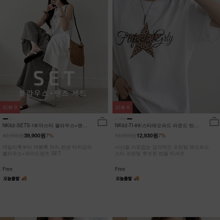
리뷰
0
리뷰
0
NK62-SETS-18/아스타 블라우스+팬츠
NK62-TI-89/스타레오파드 라운드 반팔
세트_HR
티_JY
42,900원
13,900원
39,900원
7%
12,930원
7%
데일리룩부터 여행룩 까지,린넨 터치감의
시선을 사로잡는 감각적인 프린팅 레오파드
블라우스+와이드팬츠 SET
스타 프린팅 루즈핏 반팔 티셔츠
Free
Free