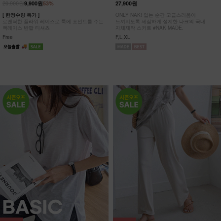
20,900원
9,900원
53%
27,900원
[ 한정수량 특가 ]
ONLY NAK! 입는 순간 고급스러움이
로맨틱한 플라워 레이스로 룩에 포인트를 주는
느껴지도록 세심하게 설계한 나크의 국내
백레이스 반팔 티셔츠
자체제작 스커트 #NAK MADE.
Free
F,L,XL