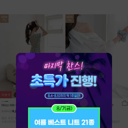
NEW
NEW
7%
7%
리뷰
0
리뷰
15
NK62-NW-11/유포니 반팔+반바지 홈웨
NK62-TS-32/일루민 뒤트임 셔츠_DY
어_HR
9,900원
21,900원
9,210원
7%
20,370원
7%
입는 순간 편안함이 달라지는 캡내장
[ 답답한ZERO! 시스루 원단! ]
스트라이프 홈웨어 SET
[55-99] 은은하게 반짝이는 고급링클원단!
자연스럽게 흐르는 핏!