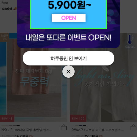
Free
Free
NEW
NEW
7%
7%
하루동안 안 보이기
하루동안 안 보이기
리뷰
43
리뷰
100
NK62-PI-16/디슬 쿨링 올밴딩 팬츠
DM62-P-10/르솜 리오셀 부츠컷팬츠
_YN
_YN
15,900원
29,900원
14,790원
7%
27,810원
7%