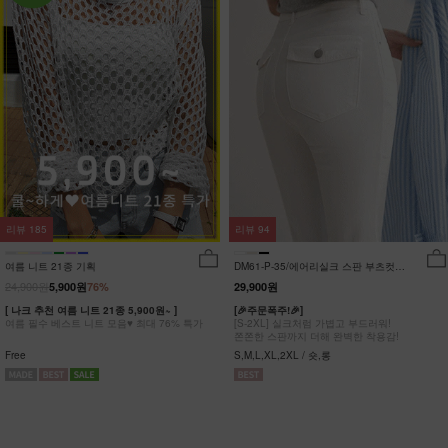
리뷰
185
리뷰
94
여름 니트 21종 기획
DM61-P-35/에어리실크 스판 부츠컷팬
츠_DY
24,900원
5,900원
76%
29,900원
[ 나크 추천 여름 니트 21종 5,900원~ ]
[🎉주문폭주!🎉]
여름 필수 베스트 니트 모음♥ 최대 76% 특가
[S-2XL] 실크처럼 가볍고 부드러워!
쫀쫀한 스판까지 더해 완벽한 착용감!
Free
S,M,L,XL,2XL / 숏,롱