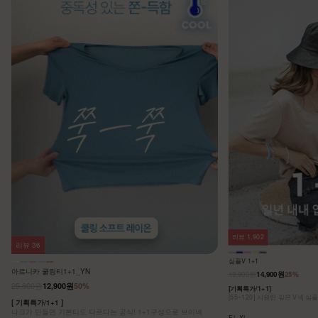
리뷰
1,902
리뷰
36
심플V 1+1
아르니카 쿨링티1+1_YN
19,900원
14,900원
25%
25,800원
12,900원
50%
[기획특가/1+1]
[55~120] 시원한 깊은 V넥 심
[ 기획특가/1+1 ]
나크가 만들면 기본티도 다르다는 공식! 1+1구성으로 브이넥
F,L,XL