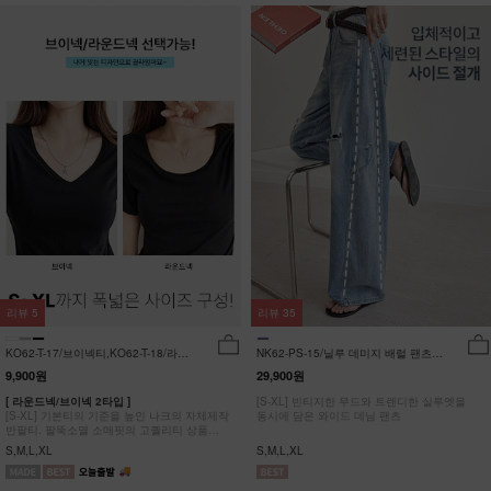
리뷰
5
리뷰
35
KO62-T-17/브이넥티,KO62-T-18/라운
NK62-PS-15/닐루 데미지 배럴 팬츠
드티_YN
_HR
9,900원
29,900원
[ 라운드넥/브이넥 2타입 ]
[S-XL] 빈티지한 무드와 트렌디한 실루엣을
[S-XL] 기본티의 기준을 높인 나크의 자체제작
동시에 담은 와이드 데님 팬츠
반팔티. 팔뚝소멸 소매핏의 고퀄리티 상품
#NAK MADE.
S,M,L,XL
S,M,L,XL