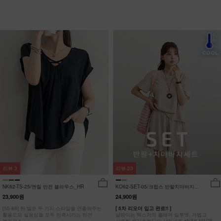
리뷰
3
리뷰
23
NK62-TS-25/엔릴 반전 블라우스_HR
KO62-SET-05/크립스 반팔치마바지세
트_HR
23,900원
24,900원
[55-88] 한 벌로 두 가지 스타일을 연출해주는
[ 5차 리오더 입고 완료!! ]
활용도와 실용성을 모두 만족시키는 반전
살랑이는 텍스처와 플레어 실루엣, 가볍고