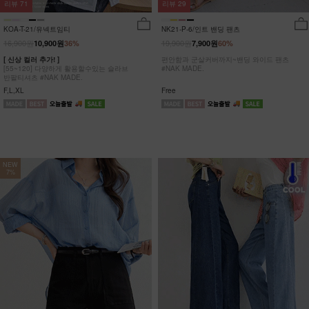
리뷰
29
리뷰
71
NK21-P-6/인트 밴딩 팬츠
KOA-T-21/유넥트임티
19,900원
16,900원
7,900원
60%
10,900원
36%
편안함과 군살커버까지~밴딩 와이드 팬츠
[ 신상 컬러 추가! ]
#NAK MADE.
[55~120] 다양하게 활용할수있는 슬라브
반팔티셔츠 #NAK MADE.
Free
F,L,XL
NEW
7%