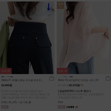
NEW
7%
리뷰
35
리뷰
15
DM62-P-19/폴드밴딩 리오셀 부츠컷팬
NK62-TS-32/일루민 뒤트임 셔츠_DY
츠_HR
21,900원
32,900원
20,370원
7%
[S-2XL] 리오셀 원단으로 답답한 없이
[ 답답한ZERO! 시스루 원단! ]
산뜻하게!원하는 사이즈,기장으로 원하는 핏
[55-99] 은은하게 반짝이는 고급링클원단!
연출 가능한 360 어디서 봐도 자연스럽고
자연스럽게 흐르는 핏!
균형잡힌 부츠컷 팬츠
S,M,L,XL,2XL / 숏,기본,롱
Free