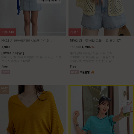
리뷰
148
리뷰
1
NK52-JI-10/아코디언 시스루 가디건
NK62-JS-1/문베일 그물 니트 조끼_DY
_DY
15,900
7,900
14,790
7%
[ 3WAY 스타일! ]
통기성이 뛰어난 오픈 니트 조직!
[55~99] 한 가지 아이템으로 숄, 가디건, 스카
브이넥으로 목선을 길고 슬림하게!
프까지 3가지 스타일!
오래도록 변형없는 탄탄한 마감!
Free
Free
NEW
7%