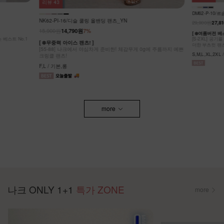
리뷰
43
DM62-P-10
NK62-PI-16/디슬 쿨링 올밴딩 팬츠_YN
29,900원
27,8
15,900원
14,790원
7%
[ ❄️여름버전 
[S-2XL] 공
[ ❄️무중력 아이스 팬츠! ]
더한 부츠컷 팬
[55-88] 나크에서 야심차게 준비한! 체감무게 0g에 주름까지 예쁜
S,M,L,XL,2XL
크링클 팬츠!
F,L / 기본,롱
more
나크 ONLY 1+1
특가 ZONE
more