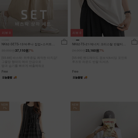
리뷰
0
리뷰
0
NK62-SETS-13/바루나 집업+스커트
NK62-TS-21/에너지 크리스탈 반팔티
세트_DY
_JY
39,900원
24,900원
37,110원
7%
23,160원
7%
[55-88] 바스락- 하루종일 쾌적한 터치감!
[55-99] 핸드메이드 캡보석&비딩 포인트
그물망 형태의 메쉬 안감으로
루즈핏 라운드 반팔 티셔츠
땀과 습기를 빠르게 배출해줘요
Free
Free
NEW
NEW
7%
7%