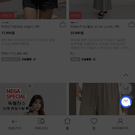
리뷰
21
리뷰
6
KO52-T-26/테린 반팔티_HR
KO62-P-03/롤링 단가라 스커트_HR
17,900원
23,900원
[55~99] 여유로운 넥라인 여리핏의 반팔
[55-88] 롱한 길이감으로 부담없이,슬림한
티셔츠 #NAK MADE.
실루엣을 연출해주는 편안함 속에 숨겨진
세련된 무드 데일리 스트라이프 밴딩 스커트
#NAK MADE.
F(55~77),L(88~99)
F,L
득템찬스
단독 한정수량 특가!
뒤로가기
카테고리
홈
찜
마이페이지