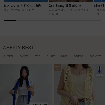
썸머 파이널 시즌오프 ~86%
Cool&easy 집콕 라이프!
나크 단
품절임박, 망설이면 후회뿐!
덥고 습한 날씨, 시원하고 예쁜 잠옷
여름 베스
과 집콕!
나자
WEEKLY BEST
OUTER
PANTS
TEE
SHIRT
KNIT
DRESS
BIG-SIZE
NEW
7%