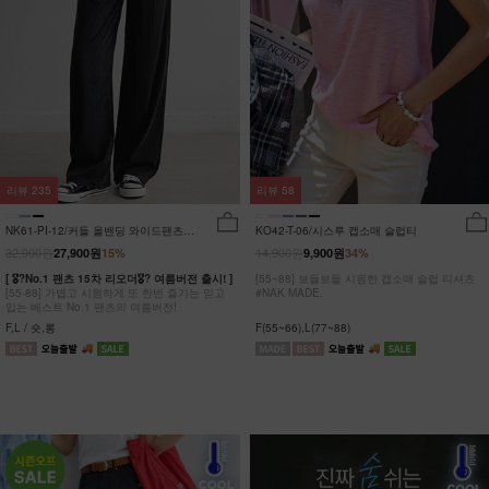
리뷰
235
리뷰
58
NK61-PI-12/커들 올밴딩 와이드팬츠
KO42-T-06/시스루 캡소매 슬럽티
_YN
32,900원
14,900원
27,900원
15%
9,900원
34%
[ 🎖?No.1 팬츠 15차 리오더🎖? 여름버전 출시! ]
[55~88] 보들보들 시원한 캡소매 슬럽 티셔츠
[55-88] 가볍고 시원하게 또 한번 즐기는 믿고
#NAK MADE.
입는 베스트 No.1 팬츠의 여름버전!
F,L / 숏,롱
F(55~66),L(77~88)