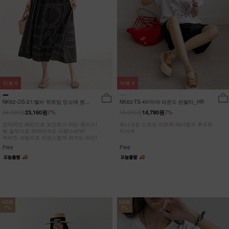
리뷰
0
리뷰
0
NK62-OS-21/벨비 뒤트임 민소매 원피
NK62-TS-40/미야 라운드 반팔티_HR
스_DY
24,900원
15,900원
23,160원
7%
14,790원
7%
감각적인 패턴으로 포인트가 되는 원피스!
유니크한 드로잉 아트와 레터링의 루즈핏
뒷 슬릿으로 뒤태마저도 사랑스러워!
티셔츠
넥라인 셔링으로 자연스럽게 퍼지는 라인!
Free
Free
NEW
NEW
7%
7%