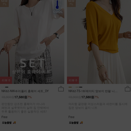
NEW
NEW
7%
7%
리뷰
0
리뷰
0
NK62-NW-6/리플리 홈웨어 세트_DY
NK62-TS-18/레이티 양브이 반팔 니트
_HR
18,900원
18,900원
17,580원
7%
17,580원
7%
편안함만 강조한 홈웨어가 아니라
여리함 끝판왕 여성스러움과 세련미를 동시에
패턴과 실루엣까지 살려 집 안밖에서
잡은 양브이 골지 니트
두루 활용하기 좋은 실용적인 세트!
Free
Free