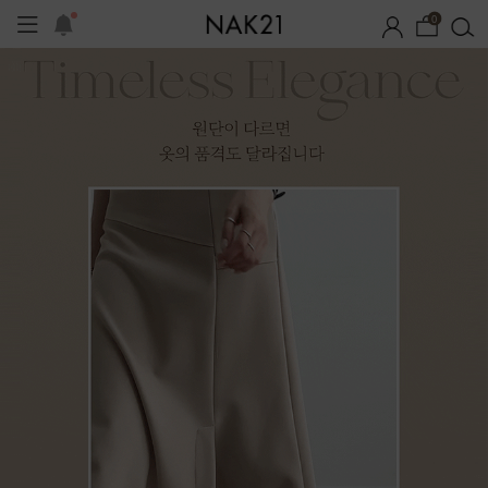
0
체제작
여름 잠옷
장마템 기획전
오늘출발
시즌오