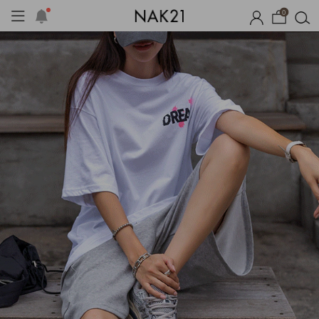
0
시즌오프
1+1 기획세트
자체제