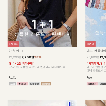
리뷰
34
리뷰
15
NK62-TS-26/슈라인 라운드 반팔 블라우스_HR
NK62-TS-32
24,900원
21,900원
20,
[55-100] 넉넉한 품과 여유로운 핏이 군살을 자연스럽게
[ 답답한ZERO!
커버해 편안한 착용감의 반팔 블라우스
[55-99] 은
자연스럽게 흐르
Free
Free