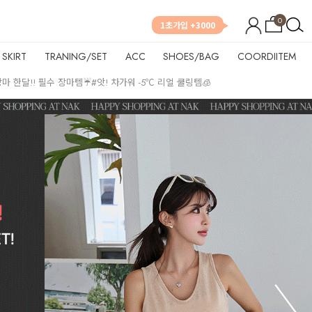
0
1초가입 +3000
SKIRT
TRANING/SET
ACC
SHOES/BAG
COORDIITEM
장마 한달!! 필수 장마템☔
#앗! 차가워 -5℃ 리얼 쿨링템🧊