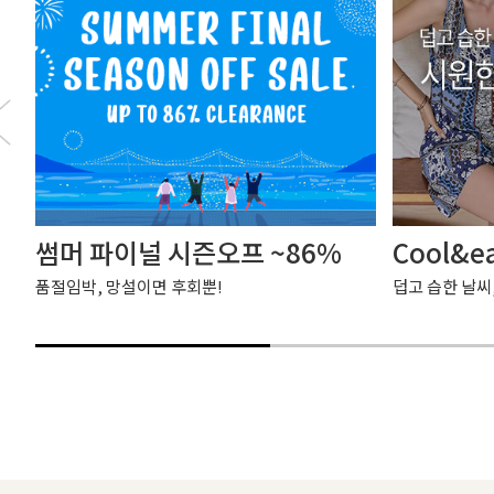
썸머 파이널 시즌오프 ~86%
Cool&e
품절임박, 망설이면 후회뿐!
덥고 습한 날씨