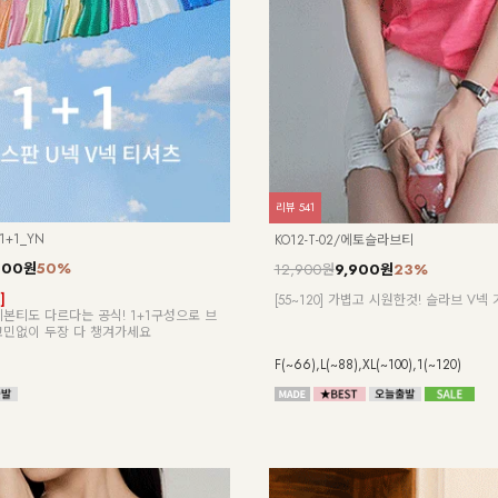
리뷰
16
/일루민 뒤트임 셔츠_DY
NK62-TS-16/블리딩 핀턱 셔츠_YN
370원
7%
22,900원
 시스루 원단! ]
[55-88] 가볍게 살랑 입었을 뿐인데, 완성도 높은 디테일
은하게 반짝이는 고급링클원단!
에 무드가 살아나고, 부드러움에 피부가
는 핏!
셔츠!
Free