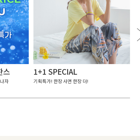
찬스
1+1 SPECIAL
여
만나자
기획특가! 한장 사면 한장 더!
가