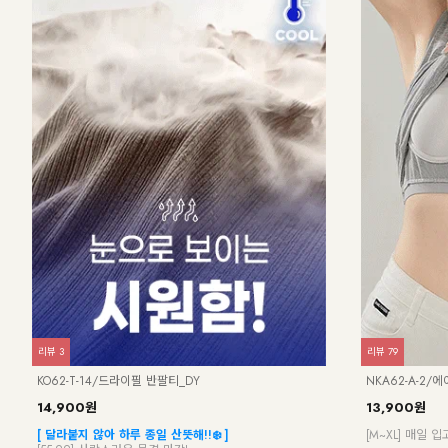
리뷰
7
리뷰
19
NK62-TS-7/엔들리스 홀터 나시_JY
NK52-TS-8/
19,900원
26,900원
15,
꽃잎을 닮은 러플 네크라인~ 셔링 러플 넥라인 여리핏 홀
[55~88] 하