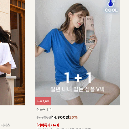
리뷰
0
리뷰
1
HR
NK62-TS-66/미네트 퍼프 반팔 블라우스_HR
여름 
21,900원
20,370원
7%
24,
은,구겨져도 자연
한 벌로 두가지 무드!체형커버는 물론,입는 순간 분위기
[ 나