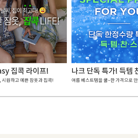
asy 집콕 라이프!
나크 단독 특가! 득템 
, 시원하고 예쁜 잠옷과 집콕!
여름 베스트템을 쿨~한 가격으로 