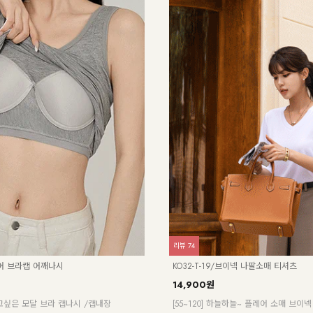
리뷰
159
파슈파 반오픈 반팔셔츠
NK61-TS-16/에어라이트 시스루 셔츠_
900원
41%
19,900원
늘처럼 가볍게, 바람처럼 산뜻하게🌿 심플+청
[55-99] 공기처럼 가벼워 툭툭 입기 좋