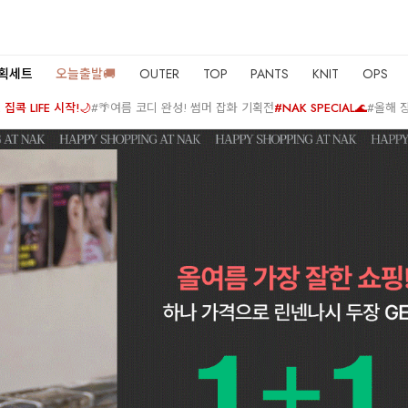
기획세트
오늘출발🚚
OUTER
TOP
PANTS
KNIT
OPS
집콕 LIFE 시작!🌙
#🌴여름 코디 완성! 썸머 잡화 기획전
#NAK SPECIAL🌊
#올해 