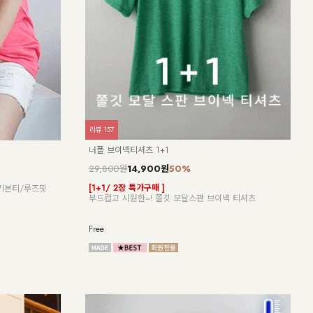
리뷰
0
리뷰
1
NK61-TS-20/허밋 체크 거즈 롱셔츠_JY
NK5
21,900원
20,370원
7%
7,9
[ 썬크림으로는 부족해☀ 리얼 살안타템!! ]
[ 3
 먼저 반응하는
[55-99] 셔츠처럼 원피스처럼! 가볍게 툭 걸치기 좋아! 은
[55
은하게 비치는 썸머 거즈 체크 롱 셔츠/원피스
지 스
Free
Free
NEW
7%