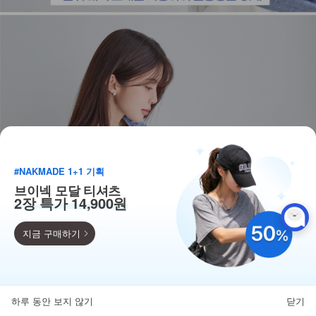
#NAKMADE 1+1 기획
브이넥 모달 티셔츠
2장 특가 14,900원
지금 구매하기
득템찬스
단독 한정수량 특가!
하루 동안 보지 않기
닫기
뒤로가기
카테고리
홈
찜
마이페이지