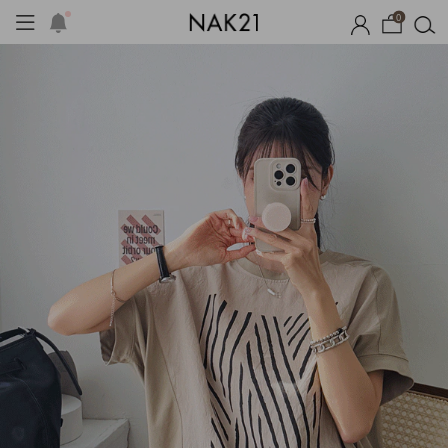
0
시즌오프
1+1 기획세트
자체제