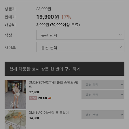
상품가
23,900원
19,900
원
17
%
판매가
배송비
3,000원
(70,000이상 무료)
색상
사이즈
함께 착용한 코디 상품
한 번에 구매하기
DM52-SET-02/파인 롤업 숏팬츠+벨
트
27,900
DM41-AC-04/엔틱 롱 목걸이
14,900