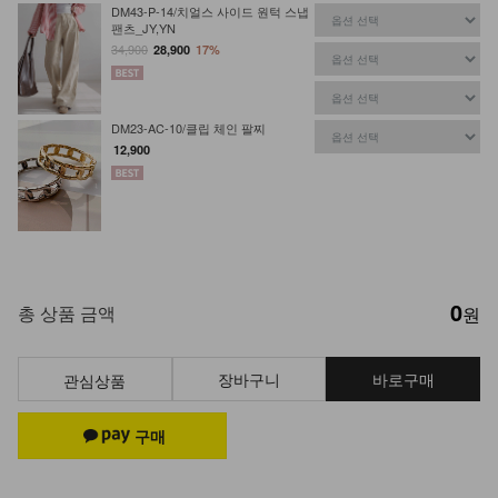
DM43-P-14/치얼스 사이드 원턱 스냅
팬츠_JY,YN
34,900
28,900
17%
DM23-AC-10/클립 체인 팔찌
12,900
0
총 상품 금액
원
장바구니
바로구매
관심상품