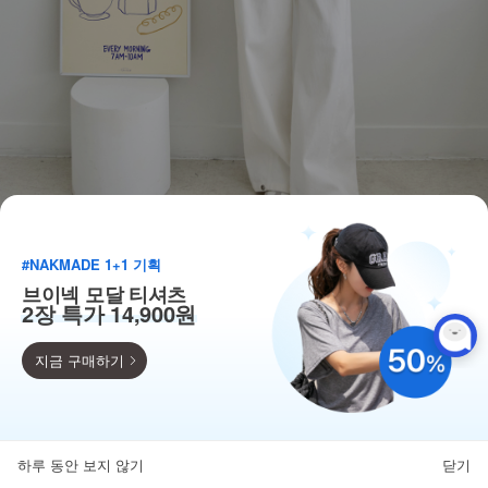
#NAKMADE 1+1 기획
브이넥 모달 티셔츠
2장 특가 14,900원
지금 구매하기
득템찬스
단독 한정수량 특가!
하루 동안 보지 않기
닫기
뒤로가기
카테고리
홈
찜
마이페이지