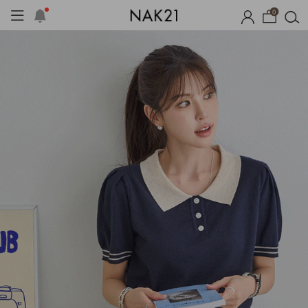
0
체제작
여름 잠옷
장마템 기획전
오늘출발
시즌오