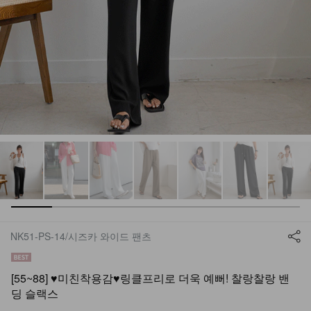
NK51-PS-14/시즈카 와이드 팬츠
[55~88] ♥미친착용감♥링클프리로 더욱 예뻐! 찰랑찰랑 밴
딩 슬랙스