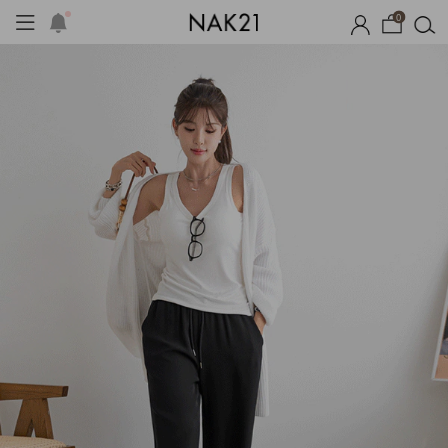
0
옷
장마템 기획전
오늘출발
시즌오프
1+1 기획