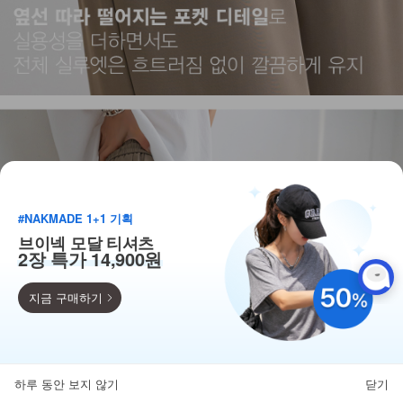
#NAKMADE 1+1 기획
브이넥 모달 티셔츠
2장 특가 14,900원
지금 구매하기
득템찬스
단독 한정수량 특가!
하루 동안 보지 않기
닫기
뒤로가기
카테고리
홈
찜
마이페이지