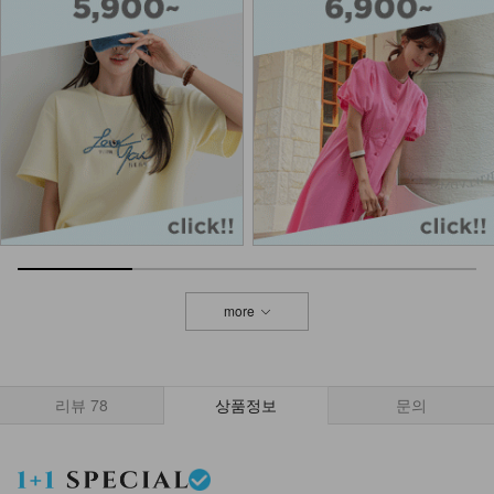
12,900
DM22-AC-08/컬러 비즈 팔찌
10,900
8,900
18%
more
리뷰
78
상품정보
문의