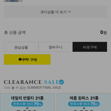
NK52-TS-8/파슈파 반오픈 반팔셔츠
26,900
15,900
41%
코디상품 더 보기
0
NK52-TS-74/미라노 러플소매 블라
총 상품 금액
원
우스_JY
27,900
15,900
43%
장바구니
바로구매
관심상품
NKA51-TE-14/멜랑 브라캡 나시_JY
15,900
NK13-J-42/니쥬이 가디건
다시 볼 수 없는 SUMMER FINAL SALE
39,900
17,900
55%
DM23-AC-10/클립 체인 팔찌