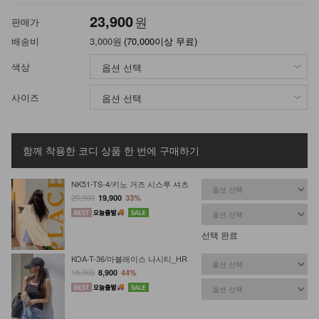
23,900
원
판매가
배송비
3,000원
(70,000이상 무료)
색상
사이즈
함께 착용한 코디 상품
한 번에 구매하기
NK51-TS-4/키노 거즈 시스루 셔츠
29,900
19,900
33%
선택 완료
KOA-T-36/마블레이스 나시티_HR
15,900
8,900
44%