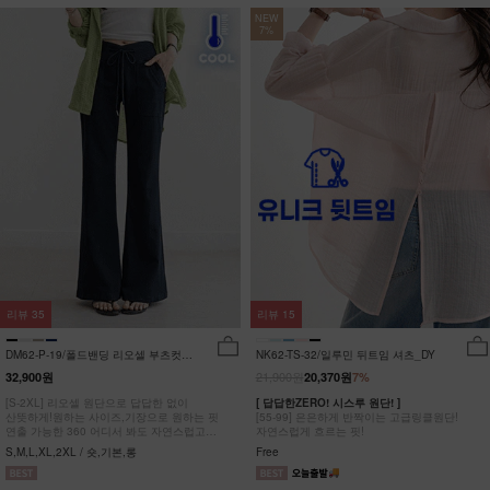
NEW
7%
리뷰
35
리뷰
15
DM62-P-19/폴드밴딩 리오셀 부츠컷팬
NK62-TS-32/일루민 뒤트임 셔츠_DY
츠_HR
21,900원
32,900원
20,370원
7%
[S-2XL] 리오셀 원단으로 답답한 없이
[ 답답한ZERO! 시스루 원단! ]
산뜻하게!원하는 사이즈,기장으로 원하는 핏
[55-99] 은은하게 반짝이는 고급링클원단!
연출 가능한 360 어디서 봐도 자연스럽고
자연스럽게 흐르는 핏!
균형잡힌 부츠컷 팬츠
S,M,L,XL,2XL / 숏,기본,롱
Free