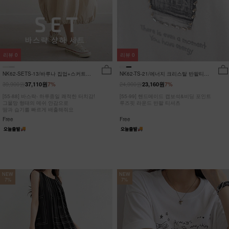
리뷰
0
리뷰
0
NK62-SETS-13/바루나 집업+스커트
NK62-TS-21/에너지 크리스탈 반팔티
세트_DY
_JY
39,900원
24,900원
37,110원
7%
23,160원
7%
[55-88] 바스락- 하루종일 쾌적한 터치감!
[55-99] 핸드메이드 캡보석&비딩 포인트
그물망 형태의 메쉬 안감으로
루즈핏 라운드 반팔 티셔츠
땀과 습기를 빠르게 배출해줘요
Free
Free
NEW
NEW
7%
7%