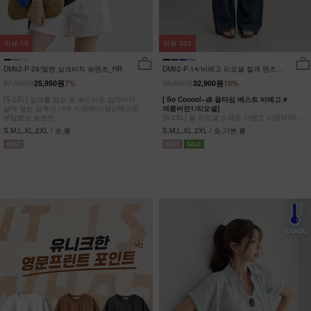
리뷰
10
리뷰
330
DM62-P-28/발렌 실크터치 숏팬츠_HR
DM62-P-14/비에고 리오셀 절개 팬츠
_HR
27,900원
38,900원
25,950원
7%
32,900원
15%
[S-2XL] 실크를 입은 듯 부드러운,입자마자
[ So Cooool~🧊 올타임 베스트 비에고 #
살에 닿는 감촉이 너무 시원해!기장선택으로
여름버전1/리오셀]
부담없는 숏팬츠
[S-2XL] 쿨 리오셀 소재로 가볍고 시원하게!
사이드 절개 쿨링 데님팬츠
S,M,L,XL,2XL / 숏,롱
S,M,L,XL,2XL / 숏,기본,롱