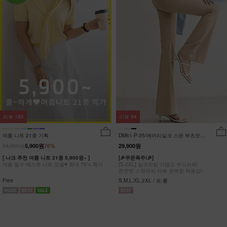
리뷰
185
리뷰
94
여름 니트 21종 기획
DM61-P-35/에어리실크 스판 부츠컷팬
츠_DY
24,900원
5,900원
76%
29,900원
[ 나크 추천 여름 니트 21종 5,900원~ ]
[🎉주문폭주!🎉]
여름 필수 베스트 니트 모음♥ 최대 76% 특가
[S-2XL] 실크처럼 가볍고 부드러워!
쫀쫀한 스판까지 더해 완벽한 착용감!
Free
S,M,L,XL,2XL / 숏,롱