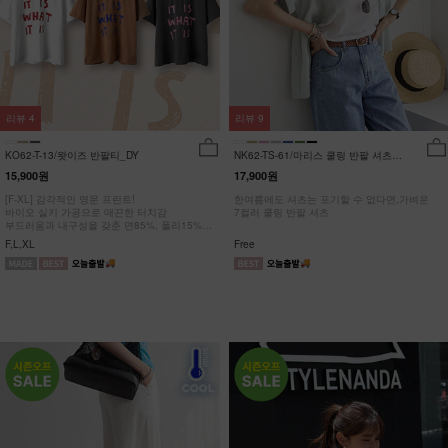
리뷰
4
리뷰
9
KO62-T-13/왓이즈 반팔티_DY
NK62-TS-61/마리스 쿨링 반팔 셔츠
_HR
15,900원
17,900원
[F-XL] 감각적인 영문 프린트!
한여름에도 셔츠는 포기할 수 없다면,가벼운
바이오 실키 가공으로 매끈한 터치감
7컬러 쿨링 반팔 셔츠
부드러움과 내구성을 갖춘 면85%, 폴리15%
#NAK MADE.
F,L,XL
Free