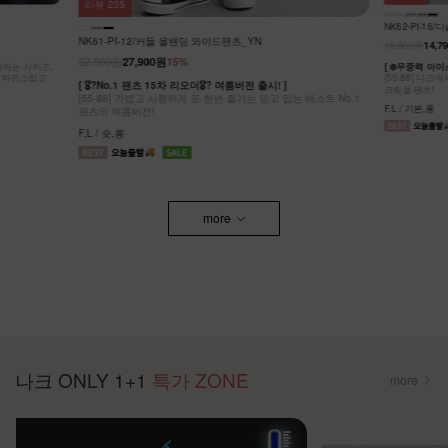
리뷰
235
NK62-PI-16
NK61-PI-12/커들 올밴딩 와이드팬츠_YN
15,900원
14,7
32,900원
27,900원
15%
원하는 사이즈,
[ ❄️무중력 아이스
도 자연스럽고
[55-88] 나
[ 🎖?No.1 팬츠 15차 리오더🎖? 여름버전 출시! ]
크링클 팬츠!
[55-88] 가볍고 시원하게 또 한번 즐기는 믿고 입는 베스트 No.1
F,L / 기본,롱
팬츠의 여름버전!
F,L / 숏,롱
more
나크 ONLY 1+1
특가 ZONE
more