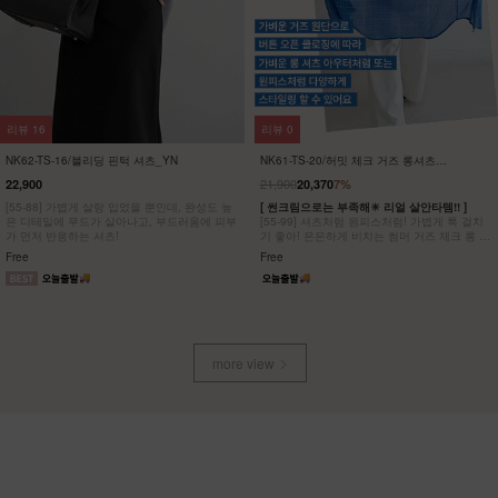
리뷰
16
리뷰
0
NK62-TS-16/블리딩 핀턱 셔츠_YN
NK61-TS-20/허밋 체크 거즈 롱셔츠
_JY
21,900
22,900
20,370
7%
[55-88] 가볍게 살랑 입었을 뿐인데, 완성도 높
[ 썬크림으로는 부족해☀ 리얼 살안타템!! ]
은 디테일에 무드가 살아나고, 부드러움에 피부
[55-99] 셔츠처럼 원피스처럼! 가볍게 툭 걸치
가 먼저 반응하는 셔츠!
기 좋아! 은은하게 비치는 썸머 거즈 체크 롱 셔
츠/원피스
Free
Free
more view