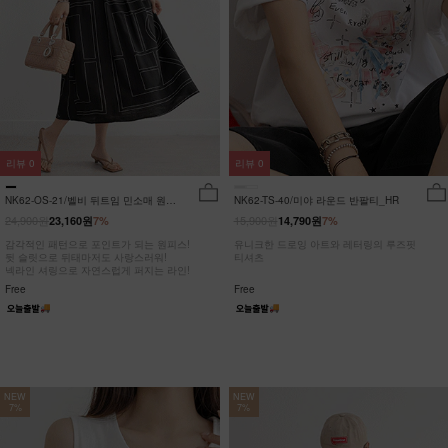
리뷰
0
리뷰
0
NK62-OS-21/벨비 뒤트임 민소매 원피
NK62-TS-40/미야 라운드 반팔티_HR
스_DY
24,900원
15,900원
23,160원
7%
14,790원
7%
감각적인 패턴으로 포인트가 되는 원피스!
유니크한 드로잉 아트와 레터링의 루즈핏
뒷 슬릿으로 뒤태마저도 사랑스러워!
티셔츠
넥라인 셔링으로 자연스럽게 퍼지는 라인!
Free
Free
NEW
NEW
7%
7%