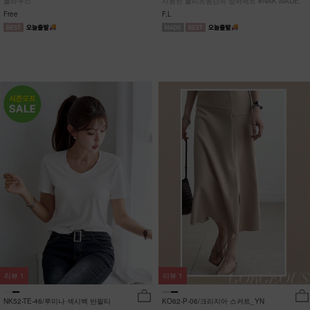
블라우스
시원한 플리츠원단의 상하세트 #NAK MADE.
Free
F,L
리뷰
1
리뷰
1
NK52-TE-46/루미나 섹시백 반팔티
KO62-P-06/크리지아 스커트_YN