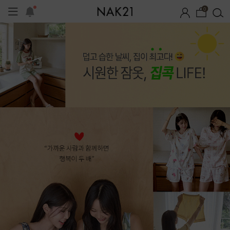
0
시즌오프
1+1 기획세트
자체제작
여름 