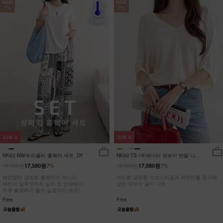
NEW
NEW
7%
7%
리뷰
0
리뷰
0
NK62-NW-6/리플리 홈웨어 세트_DY
NK62-TS-18/레이티 양브이 반팔 니트
_HR
18,900원
18,900원
17,580원
7%
17,580원
7%
편안함만 강조한 홈웨어가 아니라
여리함 끝판왕 여성스러움과 세련미를 동시에
패턴과 실루엣까지 살려 집 안밖에서
잡은 양브이 골지 니트
두루 활용하기 좋은 실용적인 세트!
Free
Free