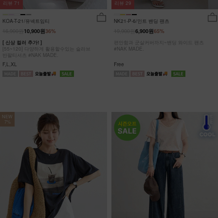
리뷰
29
리뷰
71
NK21-P-6/인트 밴딩 팬츠
KOA-T-21/유넥트임티
19,900원
16,900원
6,900원
65%
10,900원
36%
편안함과 군살커버까지~밴딩 와이드 팬츠
[ 신상 컬러 추가! ]
#NAK MADE.
[55~120] 다양하게 활용할수있는 슬라브
반팔티셔츠 #NAK MADE.
Free
F,L,XL
NEW
7%