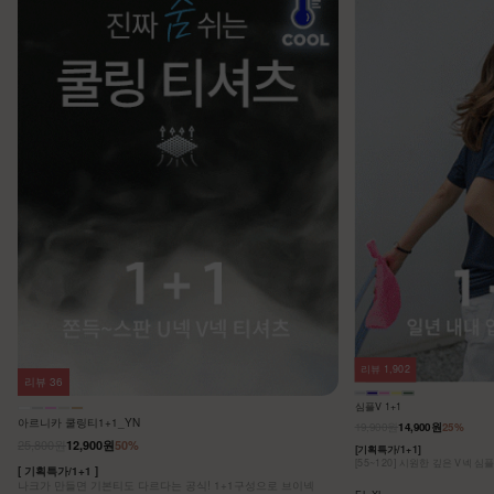
리뷰
1,902
리뷰
36
심플V 1+1
아르니카 쿨링티1+1_YN
19,900원
14,900원
25%
25,800원
12,900원
50%
[기획특가/1+1]
[55~120] 시원한 깊은 V넥 심
[ 기획특가/1+1 ]
나크가 만들면 기본티도 다르다는 공식! 1+1구성으로 브이넥