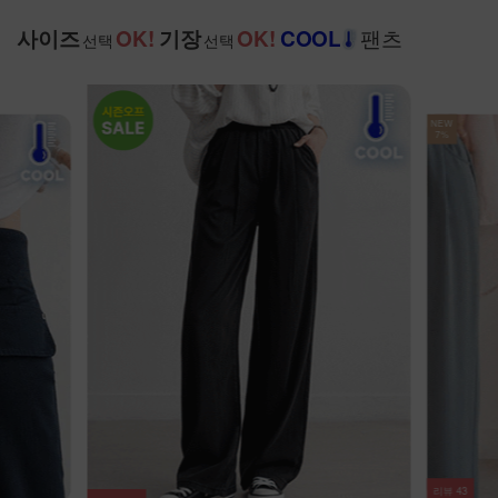
팬츠
사이즈
OK!
기장
OK!
COOL
선택
선택
NEW
7%
리뷰
43