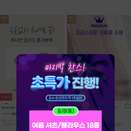
NEW
NEW
7%
7%
리뷰
0
리뷰
15
NK62-NW-11/유포니 반팔+반바지 홈웨
NK62-TS-32/일루민 뒤트임 셔츠_DY
어_HR
9,900원
21,900원
9,210원
7%
20,370원
7%
입는 순간 편안함이 달라지는 캡내장
[ 답답한ZERO! 시스루 원단! ]
스트라이프 홈웨어 SET
[55-99] 은은하게 반짝이는 고급링클원단!
자연스럽게 흐르는 핏!