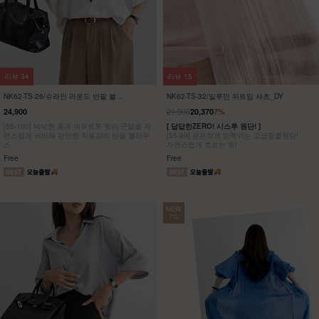
리뷰
34
리뷰
15
NK62-TS-26/슈라인 라운드 반팔 블라
NK62-TS-32/일루민 뒤트임 셔츠_DY
우스_HR
21,900
24,900
20,370
7%
[55-100] 넉넉한 품과 여유로운 핏이 군살을 자
[ 답답한ZERO! 시스루 원단! ]
연스럽게 커버해 편안한 착용감의 반팔 블라우
[55-99] 은은하게 반짝이는 고급링클원단!
스
자연스럽게 흐르는 핏!
Free
Free
NEW
7%