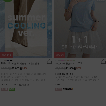
리뷰
605
리뷰
36
DM62-P-08/븐투 리오셀 사이드절개팬
아르니카 쿨링티1+1_YN
츠_YN
38,900원
25,800원
32,900원
15%
12,900원
50%
[S-2XL] 베스트셀러 핏 그대로 더 가벼워진
[ 기획특가/1+1 ]
여름 리오셀 와이드 팬츠!
나크가 만들면 기본티도 다르다는 공식!
슬림함과 편안함, 시원함을 모두 챙긴 여름
1+1구성으로 브이넥 라운드넥 고민없이 두장
완전정복 팬츠
다 챙겨가세요
S,M,L,XL,2XL / 숏,기본,롱
Free