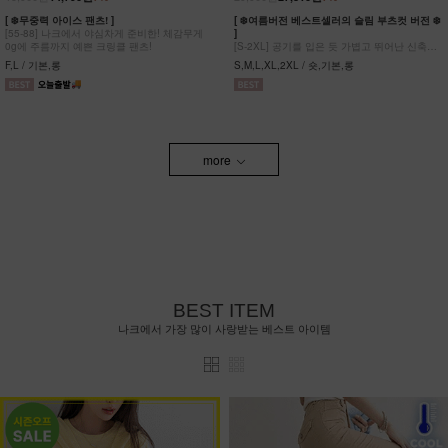
[ ❄️무중력 아이스 팬츠! ]
[ ❄️여름버전 베스트셀러의 슬림 부츠컷 버전 ❄️
[55-88] 나크에서 야심차게 준비한! 체감무게
]
0g에 주름까지 예쁜 크링클 팬츠!
[S-2XL] 공기를 입은 듯 가볍고 뛰어난 신축성
원단에 슬림함을 더한 부츠컷 팬츠!
F,L / 기본,롱
S,M,L,XL,2XL / 숏,기본,롱
more
BEST ITEM
나크에서 가장 많이 사랑받는 베스트 아이템