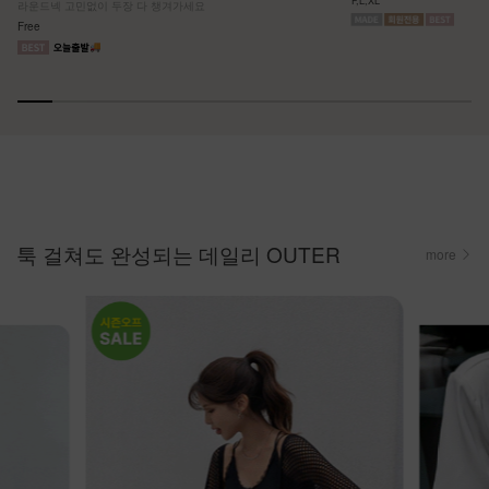
F,L,XL
라운드넥 고민없이 두장 다 챙겨가세요
Free
툭 걸쳐도 완성되는 데일리 OUTER
more