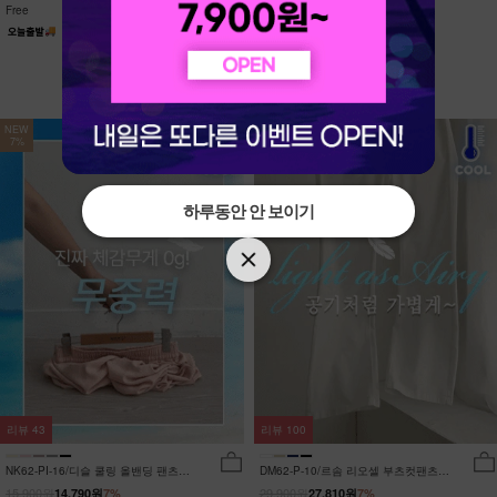
Free
Free
NEW
NEW
7%
7%
하루동안 안 보이기
하루동안 안 보이기
리뷰
43
리뷰
100
NK62-PI-16/디슬 쿨링 올밴딩 팬츠
DM62-P-10/르솜 리오셀 부츠컷팬츠
_YN
_YN
15,900원
29,900원
14,790원
7%
27,810원
7%