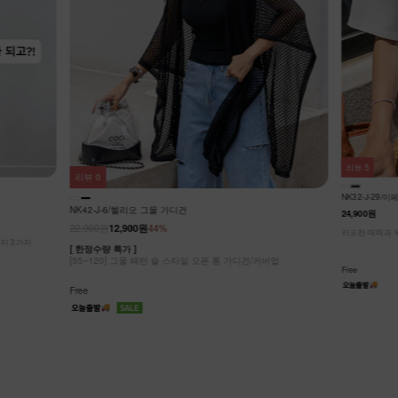
리뷰
5
리뷰
0
NK32-J-29/
NK42-J-6/헬리오 그물 가디건
24,900원
22,900원
12,900원
44%
러프한 매력과 
까지 3가지
[ 한정수량 특가 ]
[55~120] 그물 패턴 숄 스타일 오픈 롱 가디건/커버업
Free
Free