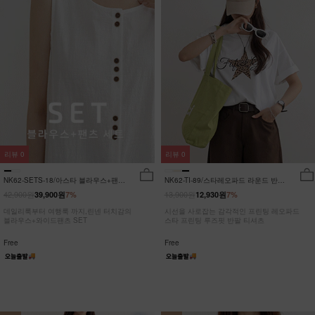
리뷰
0
리뷰
0
NK62-SETS-18/아스타 블라우스+팬츠
NK62-TI-89/스타레오파드 라운드 반팔
세트_HR
티_JY
42,900원
13,900원
39,900원
7%
12,930원
7%
데일리룩부터 여행룩 까지,린넨 터치감의
시선을 사로잡는 감각적인 프린팅 레오파드
블라우스+와이드팬츠 SET
스타 프린팅 루즈핏 반팔 티셔츠
Free
Free