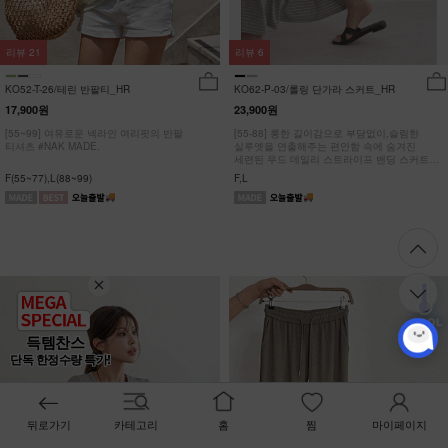
리뷰
21
리뷰
6
KO52-T-26/테린 반팔티_HR
KO62-P-03/롤링 단가라 스커트_HR
17,900원
23,900원
[55~99] 여유로운 넥라인 여리핏의 반팔
[55-88] 롱한 길이감으로 부담없이,슬림한
티셔츠 #NAK MADE.
실루엣을 연출해주는 편안함 속에 숨겨진
세련된 무드 데일리 스트라이프 밴딩 스커트
#NAK MADE.
F(55~77),L(88~99)
F,L
득템찬스
단독 한정수량 특가!
뒤로가기
카테고리
홈
찜
마이페이지