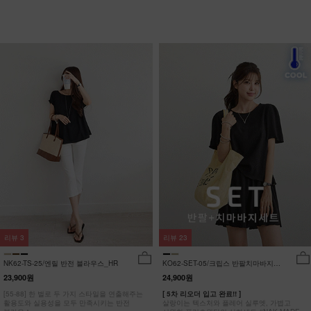
리뷰
3
리뷰
23
NK62-TS-25/엔릴 반전 블라우스_HR
KO62-SET-05/크립스 반팔치마바지세
트_HR
23,900원
24,900원
[55-88] 한 벌로 두 가지 스타일을 연출해주는
[ 5차 리오더 입고 완료!! ]
활용도와 실용성을 모두 만족시키는 반전
살랑이는 텍스처와 플레어 실루엣, 가볍고