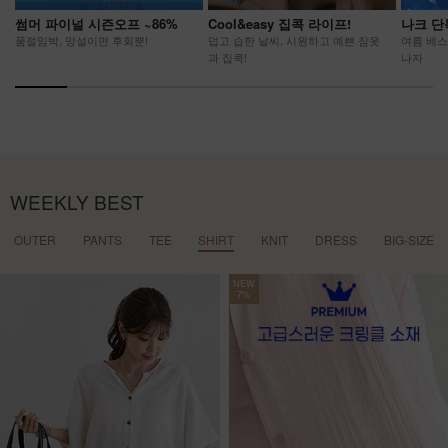
썸머 파이널 시즌오프 ~86%
Cool&easy 집콕 라이프!
나크 단
품절임박, 망설이면 후회뿐!
덥고 습한 날씨, 시원하고 예쁜 잠옷
여름 베스
과 집콕!
나자
WEEKLY BEST
OUTER
PANTS
TEE
SHIRT
KNIT
DRESS
BIG-SIZE
NEW
7%