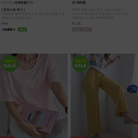
20,900원
9,900원
53%
27,900원
[ 한정수량 특가 ]
ONLY NAK! 입는 순간 고급스러움이
로맨틱한 플라워 레이스로 룩에 포인트를 주는
느껴지도록 세심하게 설계한 나크의 국내
백레이스 반팔 티셔츠
자체제작 스커트 #NAK MADE.
Free
F,L,XL