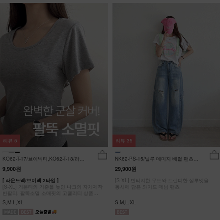
리뷰
5
리뷰
35
KO62-T-17/브이넥티,KO62-T-18/라운
NK62-PS-15/닐루 데미지 배럴 팬츠
드티_YN
_HR
9,900원
29,900원
[ 라운드넥/브이넥 2타입 ]
[S-XL] 빈티지한 무드와 트렌디한 실루엣을
[S-XL] 기본티의 기준을 높인 나크의 자체제작
동시에 담은 와이드 데님 팬츠
반팔티. 팔뚝소멸 소매핏의 고퀄리티 상품
#NAK MADE.
S,M,L,XL
S,M,L,XL