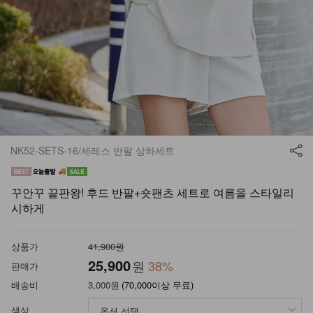
NK52-SETS-16/세레스 반팔 상하세트
꾸안꾸 끝판왕! 후드 반팔+숏팬츠 세트로 여름을 스타일리
시하게
상품가
41,900원
25,900
원
38
%
판매가
배송비
3,000원
(70,000이상 무료)
색상