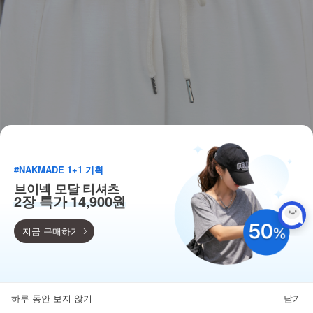
#NAKMADE 1+1 기획
브이넥 모달 티셔츠
2장 특가 14,900원
지금 구매하기
득템찬스
단독 한정수량 특가!
하루 동안 보지 않기
닫기
뒤로가기
카테고리
홈
찜
마이페이지