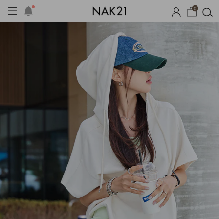
0
시즌오프
1+1 기획세트
자체제