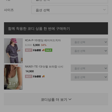
사이즈
함께 착용한 코디 상품
한 번에 구매하기
KOA-P-10/밴딩 레이어드치마
8,900
5,900
34%
NKA51-TE-13/슈멜 브라캡 나시
14,900
KOA-T-15/심플끈나시
12,900
7,900
39%
코디상품 더 보기