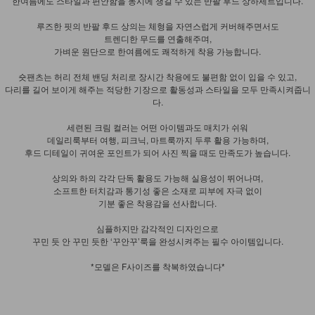
한여름에도 스타일과 편안함을 동시에 챙길 수 있는 반팔 후드 상하세트입니다.
루즈한 핏의 반팔 후드 상의는 체형을 자연스럽게 커버해주면서도
트렌디한 무드를 연출해주며,
가벼운 원단으로 한여름에도 쾌적하게 착용 가능합니다.
숏팬츠는 허리 전체 밴딩 처리로 장시간 착용에도 불편함 없이 입을 수 있고,
다리를 길어 보이게 해주는 적당한 기장으로 활동성과 스타일을 모두 만족시켜줍니
다.
세련된 크림 컬러는 어떤 아이템과도 매치가 쉬워
데일리룩부터 여행, 피크닉, 마트룩까지 두루 활용 가능하며,
후드 디테일이 귀여운 포인트가 되어 사진 찍을 때도 만족도가 높습니다.
상의와 하의 각각 단독 활용도 가능해 실용성이 뛰어나며,
소프트한 터치감과 통기성 좋은 소재로 피부에 자극 없이
기분 좋은 착용감을 선사합니다.
심플하지만 감각적인 디자인으로
꾸민 듯 안 꾸민 듯한 ‘꾸안꾸’룩을 완성시켜주는 필수 아이템입니다.
*모델은 F사이즈를 착복하였습니다*