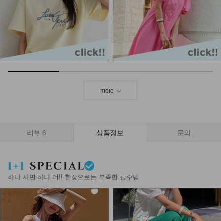
27,800
15,900
43%
KOA-T-25/삼각 끈나시
11,900
4,900
59%
more
NKA-T-1/베이직 어깨끈 나시
8,900
3,900
56%
리뷰
6
상품정보
문의
NK32-T-94/베이직기본Y나시
8,900
6,900
22%
하나 사면 하나 더!! 한장으로는 부족한 필수템
NKA-T-7/기본이너 끈나시
7,900
5,900
25%