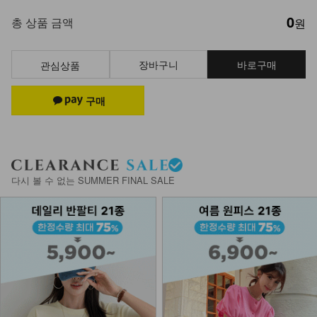
0
KOA-T-26/스퀘어 스판나시
총 상품 금액
원
13,900
9,900
29%
장바구니
바로구매
관심상품
KOA-T-11/잔느롱나시
12,900
8,280
36%
KOA-T-16/더블끈나시
다시 볼 수 없는 SUMMER FINAL SALE
13,900
9,900
29%
NKA62-A-1/에어 브라캡 끈나시
13,900
나시에이비 1+1