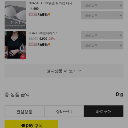
NKA51-TE-13/슈멜 브라캡 나시
14,900
KOA-T-20/포베이직티
12,900
9,900
23%
DM51-P-18/버린 뒷포켓 와이드 데님
팬츠
코디상품 더 보기
29,900
0
NK51-PS-14/시즈카 와이드 팬츠
총 상품 금액
원
23,900
장바구니
바로구매
관심상품
KOA-T-14/기본유넥나시