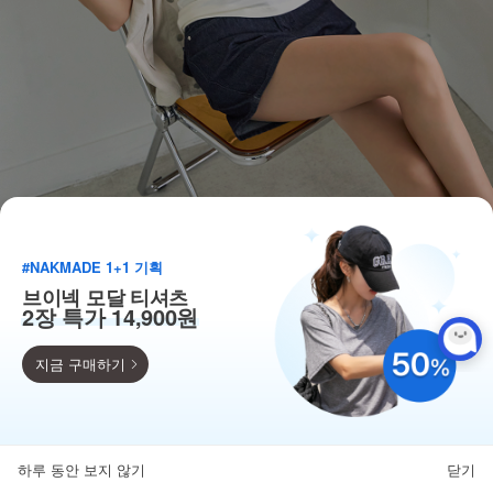
#NAKMADE 1+1 기획
브이넥 모달 티셔츠
2장 특가 14,900원
지금 구매하기
득템찬스
단독 한정수량 특가!
하루 동안 보지 않기
닫기
뒤로가기
카테고리
홈
찜
마이페이지