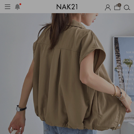
0
시즌오프
1+1 기획세트
자체제