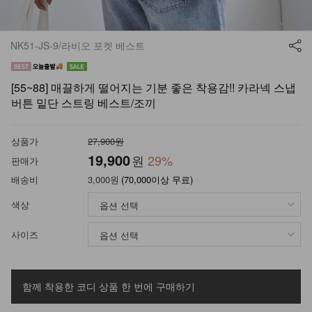
NK51-JS-9/라비오 포켓 베스트
[55~88] 매끌하게 떨어지는 기분 좋은 착용감!! 카라넥 스냅
버튼 밑단 스트링 베스트/조끼
상품가
27,900원
19,900
원
29
%
판매가
배송비
3,000원
(70,000이상 무료)
색상
사이즈
함께 착용한 코디 상품
한 번에 구매하기