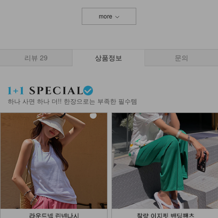
more
NKA62-A-1/에어 브라캡 끈나시
13,900
리뷰
29
상품정보
문의
나시에이비 1+1
27,800
15,900
43%
하나 사면 하나 더!! 한장으로는 부족한 필수템
KOA-T-25/삼각 끈나시
11,900
4,900
59%
NKA-T-1/베이직 어깨끈 나시
8,900
6,900
22%