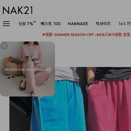
신상
7%
베스트 100
NAKMADE
빅사이즈
1+1 
#앵콜! SUMMER SEASON OFF ~86%💥
#시원한 잠옷, 