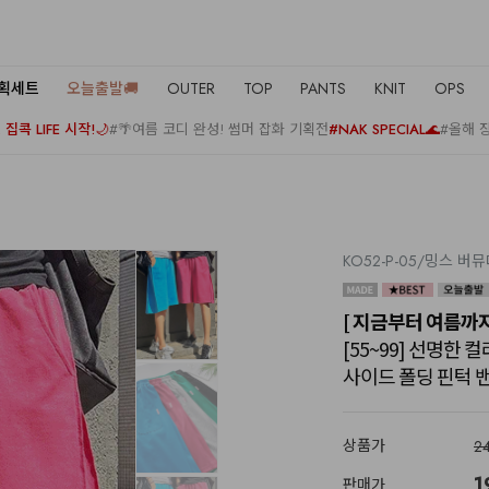
기획세트
오늘출발🚚
OUTER
TOP
PANTS
KNIT
OPS
집콕 LIFE 시작!🌙
#🌴여름 코디 완성! 썸머 잡화 기획전
#NAK SPECIAL🌊
#올해 
KO52-P-05/밍스 버
[ 지금부터 여름까지 
[55~99] 선명한
사이드 폴딩 핀턱 밴
상품가
2
1
판매가