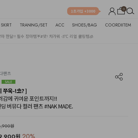
0
1초가입 +3000
SKIRT
TRANING/SET
ACC
SHOES/BAG
COORDIITEM
장마 한달!! 필수 장마템☔
#앗! 차가워 -5℃ 리얼 쿨링템🧊
뮤다팬츠
쭈욱-!⛱? ]
 컬러감에 귀여운 포인트까지!!
딩 버뮤다 컬러 팬츠 #NAK MADE.
4,900원
20
%
9,900
원