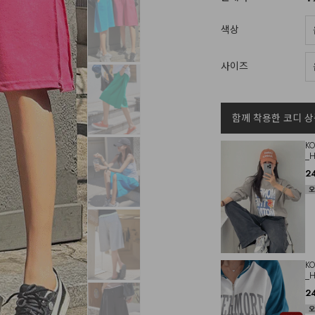
색상
사이즈
함께 착용한 코디 상
K
_
2
K
_
2