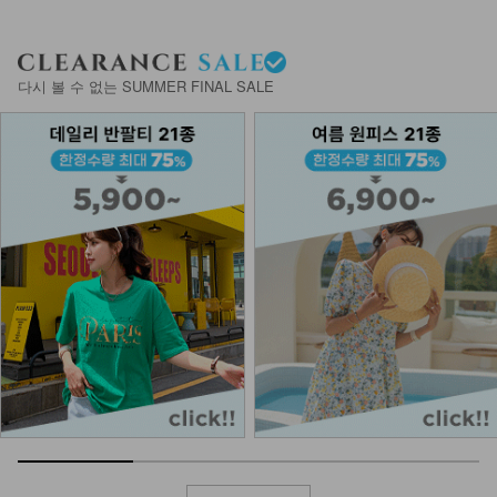
KOA-T-16/더블끈나시
다시 볼 수 없는 SUMMER FINAL SALE
13,900
9,900
29%
나시에이비 1+1
27,800
15,900
43%
KOA-T-25/삼각 끈나시
11,900
4,900
59%
NKA-T-1/베이직 어깨끈 나시
8,900
3,900
56%