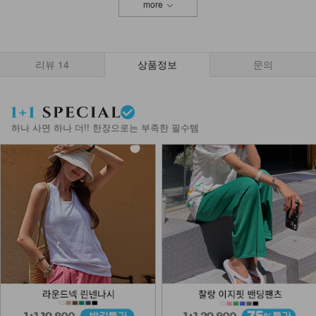
more
NK32-T-94/베이직기본Y나시
8,900
6,900
22%
리뷰
14
상품정보
문의
NKA-T-7/기본이너 끈나시
7,900
5,900
25%
하나 사면 하나 더!! 한장으로는 부족한 필수템
DM22-AC-08/컬러 비즈 팔찌
10,900
8,900
18%
NKA52-AI-1/모던 라인 포인트 반지
_HJ
7,900