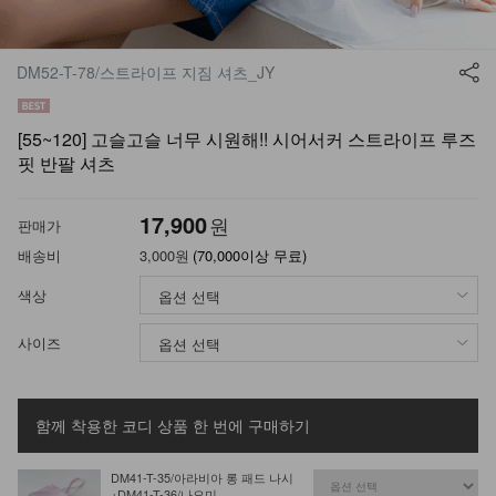
DM52-T-78/스트라이프 지짐 셔츠_JY
[55~120] 고슬고슬 너무 시원해!! 시어서커 스트라이프 루즈
핏 반팔 셔츠
17,900
원
판매가
배송비
3,000원
(70,000이상 무료)
색상
사이즈
함께 착용한 코디 상품
한 번에 구매하기
DM41-T-35/아라비아 롱 패드 나시
+DM41-T-36/나오미