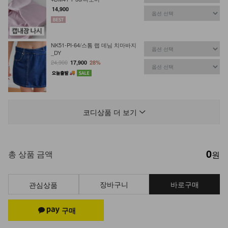
14,900
NK51-PI-64/스톰 랩 데님 치마바지
_DY
24,900
17,900
28%
KOA-T-15/심플끈나시
12,900
7,900
39%
코디상품 더 보기
0
KOA-T-26/스퀘어 스판나시
총 상품 금액
원
13,900
9,900
29%
장바구니
바로구매
관심상품
KOA-T-11/잔느롱나시
12,900
8,280
36%