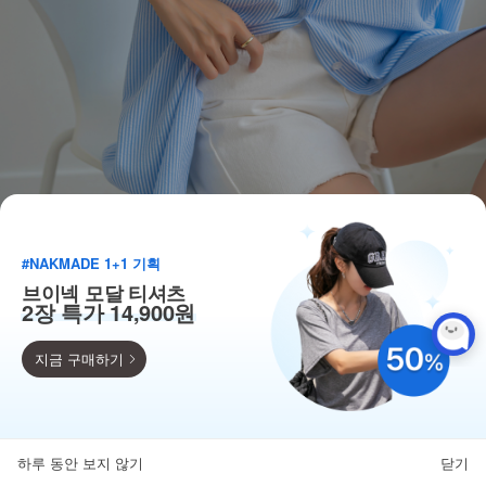
#NAKMADE 1+1 기획
브이넥 모달 티셔츠
2장 특가 14,900원
지금 구매하기
득템찬스
단독 한정수량 특가!
하루 동안 보지 않기
닫기
뒤로가기
카테고리
홈
찜
마이페이지