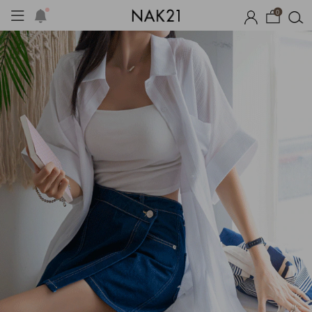
0
시즌오프
1+1 기획세트
자체제