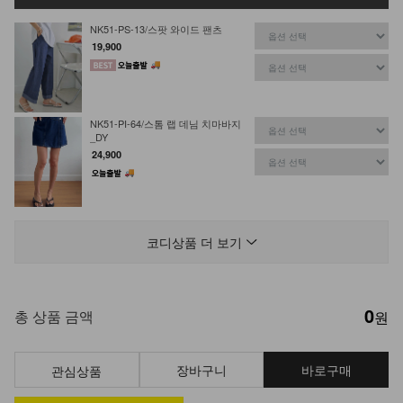
NK51-PS-13/스팟 와이드 팬츠
19,900
NK51-PI-64/스톰 랩 데님 치마바지
_DY
24,900
DM52-P-15/데이진 사이드절개 플레
어 데님팬츠
코디상품 더 보기
42,900
19,900
54%
0
DM22-AC-08/컬러 비즈 팔찌
총 상품 금액
원
10,900
8,900
18%
장바구니
바로구매
관심상품