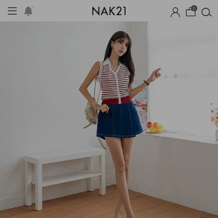
0
시즌오프
1+1 기획세트
자체제