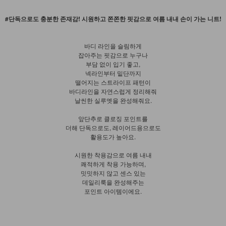
#단독으로도 충분한 존재감! 시원하고 쫀쫀한 핏감으로 여름 내내 손이 가는 니트!
바디 라인을 슬림하게
잡아주는 핏감으로 누구나
부담 없이 입기 좋고,
넥라인부터 밑단까지
떨어지는 스트라이프 패턴이
바디라인을 자연스럽게 정리해줘
날씬한 실루엣을 완성해줘요.
앞단추로 클로징 포인트를
더해 단독으로도, 레이어드용으로도
활용도가 높아요.
시원한 착용감으로 여름 내내
쾌적하게 착용 가능하며,
밋밋하지 않고 센스 있는
데일리룩을 완성해주는
포인트 아이템이에요.