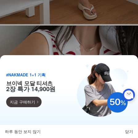
#NAKMADE 1+1 기획
브이넥 모달 티셔츠
2장 특가 14,900원
지금 구매하기
득템찬스
단독 한정수량 특가!
하루 동안 보지 않기
닫기
뒤로가기
카테고리
홈
찜
마이페이지