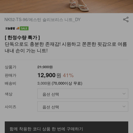
NK52-TS-96/에스틴 슬리브리스 니트_DY
[ 한정수량 특가 ]
단독으로도 충분한 존재감! 시원하고 쫀쫀한 핏감으로 여름
내내 손이 가는 니트!
상품가
21,900원
12,900
원
41
%
판매가
배송비
3,000원
(70,000이상 무료)
색상
사이즈
함께 착용한 코디 상품
한 번에 구매하기