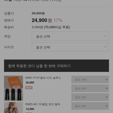
상품가
29,900원
24,900
원
17
%
판매가
배송비
3,000원
(70,000이상 무료)
색상
사이즈
함께 착용한 코디 상품
한 번에 구매하기
DM51-P-07/젤린 비죠 슬랙스
26,900
DM23-AC-10/클립 체인 팔찌
12,900