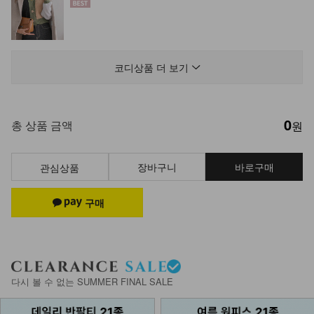
DM31-SH-03/윈프리 로퍼
41,900
26,900
36%
코디상품 더 보기
0
총 상품 금액
원
장바구니
바로구매
관심상품
다시 볼 수 없는 SUMMER FINAL SALE