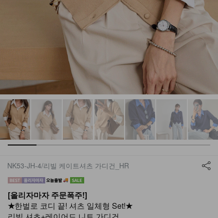
NK53-JH-4/리빌 케이트셔츠 가디건_HR
[올리자마자 주문폭주!]
★
한벌로 코디 끝! 셔츠 일체형 Set!
★
리빌 셔츠+레이어드 니트 가디건