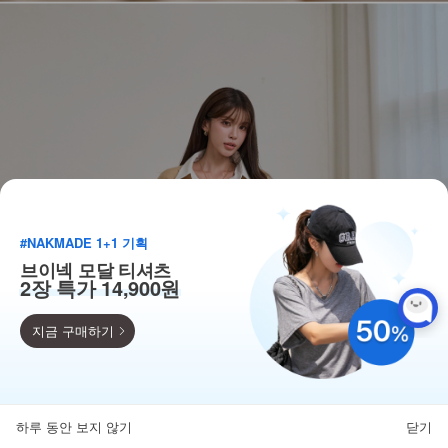
#NAKMADE 1+1 기획
브이넥 모달 티셔츠
2장 특가 14,900원
지금 구매하기
득템찬스
단독 한정수량 특가!
하루 동안 보지 않기
닫기
뒤로가기
카테고리
홈
찜
마이페이지