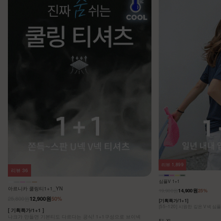
리뷰
1,899
리뷰
36
심플V 1+1
아르니카 쿨링티1+1_YN
19,900원
14,900원
25%
25,800원
12,900원
50%
[기획특가/1+1]
[55~120] 시원한 깊은 V넥 심
[ 기획특가/1+1 ]
나크가 만들면 기본티도 다르다는 공식! 1+1구성으로 브이넥
F,L,XL