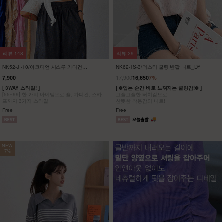
리뷰
15
리뷰
251
KO52-O-03/아이스 페이점프수트_HJ
여름 원피스 21종 기획
25,900
25,900
21,900
15%
6,900
73%
[55~88] 찰랑찰랑 시원해~ 데일리룩으로 딱!
[ 여름 원피스 21종 ~75% 특가 ]
페이즐리 와이드 점프수트
#휴양지룩 #바캉스 #데일리 원피스 6,900원부
터!
F(55~88)
F,L,XL