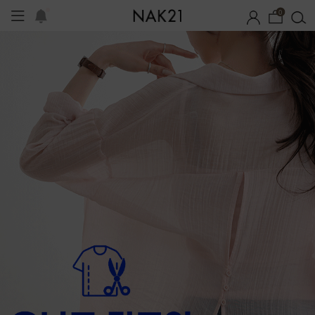
0
옷
장마템 기획전
오늘출발
시즌오프
1+1 기획