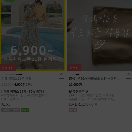
리뷰
251
리뷰
94
여름 원피스 21종 기획
DM61-P-35/에어리실크 스판 부츠컷팬
츠_DY
25,900원
6,900원
73%
29,900원
[ 여름 원피스 21종 ~75% 특가 ]
[🎉주문폭주!🎉]
#휴양지룩 #바캉스 #데일리 원피스
[S-2XL] 실크처럼 가볍고 부드러워!
6,900원부터!
쫀쫀한 스판까지 더해 완벽한 착용감!
F,L,XL
S,M,L,XL,2XL / 숏,롱