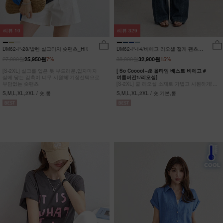
리뷰
10
리뷰
329
DM62-P-28/발렌 실크터치 숏팬츠_HR
DM62-P-14/비에고 리오셀 절개 팬츠
_HR
27,900원
38,900원
25,950원
7%
32,900원
15%
[S-2XL] 실크를 입은 듯 부드러운,입자마자
[ So Cooool~🧊 올타임 베스트 비에고 #
살에 닿는 감촉이 너무 시원해!기장선택으로
여름버전1/리오셀]
부담없는 숏팬츠
[S-2XL] 쿨 리오셀 소재로 가볍고 시원하게!
사이드 절개 쿨링 데님팬츠
S,M,L,XL,2XL / 숏,롱
S,M,L,XL,2XL / 숏,기본,롱