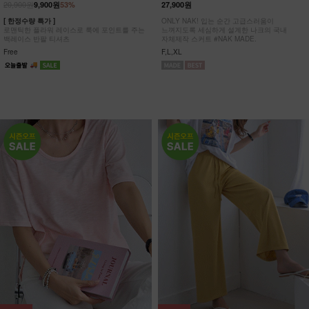
20,900원
9,900원
53%
27,900원
[ 한정수량 특가 ]
ONLY NAK! 입는 순간 고급스러움이
로맨틱한 플라워 레이스로 룩에 포인트를 주는
느껴지도록 세심하게 설계한 나크의 국내
백레이스 반팔 티셔츠
자체제작 스커트 #NAK MADE.
Free
F,L,XL