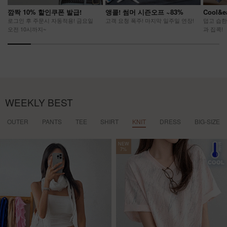
깜짝 10% 할인쿠폰 발급!
앵콜! 썸머 시즌오프 ~83%
Cool&
로그인 후 주문시 자동적용! 금요일
고객 요청 폭주! 마지막 일주일 연장!
덥고 습한
오전 10시까지~
과 집콕!
WEEKLY BEST
OUTER
PANTS
TEE
SHIRT
KNIT
DRESS
BIG-SIZE