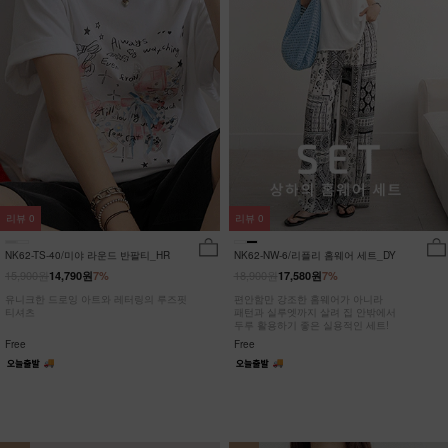
리뷰
0
리뷰
0
NK62-TS-40/미야 라운드 반팔티_HR
NK62-NW-6/리플리 홈웨어 세트_DY
15,900원
18,900원
14,790원
7%
17,580원
7%
유니크한 드로잉 아트와 레터링의 루즈핏
편안함만 강조한 홈웨어가 아니라
티셔츠
패턴과 실루엣까지 살려 집 안밖에서
두루 활용하기 좋은 실용적인 세트!
Free
Free