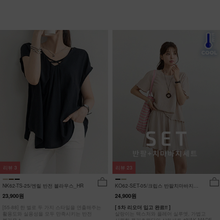
리뷰
3
리뷰
23
NK62-TS-25/엔릴 반전 블라우스_HR
KO62-SET-05/크립스 반팔치마바지세
트_HR
23,900원
24,900원
[55-88] 한 벌로 두 가지 스타일을 연출해주는
[ 5차 리오더 입고 완료!! ]
활용도와 실용성을 모두 만족시키는 반전
살랑이는 텍스처와 플레어 실루엣, 가볍고