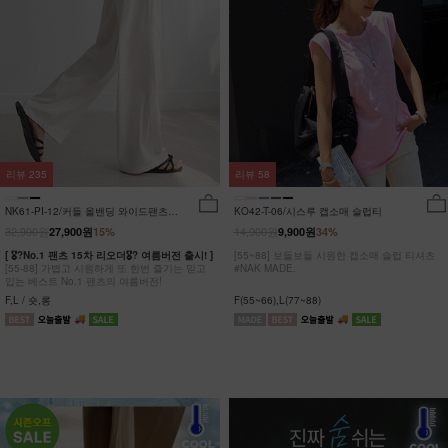
리뷰
235
리뷰
58
NK61-PI-12/커들 올밴딩 와이드팬츠
KO42-T-06/시스루 캡소매 슬럽티
_YN
32,900원
14,900원
27,900원
15%
9,900원
34%
[ 🎖?No.1 팬츠 15차 리오더🎖? 여름버전 출시! ]
[55~88] 보들보들 시원한 캡소매 슬럽 티셔츠
[55-88] 가볍고 시원하게 또 한번 즐기는 믿고
#NAK MADE.
입는 베스트 No.1 팬츠의 여름버전!
F,L / 숏,롱
F(55~66),L(77~88)