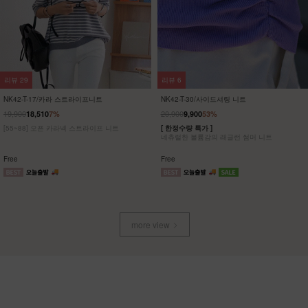
리뷰
3
리뷰
3
NK62-OS-12/타임트리 반팔 원피스
NK62-OS-10/카프리 민소매 원피스
_HR
_HR
16,900
23,900
하루 종일 편안하면서도 스타일도 놓치지 않은
[55-88] 은은하게 흐르는 드레이프가 여성스러
반팔 원피스
운 민소매 원피스
Free
Free
more view