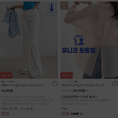
NEW
7%
리뷰
32
리뷰
15
DM62-P-19/폴드밴딩 리오셀 부츠컷팬
NK62-TS-32/일루민 뒤트임 셔츠_DY
츠_HR
21,900원
32,900원
20,370원
7%
[S-2XL] 리오셀 원단으로 답답한 없이
[ 답답한ZERO! 시스루 원단! ]
산뜻하게!원하는 사이즈,기장으로 원하는 핏
[55-99] 은은하게 반짝이는 고급링클원단!
연출 가능한 360 어디서 봐도 자연스럽고
자연스럽게 흐르는 핏!
균형잡힌 부츠컷 팬츠
S,M,L,XL,2XL / 숏,기본,롱
Free