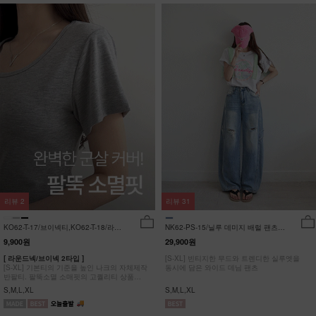
리뷰
2
리뷰
31
KO62-T-17/브이넥티,KO62-T-18/라운
NK62-PS-15/닐루 데미지 배럴 팬츠
드티_YN
_HR
9,900원
29,900원
[ 라운드넥/브이넥 2타입 ]
[S-XL] 빈티지한 무드와 트렌디한 실루엣을
[S-XL] 기본티의 기준을 높인 나크의 자체제작
동시에 담은 와이드 데님 팬츠
반팔티. 팔뚝소멸 소매핏의 고퀄리티 상품
#NAK MADE.
S,M,L,XL
S,M,L,XL