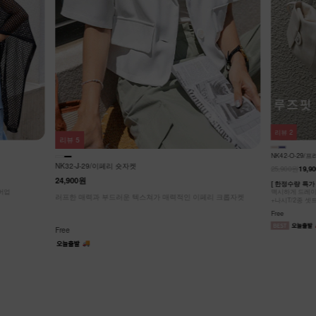
리뷰
2
리뷰
2
NK62-JS-2/
NK42-O-29/프리덤 가디건셋트
27,900원
25,900원
19,900원
23%
리 크롭자켓
캐주얼 노카라 
허리 절개선으로
[ 한정수량 특가 ]
가볍게 툭- 걸쳐
맥시하게 드레이프 되는 무드, 스타일리쉬한 롱 가디건/로브
Free
+나시T/2종 셋트
Free