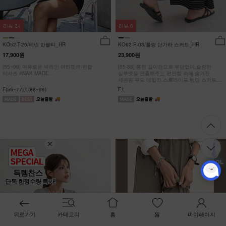
리뷰
21
리뷰
6
KO52-T-26/테린 반팔티_HR
KO62-P-03/롤링 단가라 스커트_HR
17,900원
23,900원
[55~99] 여유로운 넥라인 여리핏의 반팔
[55-88] 롱한 길이감으로 부담없이,슬림한
티셔츠 #NAK MADE.
실루엣을 연출해주는 편안함 속에 숨겨진
세련된 무드 데일리 스트라이프 밴딩 스커트
#NAK MADE.
F(55~77),L(88~99)
F,L
득템찬스
단독 한정수량 특가!
뒤로가기
카테고리
홈
찜
마이페이지