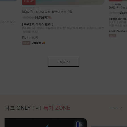
리뷰
100
DM52-P-32
DM62-P-10/르솜 리오셀 부츠컷팬츠_YN
27,900원
25,9
29,900원
27,810원
7%
[S~2XL] 숏
g에 주름까지 예쁜
여성스러움도 동
[ ❄️여름버전 베스트셀러의 슬림 부츠컷 버전 ❄️ ]
[S-2XL] 공기를 입은 듯 가볍고 뛰어난 신축성 원단에 슬림함을
S,M,L,XL,2XL
더한 부츠컷 팬츠!
S,M,L,XL,2XL / 숏,기본,롱
more
나크 ONLY 1+1
특가 ZONE
more