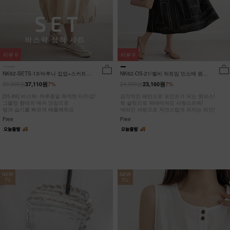
리뷰
0
리뷰
0
NK62-SETS-13/바루나 집업+스커트
NK62-OS-21/벨비 뒤트임 민소매 원피
세트_DY
스_DY
39,900원
24,900원
37,110원
7%
23,160원
7%
[55-88] 바스락- 하루종일 쾌적한 터치감!
감각적인 패턴으로 포인트가 되는 원피스!
그물망 형태의 메쉬 안감으로
뒷 슬릿으로 뒤태마저도 사랑스러워!
땀과 습기를 빠르게 배출해줘요
넥라인 셔링으로 자연스럽게 퍼지는 라인!
Free
Free
NEW
NEW
7%
7%