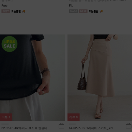
블라우스
시원한 플리츠원단의 상하세트 #NAK MADE.
Free
F,L
리뷰
1
리뷰
0
NK52-TE-46/루미나 섹시백 반팔티
KO62-P-06/크리지아 스커트_YN