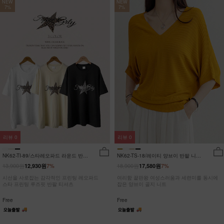
NEW
NEW
7%
7%
리뷰
0
리뷰
0
NK62-TI-89/스타레오파드 라운드 반팔
NK62-TS-18/레이티 양브이 반팔 니트
티_JY
_HR
13,900원
18,900원
12,930원
7%
17,580원
7%
시선을 사로잡는 감각적인 프린팅 레오파드
여리함 끝판왕 여성스러움과 세련미를 동시에
스타 프린팅 루즈핏 반팔 티셔츠
잡은 양브이 골지 니트
Free
Free