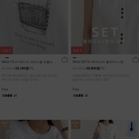
리뷰
0
리뷰
0
NK62-TS-21/에너지 크리스탈 반팔티
NK62-SETS-18/아스타 블라우스+팬츠
_JY
세트_HR
24,900원
42,900원
23,160원
7%
39,900원
7%
[55-99] 핸드메이드 캡보석&비딩 포인트
데일리룩부터 여행룩 까지,린넨 터치감의
루즈핏 라운드 반팔 티셔츠
블라우스+와이드팬츠 SET
Free
Free
NEW
NEW
7%
7%