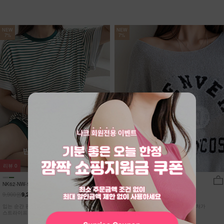
NEW
NEW
7%
7%
리뷰
0
리뷰
9
NK62-NW-11/유포니 반팔+반바지 홈웨
DM52-T-26/브랑코 쿨 니트
어_HR
9,900원
27,900원
9,210원
7%
25,950원
7%
입는 순간 편안함이 달라지는 캡내장
[55~110] 고슬고슬~ 소프트한 텍스처가
스트라이프 홈웨어 SET
돋보이는 쿨~한 루즈핏 니트