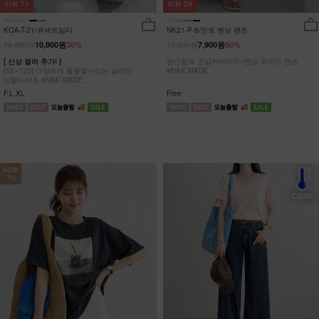
리뷰
29
리뷰
71
NK21-P-6/인트 밴딩 팬츠
KOA-T-21/유넥트임티
19,900원
16,900원
7,900원
60%
10,900원
36%
편안함과 군살커버까지~밴딩 와이드 팬츠
[ 신상 컬러 추가! ]
#NAK MADE.
[55~120] 다양하게 활용할수있는 슬라브
반팔티셔츠 #NAK MADE.
Free
F,L,XL
NEW
7%