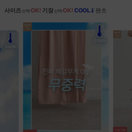
팬츠
사이즈
OK!
기장
OK!
COOL
선택
선택
NEW
7%
NEW
7%
리뷰
63