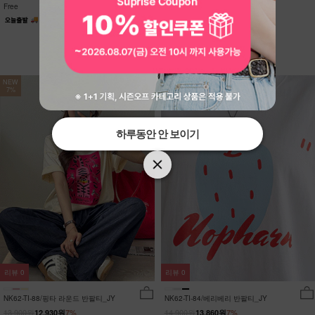
Free
Free
NEW
NEW
7%
7%
하루동안 안 보이기
하루동안 안 보이기
리뷰
0
리뷰
0
NK62-TI-88/핑타 라운드 반팔티_JY
NK62-TI-84/베리베리 반팔티_JY
13,900원
14,900원
12,930원
7%
13,860원
7%