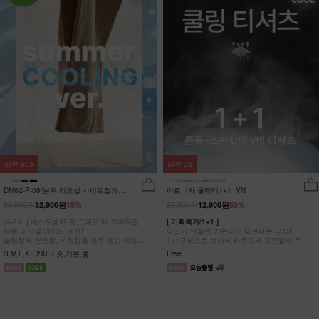
리뷰
605
리뷰
36
DM62-P-08/븐투 리오셀 사이드절개팬
아르니카 쿨링티1+1_YN
츠_YN
38,900원
25,800원
32,900원
15%
12,900원
50%
[S-2XL] 베스트셀러 핏 그대로 더 가벼워진
[ 기획특가/1+1 ]
여름 리오셀 와이드 팬츠!
나크가 만들면 기본티도 다르다는 공식!
슬림함과 편안함, 시원함을 모두 챙긴 여름
1+1구성으로 브이넥 라운드넥 고민없이 두장
완전정복 팬츠
다 챙겨가세요
S,M,L,XL,2XL / 숏,기본,롱
Free