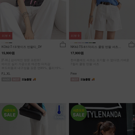
리뷰
4
리뷰
9
KO62-T-13/왓이즈 반팔티_DY
NK62-TS-61/마리스 쿨링 반팔 셔츠
_HR
15,900원
17,900원
[F-XL] 감각적인 영문 프린트!
한여름에도 셔츠는 포기할 수 없다면,가벼운
바이오 실키 가공으로 매끈한 터치감
7컬러 쿨링 반팔 셔츠
부드러움과 내구성을 갖춘 면85%, 폴리15%
#NAK MADE.
F,L,XL
Free