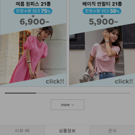
NKA52-AI-1/모던 라인 포인트 반지
_HJ
7,900
DM23-AC-10/클립 체인 팔찌
12,900
more
리뷰
46
상품정보
문의