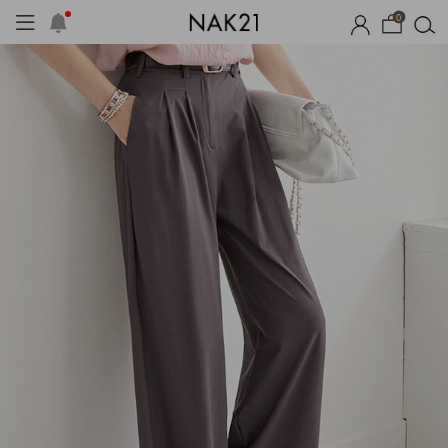
0
시즌오프
1+1 기획세트
자체제작