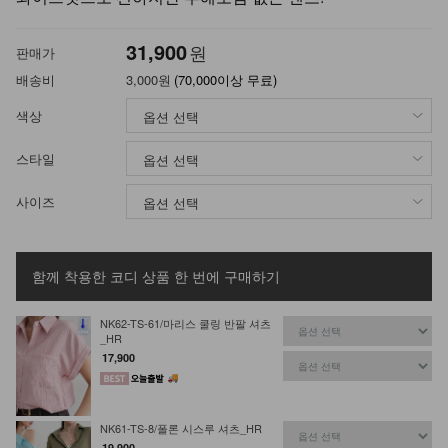
31,900
원
판매가
배송비
3,000원
(70,000이상 무료)
색상
스타일
사이즈
함께 착용한 코디 상품
한 번에 구매하기
NK62-TS-61/마리스 쿨링 반팔 셔츠
_HR
17,900
NK61-TS-8/폴론 시스루 셔츠_HR
19,900