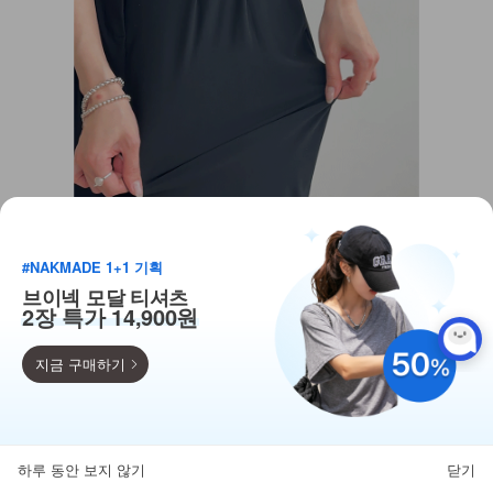
#NAKMADE 1+1 기획
브이넥 모달 티셔츠
2장 특가 14,900원
지금 구매하기
득템찬스
단독 한정수량 특가!
하루 동안 보지 않기
닫기
뒤로가기
카테고리
홈
찜
마이페이지