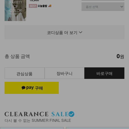
KOA-T-37/뉴레이어드 배색나시
13,900
코디상품 더 보기
0
DM62-BG-01/더블비 체인 소프트 백
총 상품 금액
원
34,900
장바구니
바로구매
관심상품
NK02-A-10/슬림브이 목걸이_DY
9,900
NKA53-A-1/글림 실버볼 팔찌_DY
다시 볼 수 없는 SUMMER FINAL SALE
13,900