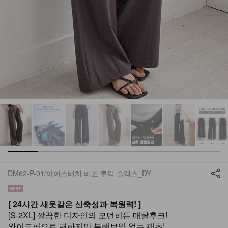
DM62-P-01/아이스터치 비죠 투턱 슬랙스_DY
[ 24시간 새옷같은 신축성과 복원력! ]
[S-2XL] 깔끔한 디자인의 모던히든 매탈후크!
와이드핏으로 편하지만 부해보임 없는 팬츠!