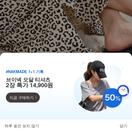
#NAKMADE 1+1 기획
브이넥 모달 티셔츠
2장 특가 14,900원
지금 구매하기
득템찬스
단독 한정수량 특가!
하루 동안 보지 않기
닫기
뒤로가기
카테고리
홈
찜
마이페이지