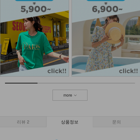
KOA-T-26/스퀘어 스판나시
13,900
9,900
29%
NKA-U-2/똥배보정 속바지
9,900
5,900
40%
KOA-T-15/심플끈나시
12,900
7,900
39%
more
DM41-T-35/아라비아 롱 패드 나시
+DM41-T-36/나오미
14,900
리뷰
2
상품정보
문의