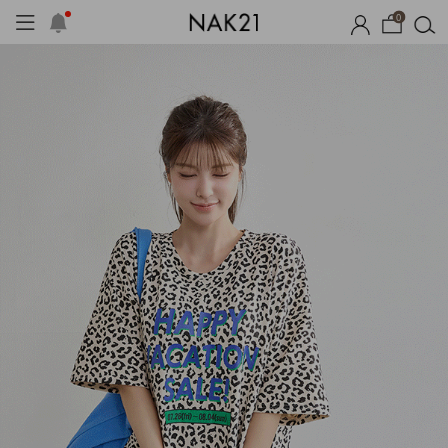
0
시즌오프
1+1 기획세트
자체제