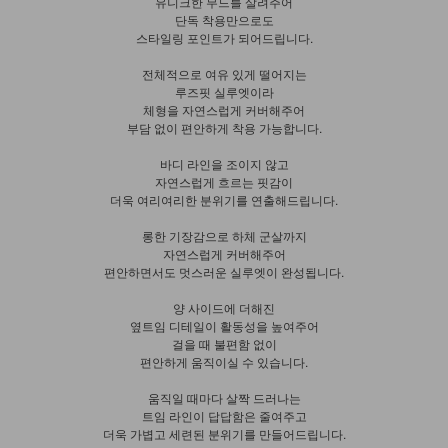
유니크한 무드를 살려주어
단독 착용만으로도
스타일링 포인트가 되어드립니다.
전체적으로 여유 있게 떨어지는
루즈핏 실루엣이라
체형을 자연스럽게 커버해주어
부담 없이 편안하게 착용 가능합니다.
바디 라인을 조이지 않고
자연스럽게 흐르는 핏감이
더욱 여리여리한 분위기를 연출해드립니다.
롱한 기장감으로 하체 군살까지
자연스럽게 커버해주어
편안하면서도 멋스러운 실루엣이 완성됩니다.
양 사이드에 더해진
옆트임 디테일이 활동성을 높여주어
걸을 때 불편함 없이
편안하게 움직이실 수 있습니다.
움직일 때마다 살짝 드러나는
트임 라인이 답답함은 줄여주고
더욱 가볍고 세련된 분위기를 만들어드립니다.