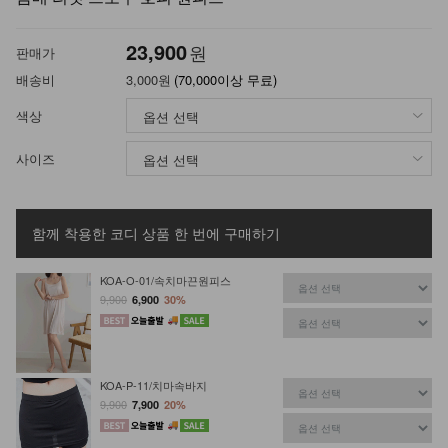
23,900
원
판매가
배송비
3,000원
(70,000이상 무료)
색상
사이즈
함께 착용한 코디 상품
한 번에 구매하기
KOA-O-01/속치마끈원피스
9,900
6,900
30%
KOA-P-11/치마속바지
9,900
7,900
20%