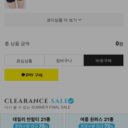
NK84-A-1/보정속옷
9,900
7,900
20%
코디상품 더 보기
0
나시 1+1+1
총 상품 금액
원
22,700
12,900
43%
장바구니
바로구매
관심상품
KOA-T-12/나시에이비
13,900
8,280
40%
NKA-T-7/기본이너 끈나시
다시 볼 수 없는 SUMMER FINAL SALE
7,900
5,900
25%