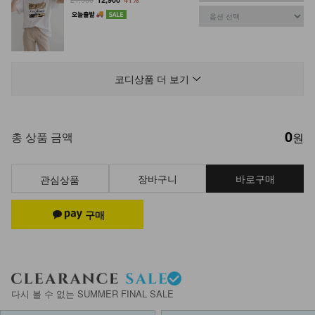
NK61-TS-9/젠틀윈 거즈 체크 셔츠
_HR
코디상품 더 보기
26,900
0
NK62-TS-14/조이풀 반팔+헤어밴드
총 상품 금액
원
세트_ HR
11,900
장바구니
바로구매
관심상품
DM61-J-04/배럴 소프트 가디건_DY
24,900
DM61-T-07/위너 볼륨 업 패드 나시
_HR
다시 볼 수 없는 SUMMER FINAL SALE
14,900