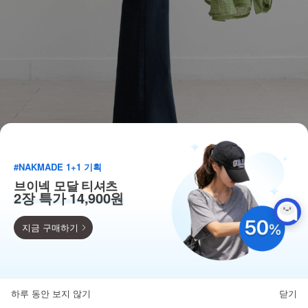
#NAKMADE 1+1 기획
브이넥 모달 티셔츠
2장 특가 14,900원
지금 구매하기
득템찬스
단독 한정수량 특가!
하루 동안 보지 않기
닫기
뒤로가기
카테고리
홈
찜
마이페이지