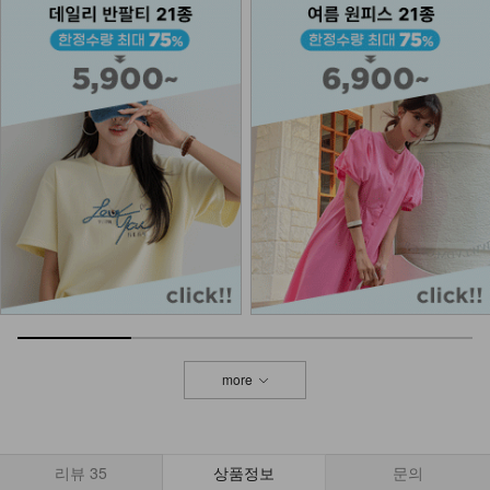
NK61-BS-3/니스 캔버스 에코백_YN
24,900
NKA52-AI-1/모던 라인 포인트 반지
_HJ
7,900
more
리뷰
35
상품정보
문의