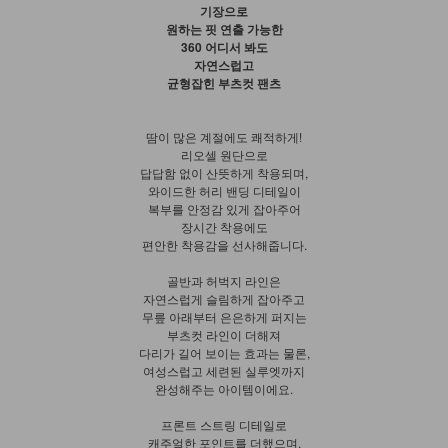
기장으로
원하는 핏 연출 가능한
360 어디서 봐도
자연스럽고
균형잡힌 부츠컷 팬츠
땀이 많은 계절에도 쾌적하게!
리오셀 원단으로
답답함 없이 산뜻하게 착용되며,
와이드한 허리 밴딩 디테일이
복부를 안정감 있게 잡아주어
장시간 착용에도
편안한 착용감을 선사해줍니다.
골반과 허벅지 라인은
자연스럽게 슬림하게 잡아주고
무릎 아래부터 은은하게 퍼지는
부츠컷 라인이 더해져
다리가 길어 보이는 효과는 물론,
여성스럽고 세련된 실루엣까지
완성해주는 아이템이에요.
프론트 스트링 디테일로
캐주얼한 포인트를 더했으며,