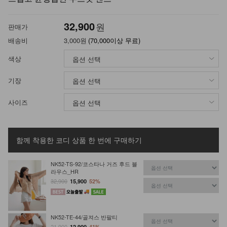
32,900
원
판매가
배송비
3,000원
(70,000이상 무료)
색상
기장
사이즈
함께 착용한 코디 상품
한 번에 구매하기
NK52-TS-92/코스타나 거즈 후드 블
라우스_HR
32,900
15,900
52%
NK52-TE-44/골져스 반팔티
21,900
12,900
41%