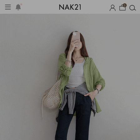
0
옷
장마템 기획전
오늘출발
시즌오프
1+1 기획