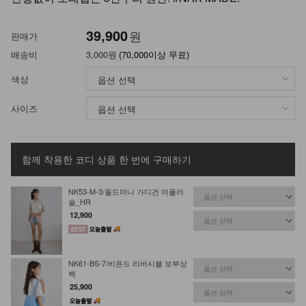
39,900
원
판매가
배송비
3,000원
(70,000이상 무료)
색상
사이즈
함께 착용한 코디 상품
한 번에 구매하기
NK53-M-3/올드머니 가디건 머플러
숄_HR
12,900
NK61-BS-7/비욘드 리버시블 보부상
백
25,900