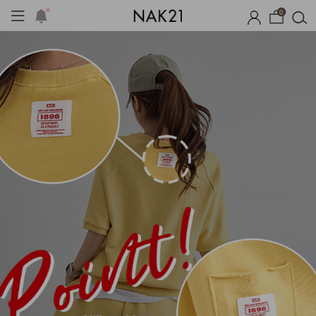
0
시즌오프
1+1 기획세트
자체제작
여름 