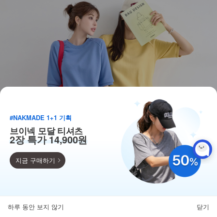
#NAKMADE 1+1 기획
브이넥 모달 티셔츠
2장 특가 14,900원
지금 구매하기
득템찬스
단독 한정수량 특가!
하루 동안 보지 않기
닫기
뒤로가기
카테고리
홈
찜
마이페이지