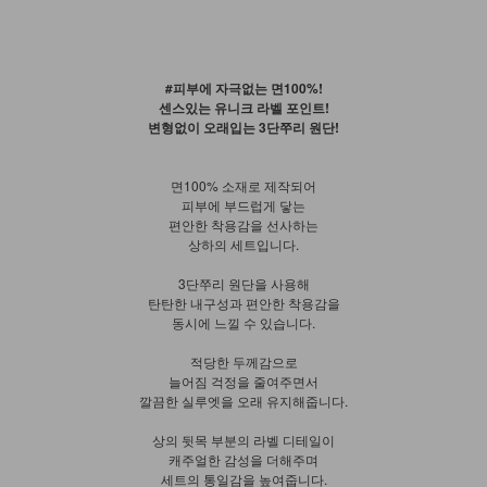
#피부에 자극없는 면100%!
센스있는 유니크 라벨 포인트!
변형없이 오래입는 3단쭈리 원단!
면100% 소재로 제작되어
피부에 부드럽게 닿는
편안한 착용감을 선사하는
상하의 세트입니다.
3단쭈리 원단을 사용해
탄탄한 내구성과 편안한 착용감을
동시에 느낄 수 있습니다.
적당한 두께감으로
늘어짐 걱정을 줄여주면서
깔끔한 실루엣을 오래 유지해줍니다.
상의 뒷목 부분의 라벨 디테일이
캐주얼한 감성을 더해주며
세트의 통일감을 높여줍니다.