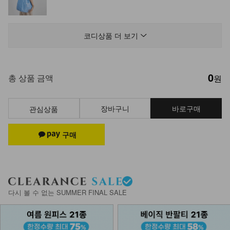
DM61-C-03/배색 오버스튜디오 캡모
자_DY
코디상품 더 보기
22,900
0
NK61-BS-2/메일 캔버스 에코백
총 상품 금액
원
19,900
장바구니
바로구매
관심상품
KOA-P-10/밴딩 레이어드치마
8,900
5,900
34%
NKA-S-33/홀릭 데일 덧신
다시 볼 수 없는 SUMMER FINAL SALE
2,500
1,900
24%