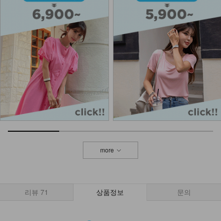
KOA-P-12/레이어드트임치마
7,900
4,900
38%
NKA52-AI-1/모던 라인 포인트 반지
_HJ
7,900
DM23-AC-10/클립 체인 팔찌
12,900
more
NKA-S-43/데이바이 골지 양말
1,400
리뷰
71
상품정보
문의