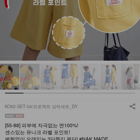
KO62-SET-04/프로젝트 상하세트_DY
[55-88] 피부에 자극없는 면100%!
센스있는 유니크 라벨 포인트!
변형없이 오래입는 3단쭈리 원단! #NAK MADE.