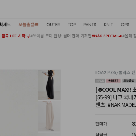
기획세트
오늘출발🚚
OUTER
TOP
PANTS
KNIT
OPS
집콕 LIFE 시작!🌙
#🌴여름 코디 완성! 썸머 잡화 기획전
#NAK SPECIAL🌊
#올해 
KO62-P-05/쿨맥스 
[ ❄️COOL MAX!!
[55-99] 나크 
팬츠! #NAK MADE.
3
판매가
적립금
1