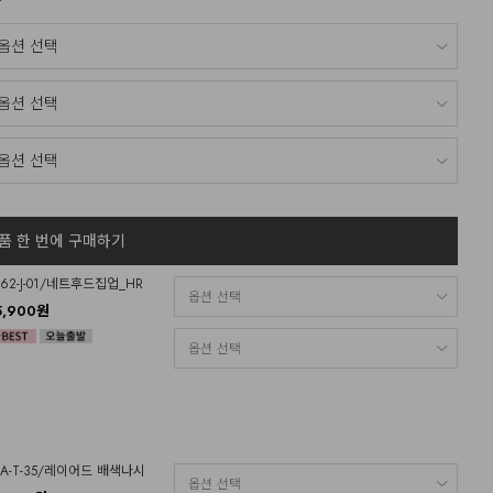
품 한 번에 구매하기
O62-J-01/네트후드집업_HR
5,900원
OA-T-35/레이어드 배색나시