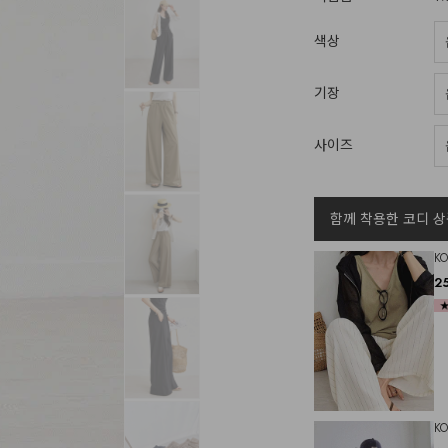
색상
기장
사이즈
함께 착용한 코디 상
K
2
K