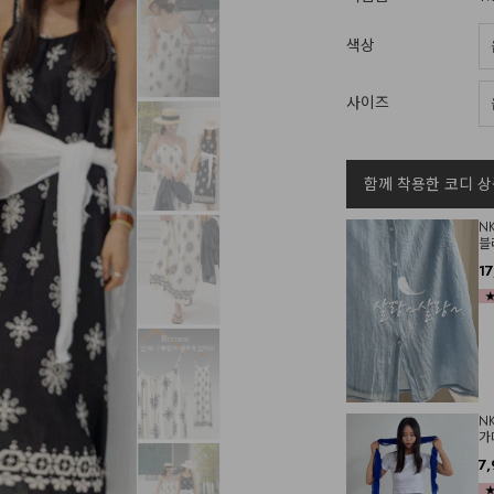
색상
사이즈
함께 착용한 코디 상
N
블
1
N
가
7