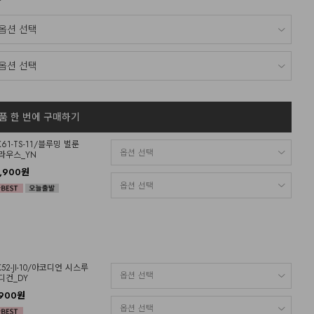
품 한 번에 구매하기
K61-TS-11/블루밍 벌룬
라우스_YN
7,900원
K52-JI-10/아코디언 시스루
디건_DY
,900원