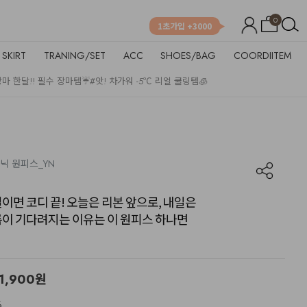
0
1초가입 +3000
SKIRT
TRANING/SET
ACC
SHOES/BAG
COORDIITEM
장마 한달!! 필수 장마템☔
#앗! 차가워 -5℃ 리얼 쿨링템🧊
스닉 원피스_YN
이면 코디 끝! 오늘은 리본 앞으로, 내일은
름이 기다려지는 이유는 이 원피스 하나면
1,900
원
%