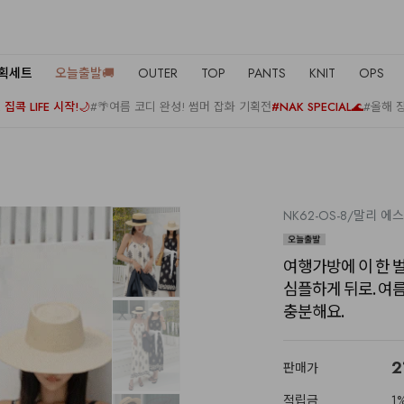
기획세트
오늘출발🚚
OUTER
TOP
PANTS
KNIT
OPS
집콕 LIFE 시작!🌙
#🌴여름 코디 완성! 썸머 잡화 기획전
#NAK SPECIAL🌊
#올해 
NK62-OS-8/말리 에
여행가방에 이 한 벌
심플하게 뒤로. 여
충분해요.
2
판매가
적립금
1