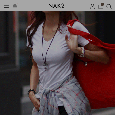
0
시즌오프
1+1 기획세트
자체제