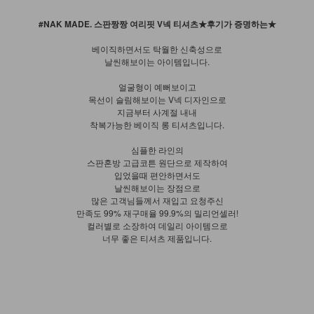
#NAK MADE. 스판짱짱 여리핏 V넥 티셔츠★후기가 증명하는★
베이직하면서도 탁월한 신축성으로
날씬해보이는 아이템입니다.
얼굴형이 예뻐보이고
목선이 슬림해보이는 V넥 디자인으로
지금부터 사계절 내내
착복가능한 베이직 롱 티셔츠입니다.
심플한 라인의
스판혼방 고급코튼 원단으로 제작하여
입었을때 편안하면서도
날씬해보이는 장점으로
많은 고객님들께서 재입고 요청주신
만족도 99% 재구매율 99.9%의 밀리언셀러!
컬러별로 소장하여 데일리 아이템으로
너무 좋은 티셔츠 제품입니다.