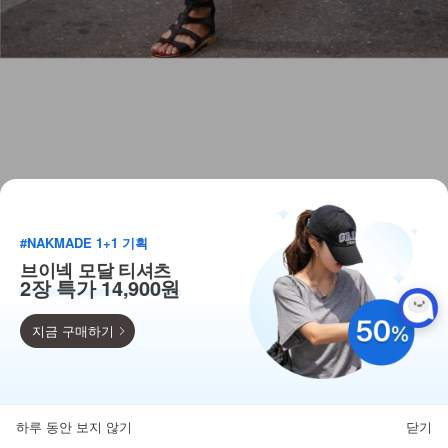
#NAKMADE 1+1 기획
브이넥 모달 티셔츠
2장 특가 14,900원
지금 구매하기
득템찬스
단독 한정수량 특가!
하루 동안 보지 않기
닫기
뒤로가기
카테고리
홈
찜
마이페이지