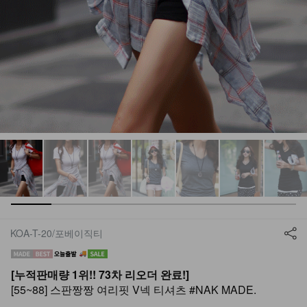
KOA-T-20/포베이직티
[누적판매량 1위!! 73차 리오더 완료!]
[55~88] 스판짱짱 여리핏 V넥 티셔츠 #NAK MADE.