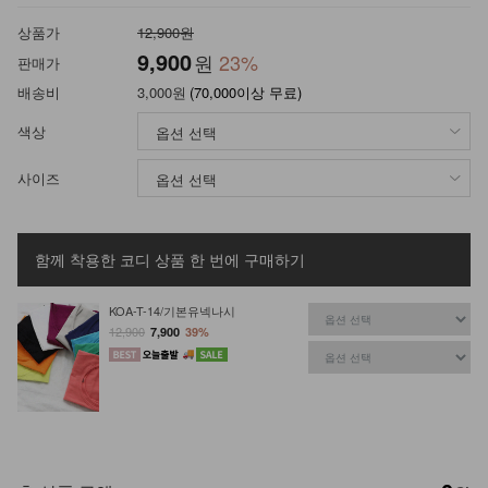
상품가
12,900원
9,900
원
23
%
판매가
배송비
3,000원
(70,000이상 무료)
색상
사이즈
함께 착용한 코디 상품
한 번에 구매하기
KOA-T-14/기본유넥나시
12,900
7,900
39%