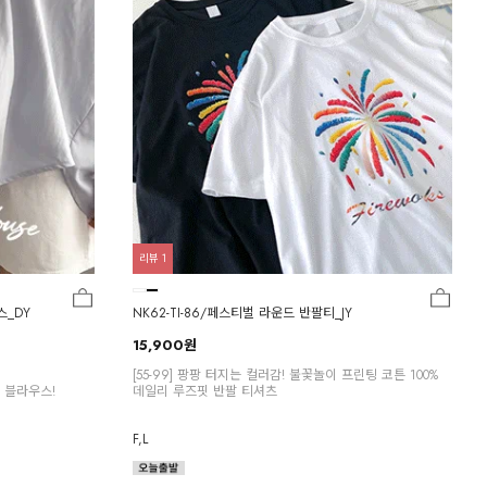
리뷰
1
스_DY
NK62-TI-86/페스티벌 라운드 반팔티_JY
15,900원
[55-99] 팡팡 터지는 컬러감! 불꽃놀이 프린팅 코튼 100%
 블라우스!
데일리 루즈핏 반팔 티셔츠
F,L