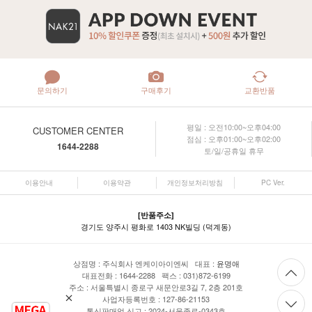
문의하기
구매후기
교환반품
평일 : 오전10:00~오후04:00
CUSTOMER CENTER
점심 : 오후01:00~오후02:00
1644-2288
토/일/공휴일 휴무
이용안내
이용약관
개인정보처리방침
PC Ver.
[반품주소]
경기도 양주시 평화로 1403 NK빌딩 (덕계동)
상점명 : 주식회사 엔케이아이엔씨 대표 :
윤명애
대표전화 : 1644-2288 팩스 : 031)872-6199
주소 : 서울특별시 종로구 새문안로3길 7, 2층 201호
사업자등록번호 : 127-86-21153
통신판매업 신고 : 2024-서울종로-0343호