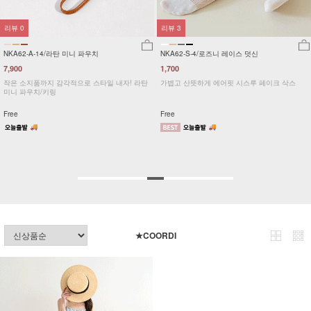
리뷰
0
리뷰
3
NKA62-A-14/라탄 미니 파우치
NKA62-S-4/로즈니 레이스 덧신
7,900
1,700
작은 소지품까지 감각적으로 스타일 내자! 라탄
가볍고 산뜻하게 에어핏 시스루 페이크 삭스
미니 파우치/키링
Free
Free
★COORDI