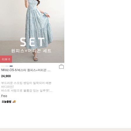
리뷰
0
NK62-OS-5/베스타 원피스+머리끈 세
트_DY
24,900
부드러운 스모킹 밴딩이 밀착되어 예쁜
바디라인!
바스트 셔링으로 볼륨감 있는 실루엣!
체형에 맞게 스트랩 조절 가능!
Free