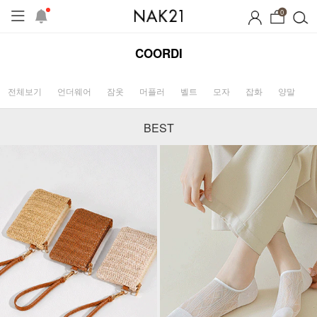
0
COORDI
전체보기
언더웨어
잠옷
머플러
벨트
모자
잡화
양말
BEST
시즌오프
1+1 기획세트
자체제작
여름 