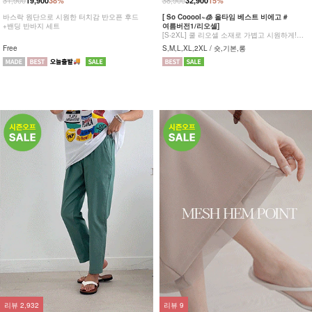
31,900
38,900
19,900
38%
32,900
15%
바스락 원단으로 시원한 터치감 반오픈 후드
[ So Cooool~🧊 올타임 베스트 비에고 #
+밴딩 반바지 세트
여름버전1/리오셀]
[S-2XL] 쿨 리오셀 소재로 가볍고 시원하게!
사이드 절개 쿨링 데님팬츠
Free
S,M,L,XL,2XL / 숏,기본,롱
리뷰
2,932
리뷰
9