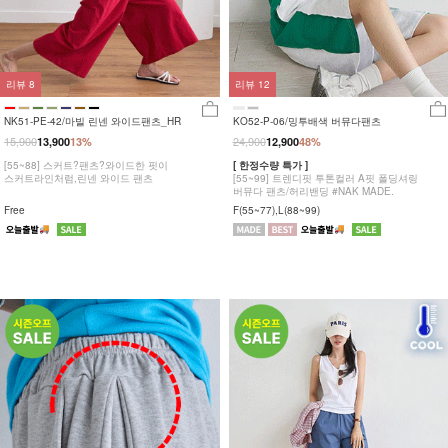
리뷰
8
리뷰
12
NK51-PE-42/마빌 린넨 와이드팬츠_HR
KO52-P-06/밍투배색 버뮤다팬츠
15,900
24,900
13,900
13%
12,900
48%
[55~88] 스커트?팬츠?와이드한 핏이
[ 한정수량 특가 ]
스커트라인처럼,린넨 와이드 팬츠
[55~99] 트렌디핏 투톤컬러 A핏 폴딩셔링
버뮤다 팬츠/허리밴딩 #NAK MADE.
Free
F(55~77),L(88~99)