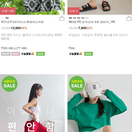
리뷰
108
리뷰
0
KO12-P-03/아이스후레아스커트
NK52-PE-2/아오바 5부 반바지_HR
24,900
16,900
13,900
44%
7,900
53%
[55~88] 아이스 플레어 스커트/허리밴딩 #NAK
부담없는 기장감의 쫀쫀한 컬러풀 5부 반바지
MADE.
F(55~66),L(77~88)
Free