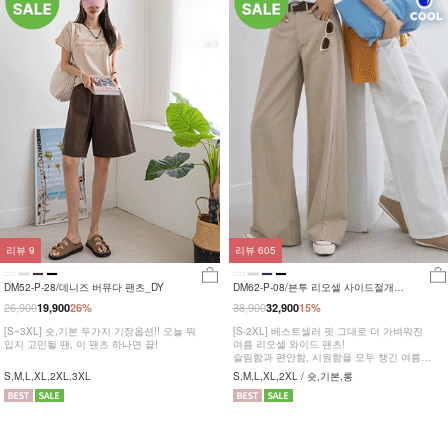
리뷰
9
리뷰
605
DM52-P-28/데니즈 버뮤다 팬츠_DY
DM62-P-08/븐투 리오셀 사이드절개팬
츠_YN
26,900
38,900
19,900
26%
32,900
15%
[S~3XL] 숏,기본 두가지 기장옵션!! 오늘 뭐
[S-2XL] 베스트셀러 핏 그대로 더 가벼워진
입지 고민될 땐, 이 팬츠 하나면 끝!
여름 리오셀 와이드 팬츠!
슬림함과 편안함, 시원함을 모두 챙긴 여름
완전정복 팬츠
S,M,L,XL,2XL,3XL
S,M,L,XL,2XL / 숏,기본,롱