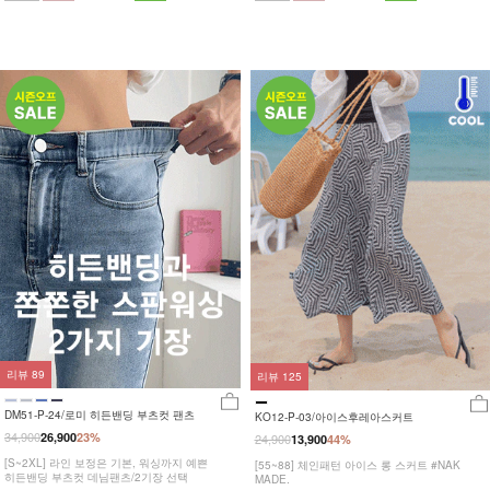
리뷰
89
리뷰
125
DM51-P-24/로미 히든밴딩 부츠컷 팬츠
KO12-P-03/아이스후레아스커트
34,900
26,900
23%
24,900
13,900
44%
[S~2XL] 라인 보정은 기본, 워싱까지 예쁜
[55~88] 체인패턴 아이스 롱 스커트 #NAK
히든밴딩 부츠컷 데님팬츠/2기장 선택
MADE.