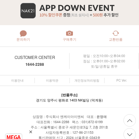
문의하기
구매후기
교환반품
평일 : 오전10:00~오후04:00
CUSTOMER CENTER
점심 : 오후01:00~오후02:00
1644-2288
토/일/공휴일 휴무
이용안내
이용약관
개인정보처리방침
PC Ver.
[반품주소]
경기도 양주시 평화로 1403 NK빌딩 (덕계동)
상점명 : 주식회사 엔케이아이엔씨 대표 :
윤명애
대표전화 : 1644-2288 팩스 : 031)872-6199
주소 : 서울특별시 종로구 새문안로3길 7, 2층 201호
사업자등록번호 : 127-86-21153
통신판매업 신고 : 2024-서울종로-0343호