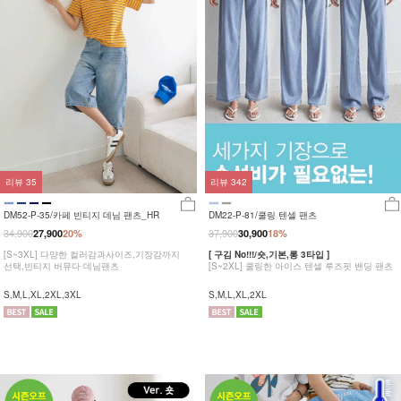
리뷰
35
리뷰
342
DM52-P-35/카페 빈티지 데님 팬츠_HR
DM22-P-81/쿨링 텐셀 팬츠
34,900
37,900
27,900
20%
30,900
18%
[S~3XL] 다양한 컬러감과사이즈,기장감까지
[ 구김 No!!!/숏,기본,롱 3타입 ]
선택,빈티지 버뮤다 데님팬츠
[S~2XL] 쿨링한 아이스 텐셀 루즈핏 밴딩 팬츠
S,M,L,XL,2XL,3XL
S,M,L,XL,2XL