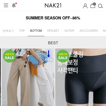
0
SUMMER SEASON OFF~86%
전체보기
TOP
BOTTOM
OPS/SET
OUTER
ACC/COORDI
N
BEST
프
1+1 기획세트
자체제작
여름 잠옷
장마템 기획