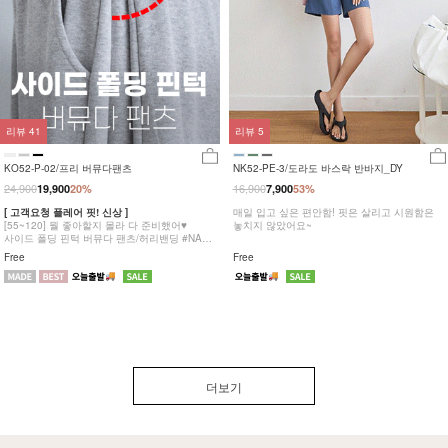
리뷰
41
리뷰
5
KO52-P-02/프리 버뮤다팬츠
NK52-PE-3/도라도 바스락 반바지_DY
24,900
16,900
19,900
20%
7,900
53%
[ 고객요청 플레어 핏! 신상 ]
매일 입고 싶은 편안함! 핏은 살리고 시원함은
[55~120] 뭘 좋아할지 몰라 다 준비했어♥
놓치지 않았어요~
사이드 폴딩 핀턱 버뮤다 팬츠/허리밴딩 #NAK
MADE.
Free
Free
더보기