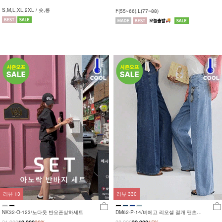
S,M,L,XL,2XL / 숏,롱
F(55~66),L(77~88)
리뷰
13
리뷰
330
NK32-O-123/노다웃 반오픈상하세트
DM62-P-14/비에고 리오셀 절개 팬츠
_HR