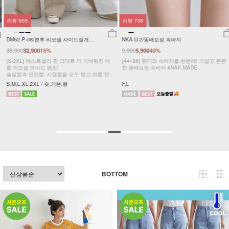
리뷰
605
리뷰
738
DM62-P-08/븐투 리오셀 사이드절개팬
NKA-U-2/똥배보정 속바지
츠_YN
38,900
9,900
32,900
15%
5,900
40%
[S-2XL] 베스트셀러 핏 그대로 더 가벼워진 여
[44~88] 팬티와 속바지를 한번에! 가볍고 쫀쫀
름 리오셀 와이드 팬츠!
한 똥배보정 속바지 #NAK MADE.
슬림함과 편안함, 시원함을 모두 챙긴 여름 완전
정복 팬츠
S,M,L,XL,2XL / 숏,기본,롱
F,L
BOTTOM