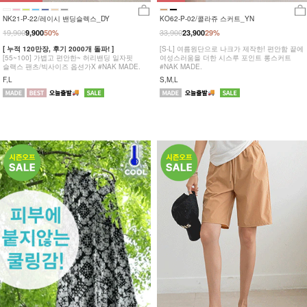
NK21-P-22/레이시 밴딩슬렉스_DY
KO62-P-02/콜라쥬 스커트_YN
19,900
33,900
9,900
50%
23,900
29%
[ 누적 120만장, 후기 2000개 돌파! ]
[S-L] 여름원단으로 나크가 제작한! 편안함 끝에
[55~100] 가볍고 편안한~ 허리밴딩 일자핏
여성스러움을 더한 시스루 포인트 롱스커트
슬랙스 팬츠/빅사이즈 옵션가X #NAK MADE.
#NAK MADE.
F,L
S,M,L