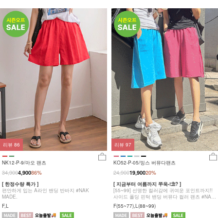
리뷰
86
리뷰
97
NK12-P-9/마오 팬츠
KO52-P-05/밍스 버뮤다팬츠
34,900
24,900
4,900
86%
19,900
20%
[ 한정수량 특가 ]
[ 지금부터 여름까지 쭈욱-!⛱? ]
편안하게 입는 A라인 밴딩 반바지 #NAK
[55~99] 선명한 컬러감에 귀여운 포인트까지!!
MADE.
사이드 폴딩 핀턱 밴딩 버뮤다 컬러 팬츠 #NAK
MADE.
F,L
F(55~77),L(88~99)