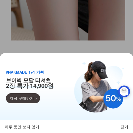
#NAKMADE 1+1 기획
브이넥 모달 티셔츠
2장 특가 14,900원
지금 구매하기
득템찬스
단독 한정수량 특가!
하루 동안 보지 않기
닫기
뒤로가기
카테고리
홈
찜
마이페이지