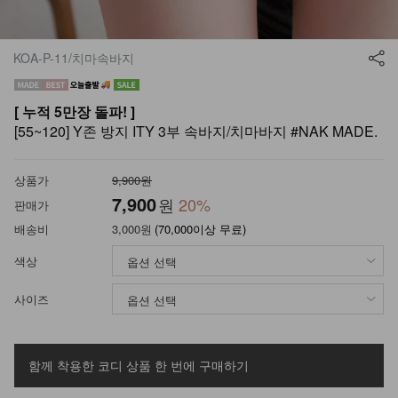
KOA-P-11/치마속바지
[ 누적 5만장 돌파! ]
[55~120] Y존 방지 ITY 3부 속바지/치마바지 #NAK MADE.
상품가
9,900원
7,900
원
20
%
판매가
배송비
3,000원
(70,000이상 무료)
색상
사이즈
함께 착용한 코디 상품
한 번에 구매하기