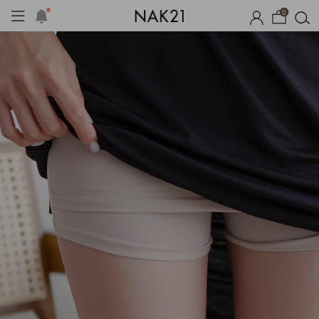
0
옷
장마템 기획전
오늘출발
시즌오프
1+1 기획