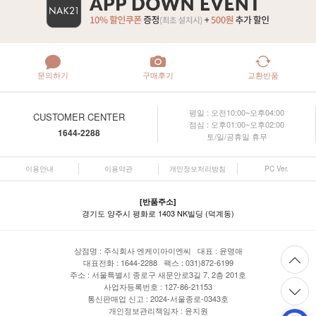
문의하기
구매후기
교환반품
평일 : 오전10:00~오후04:00
CUSTOMER CENTER
점심 : 오후01:00~오후02:00
1644-2288
토/일/공휴일 휴무
이용안내
이용약관
개인정보처리방침
PC Ver.
[반품주소]
경기도 양주시 평화로 1403 NK빌딩 (덕계동)
상점명 : 주식회사 엔케이아이엔씨 대표 :
윤명애
대표전화 : 1644-2288 팩스 : 031)872-6199
주소 : 서울특별시 종로구 새문안로3길 7, 2층 201호
사업자등록번호 : 127-86-21153
통신판매업 신고 : 2024-서울종로-0343호
개인정보관리책임자 : 윤지원