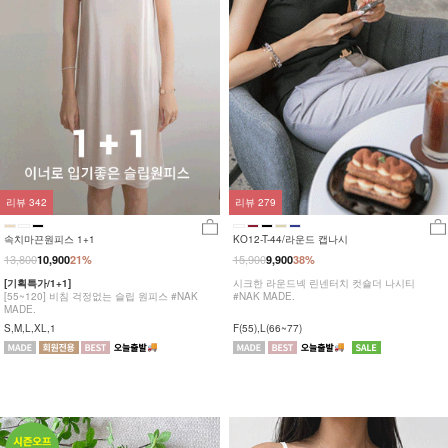
리뷰
342
리뷰
279
속치마끈원피스 1+1
KO12-T-44/라운드 캡나시
13,800
15,900
10,900
21%
9,900
38%
[기획특가/1+1]
시크한 라운드넥 린넨터치 컷숄더 나시티
[55~120] 비침 걱정없는 슬립 원피스 #NAK
#NAK MADE.
MADE.
S,M,L,XL,1
F(55),L(66~77)