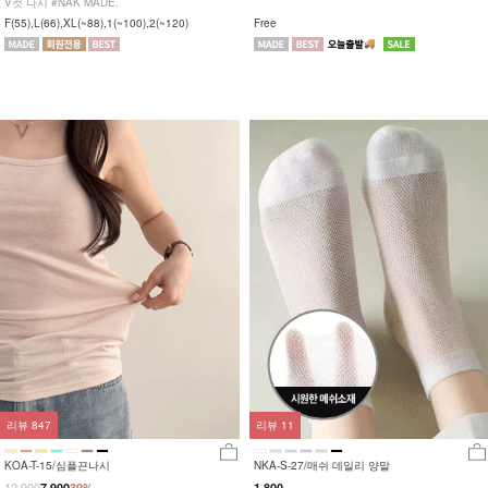
V컷 나시 #NAK MADE.
F(55),L(66),XL(~88),1(~100),2(~120)
Free
리뷰
847
리뷰
11
KOA-T-15/심플끈나시
NKA-S-27/매쉬 데일리 양말
12,900
7,900
39%
1,800