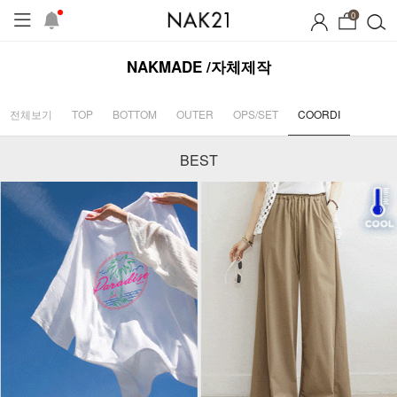
0
NAKMADE /자체제작
전체보기
TOP
BOTTOM
OUTER
OPS/SET
COORDI
BEST
프
1+1 기획세트
자체제작
여름 잠옷
장마템 기획