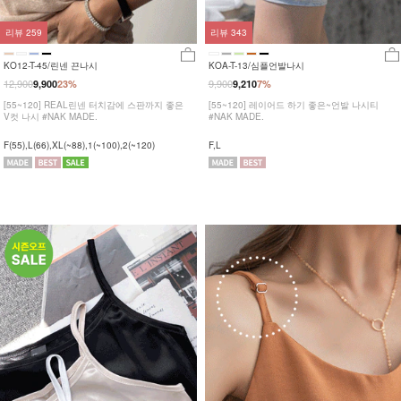
리뷰
259
리뷰
343
KO12-T-45/린넨 끈나시
KOA-T-13/심플언발나시
12,900
9,900
9,900
23%
9,210
7%
[55~120] REAL린넨 터치감에 스판까지 좋은
[55~120] 레이어드 하기 좋은~언발 나시티
V컷 나시 #NAK MADE.
#NAK MADE.
F(55),L(66),XL(~88),1(~100),2(~120)
F,L