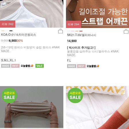
리뷰
342
리뷰
294
KOA-O-01/속치마끈원피스
NK21-T-39/앨리쉬나시
9,900
6,900
30%
14,900
[55~120] 원피스 비침방지 슬립 원피스 #NAK
[ 빅사이즈 추가입고! ]
MADE.
볼륨감을 살려주는 나시/블라우스 #NAK
MADE.
S,M,L,XL,1
F,L