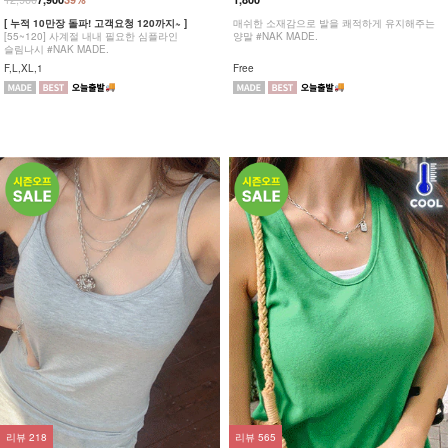
[ 누적 10만장 돌파! 고객요청 120까지~ ]
매쉬한 소재감으로 발을 쾌적하게 유지해주는
[55~120] 사계절 내내 필요한 심플라인
양말 #NAK MADE.
슬림나시 #NAK MADE.
F,L,XL,1
Free
리뷰
218
리뷰
565