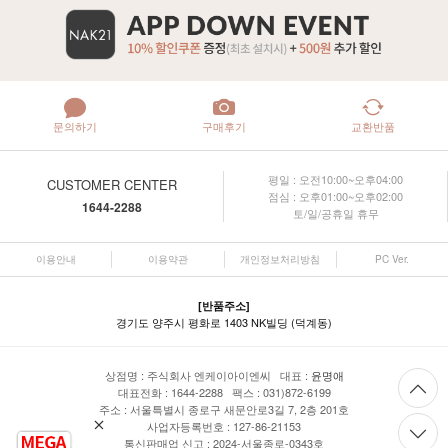
문의하기
구매후기
교환반품
평일 : 오전10:00~오후04:00
CUSTOMER CENTER
점심 : 오후01:00~오후02:00
1644-2288
토/일/공휴일 휴무
이용안내
이용약관
개인정보처리방침
PC Ver.
[반품주소]
경기도 양주시 평화로 1403 NK빌딩 (덕계동)
상점명 : 주식회사 엔케이아이엔씨 대표 :
윤명애
대표전화 : 1644-2288 팩스 : 031)872-6199
주소 : 서울특별시 종로구 새문안로3길 7, 2층 201호
사업자등록번호 : 127-86-21153
통신판매업 신고 : 2024-서울종로-0343호