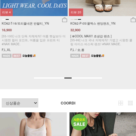
리뷰
4
리뷰
20
KO62-T-16/트리플네온 반팔티_YN
KO62-P-05/쿨맥스 밴딩팬츠_YN
16,900
32,900
[55-100] 나크 단독 자체제작! 여름 햇살보다 더
[ ❄️COOL MAX!! 초냉감 팬츠 ]
시원한 컬러 포인트, 여름을 입은 프린트 티
[55-99] 나크 국내 자체제작! 가볍고 시원한 쿨
#NAK MADE.
링 아이스 바스락 팬츠! #NAK MADE.
F,L,XL
F,L / 숏,롱
COORDI