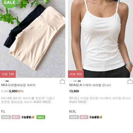
리뷰
738
리뷰
200
NKA-U-2/똥배보정 속바지
NKA62-A-1/에어 브라캡 끈나시
9,900
5,900
40%
13,900
[44~88] 팬티와 속바지를 한번에! 가볍고
[M~XL] 사계절 편안한 이너웨어 브라캡 끈나시
쫀쫀한 똥배보정 속바지 #NAK MADE.
#NAK MADE.
F,L
M,XL