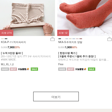
리뷰
274
리뷰
12
KOA-P-11/치마속바지
NKA-S-5/위지트 양말
9,900
5,900
7,900
20%
1,900
68%
[ 누적 5만장 돌파! ]
[ 한정수량 특가 ]
[55~120] Y존 방지 ITY 3부 속바지/치마바지
[ 5켤레 주문시 1켤레 추가 증정! ]
#NAK MADE.
탄탄하고 부드러운 터치감의 데일리 컬러플
양말 #NAK MADE.
M,L,XL,1,2
Free
더보기