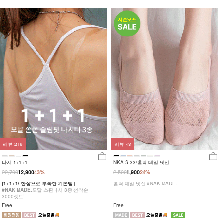
리뷰
219
리뷰
43
나시 1+1+1
NKA-S-33/홀릭 데일 덧신
22,700
2,500
12,900
43%
1,900
24%
[1+1+1/ 한장으로 부족한 기본템 ]
홀릭 데일 덧신 #NAK MADE.
#NAK MADE.
모달 스판나시 3종 선착순
3000셋트!
Free
Free