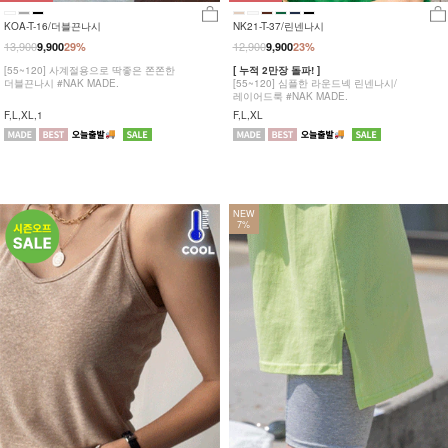
KOA-T-16/더블끈나시
NK21-T-37/린넨나시
13,900
12,900
9,900
29%
9,900
23%
[55~120] 사계절용으로 딱좋은 쫀쫀한
[ 누적 2만장 돌파! ]
더블끈나시 #NAK MADE.
[55~120] 심플한 라운드넥 린넨나시/
레이어드룩 #NAK MADE.
F,L,XL,1
F,L,XL
NEW
7%