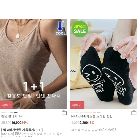
리뷰
3
리뷰
70
린넨 끈나시 1+1
NKA-S-24/파스텔 스마일 양말
25,800
4,000
16,900
34%
2,200
45%
[ 딱 3일간만⏰ 기획특가/1+1 ]
파스텔 스마일 양말 #NAK MADE.
[55~120] REAL린넨 터치감에 스판까지 좋은