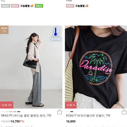
F,L
Free
NEW
7%
리뷰
43
리뷰
4
NK62-PI-16/디슬 쿨링 올밴딩 팬츠_YN
KO62-T-16/트리플네온 반팔티_YN
15,900
14,790
7%
16,900