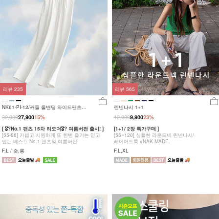
리뷰
235
리뷰
565
NK61-PI-12/커들 올밴딩 와이드팬츠
린넨나시 1+1
_YN
32,900
12,900
27,900
15%
9,900
23%
[ 🎖?No.1 팬츠 15차 리오더🎖? 여름버전 출시! ]
[1+1/ 2장 특가구매 ]
[55-88] 가볍고 시원하게 또 한번 즐기는 믿고
[55~120] 심플한 라운드넥 린넨나시/
입는 베스트 No.1 팬츠의 여름버전!
레이어드룩 #NAK MADE.
F,L / 숏,롱
F,L,XL