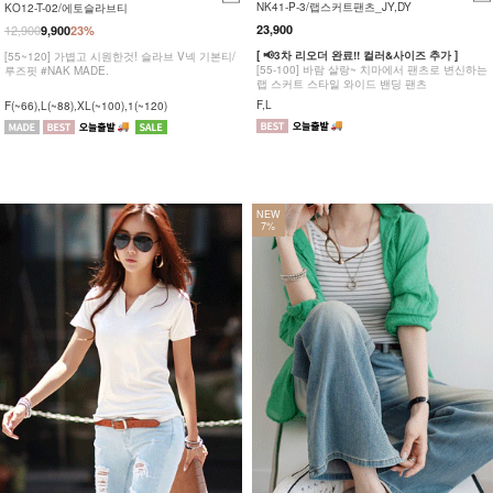
NK41-P-3/랩스커트팬츠_JY,DY
KO12-T-02/에토슬라브티
12,900
23,900
9,900
23%
[ 📢3차 리오더 완료!! 컬러&사이즈 추가 ]
[55~120] 가볍고 시원한것! 슬라브 V넥 기본티/
[55-100] 바람 살랑~ 치마에서 팬츠로 변신하는
루즈핏 #NAK MADE.
랩 스커트 스타일 와이드 밴딩 팬츠
F,L
F(~66),L(~88),XL(~100),1(~120)
NEW
7%