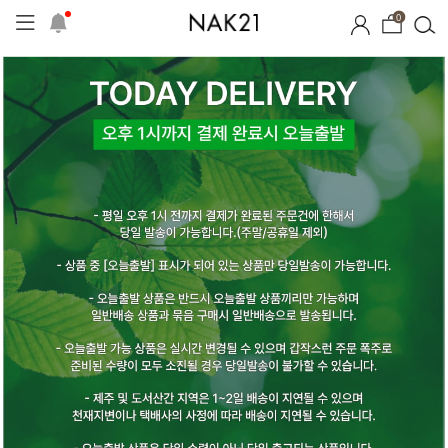
0
프
1+1 기획세트
자체제작
여름 잠옷
장마템 기획