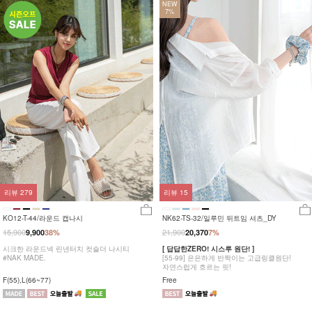
NEW
7%
리뷰
279
리뷰
15
KO12-T-44/라운드 캡나시
NK62-TS-32/일루민 뒤트임 셔츠_DY
15,900
21,900
9,900
38%
20,370
7%
시크한 라운드넥 린넨터치 컷숄더 나시티
[ 답답한ZERO! 시스루 원단! ]
#NAK MADE.
[55-99] 은은하게 반짝이는 고급링클원단!
자연스럽게 흐르는 핏!
F(55),L(66~77)
Free