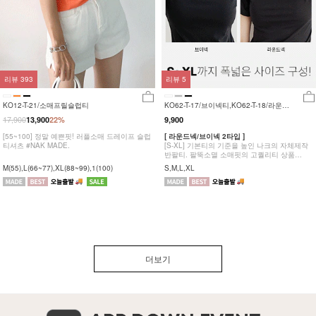
리뷰
393
리뷰
5
KO12-T-21/소매프릴슬럽티
KO62-T-17/브이넥티,KO62-T-18/라운
드티_YN
17,900
13,900
22%
9,900
[55~100] 정말 예쁜핏! 러플소매 드레이프 슬럽
[ 라운드넥/브이넥 2타입 ]
티셔츠 #NAK MADE.
[S-XL] 기본티의 기준을 높인 나크의 자체제작
반팔티. 팔뚝소멸 소매핏의 고퀄리티 상품
#NAK MADE.
M(55),L(66~77),XL(88~99),1(100)
S,M,L,XL
더보기