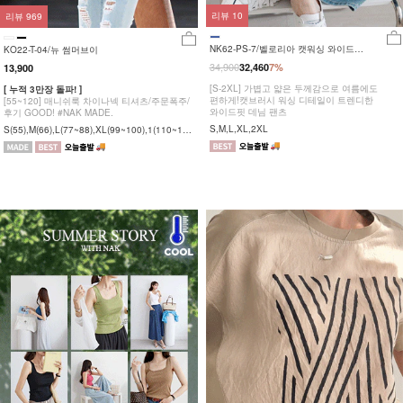
리뷰
10
리뷰
969
NK62-PS-7/벨로리아 캣워싱 와이드팬
KO22-T-04/뉴 썸머브이
츠_HR
34,900
32,460
7%
13,900
[S-2XL] 가볍고 얇은 두께감으로 여름에도
[ 누적 3만장 돌파! ]
편하게!캣브러시 워싱 디테일이 트렌디한
[55~120] 매니쉬룩 차이나넥 티셔츠/주문폭주/
와이드핏 데님 팬츠
후기 GOOD! #NAK MADE.
S,M,L,XL,2XL
S(55),M(66),L(77~88),XL(99~100),1(110~12
0)