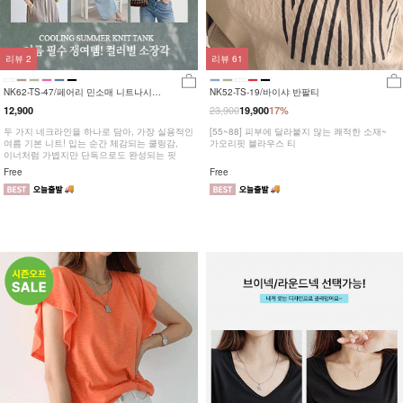
리뷰
2
리뷰
61
NK62-TS-47/페어리 민소매 니트나시
NK52-TS-19/바이샤 반팔티
_YN
23,900
12,900
19,900
17%
두 가지 네크라인을 하나로 담아, 가장 실용적인
[55~88] 피부에 달라붙지 않는 쾌적한 소재~
여름 기본 니트! 입는 순간 체감되는 쿨링감,
가오리핏 블라우스 티
이너처럼 가볍지만 단독으로도 완성되는 핏
Free
Free