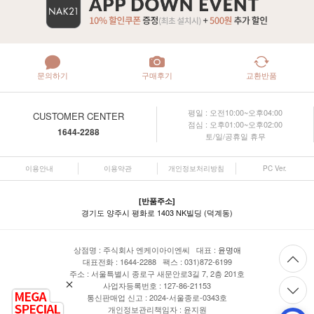
문의하기
구매후기
교환반품
평일 : 오전10:00~오후04:00
CUSTOMER CENTER
점심 : 오후01:00~오후02:00
1644-2288
토/일/공휴일 휴무
이용안내
이용약관
개인정보처리방침
PC Ver.
[반품주소]
경기도 양주시 평화로 1403 NK빌딩 (덕계동)
상점명 : 주식회사 엔케이아이엔씨 대표 :
윤명애
대표전화 : 1644-2288 팩스 : 031)872-6199
주소 : 서울특별시 종로구 새문안로3길 7, 2층 201호
사업자등록번호 : 127-86-21153
통신판매업 신고 : 2024-서울종로-0343호
개인정보관리책임자 : 윤지원