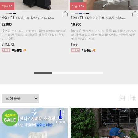
리뷰
23
리뷰
159
NK61-PS-11/리니스 찰랑 와이드 슬랙
NK61-TS-16/에어라이트 시스루 셔츠
스_YN
_HR
32,900
19,900
[S-XL] 구김 없이 완성되는 찰랑 와이드 슬랙스!
[55-99] 공기처럼 가벼워 툭툭 입기 좋은,구겨져
미니멀한 무드로 오피스룩 하객룩 데일리 착장
도 자연스럽고 예쁜 크링클 소재로 편안한 실루
까지 OK!
엣의 데일리 셔츠
S,M,L,XL
Free