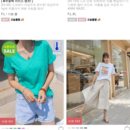
[ ❄️무중력 아이스 팬츠! ]
[55-100] 나크 단독 자체제작! 여름 햇살보다 더
[55-88] 나크에서 야심차게 준비한! 체감무게
시원한 컬러 포인트, 여름을 입은 프린트 티
0g에 주름까지 예쁜 크링클 팬츠!
#NAK MADE.
F,L / 기본,롱
F,L,XL
리뷰
343
리뷰
541