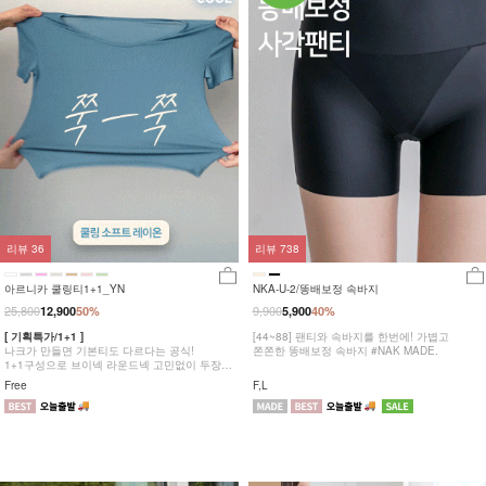
리뷰
36
리뷰
738
아르니카 쿨링티1+1_YN
NKA-U-2/똥배보정 속바지
25,800
9,900
12,900
50%
5,900
40%
[ 기획특가/1+1 ]
[44~88] 팬티와 속바지를 한번에! 가볍고
나크가 만들면 기본티도 다르다는 공식!
쫀쫀한 똥배보정 속바지 #NAK MADE.
1+1구성으로 브이넥 라운드넥 고민없이 두장
다 챙겨가세요
Free
F,L