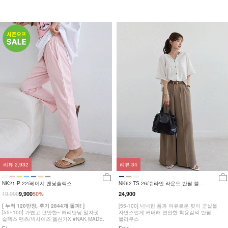
리뷰
2,932
리뷰
34
NK21-P-22/레이시 밴딩슬렉스
NK62-TS-26/슈라인 라운드 반팔 블라
우스_HR
19,900
9,900
50%
24,900
[ 누적 120만장, 후기 2844개 돌파! ]
[55-100] 넉넉한 품과 여유로운 핏이 군살을
[55~100] 가볍고 편안한~ 허리밴딩 일자핏
자연스럽게 커버해 편안한 착용감의 반팔
슬랙스 팬츠/빅사이즈 옵션가X #NAK MADE.
블라우스