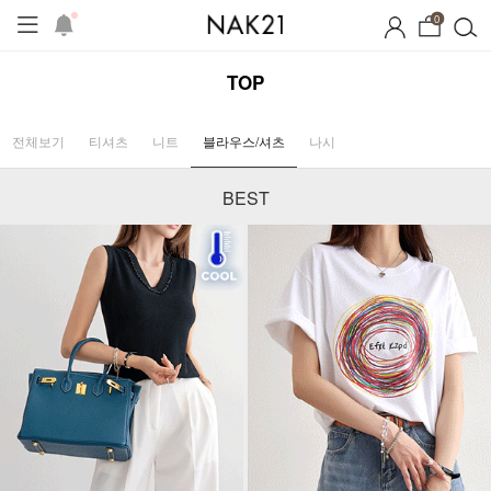
0
TOP
전체보기
티셔츠
니트
블라우스/셔츠
나시
BEST
프
1+1 기획세트
자체제작
여름 잠옷
장마템 기획