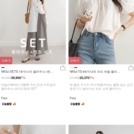
리뷰
0
리뷰
0
NK62-SETS-18/아스타 블라우스+팬츠
NK62-TS-66/미네트 퍼프 반팔 블라우
세트_HR
스_HR
42,900
21,900
39,900
7%
20,370
7%
데일리룩부터 여행룩 까지,린넨 터치감의
한 벌로 두가지 무드!체형커버는 물론,입는 순간
블라우스+와이드팬츠 SET
분위기가 달라지는 퍼프 소매 블라우스
Free
Free