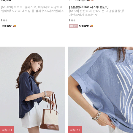
[55-120] 셔츠로, 원피스로, 아우터로 다양하게
[ 답답한ZERO! 시스루 원단! ]
입어봐! 노카라 넥셔링 롱 블라우스/셔츠/원피스
[55-99] 은은하게 반짝이는 고급링클원단!
자연스럽게 흐르는 핏!
Free
Free
리뷰
34
리뷰
61