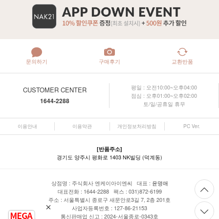
문의하기
구매후기
교환반품
평일 : 오전10:00~오후04:00
CUSTOMER CENTER
점심 : 오후01:00~오후02:00
1644-2288
토/일/공휴일 휴무
이용안내
이용약관
개인정보처리방침
PC Ver.
[반품주소]
경기도 양주시 평화로 1403 NK빌딩 (덕계동)
상점명 : 주식회사 엔케이아이엔씨 대표 :
윤명애
대표전화 : 1644-2288 팩스 : 031)872-6199
주소 : 서울특별시 종로구 새문안로3길 7, 2층 201호
사업자등록번호 : 127-86-21153
통신판매업 신고 : 2024-서울종로-0343호