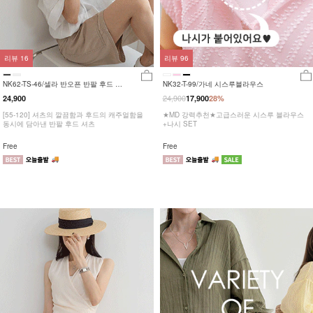
리뷰
16
리뷰
96
NK62-TS-46/셀라 반오픈 반팔 후드 셔
NK32-T-99/가네 시스루블라우스
츠_HR
24,900
24,900
17,900
28%
[55-120] 셔츠의 깔끔함과 후드의 캐주얼함을
★MD 강력추천★고급스러운 시스루 블라우스
동시에 담아낸 반팔 후드 셔츠
+나시 SET
Free
Free