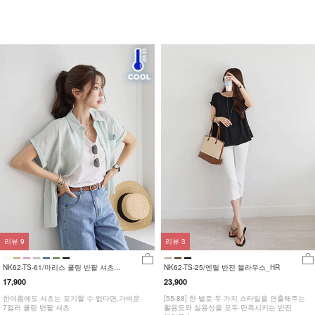
리뷰
9
리뷰
3
NK62-TS-61/마리스 쿨링 반팔 셔츠
NK62-TS-25/엔릴 반전 블라우스_HR
_HR
17,900
23,900
한여름에도 셔츠는 포기할 수 없다면,가벼운
[55-88] 한 벌로 두 가지 스타일을 연출해주는
7컬러 쿨링 반팔 셔츠
활용도와 실용성을 모두 만족시키는 반전