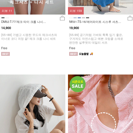
리뷰
11
리뷰
159
DM52-T-77/체크 타이 크롭 나시
NK61-TS-16/에어라이트 시스루 셔츠
SET_HR
_HR
14,900
19,900
[55~88] 가볍고 시원한 무드의 체크셔츠와
[55-99] 공기처럼 가벼워 툭툭 입기 좋은,
이너로 코디 걱정 끝! 체크 크롭 나시 세트
구겨져도 자연스럽고 예쁜 크링클 소재로
편안한 실루엣의 데일리 셔츠
Free
Free