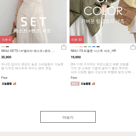
리뷰
0
리뷰
33
NK62-SETS-14/엘라라 베스트+팬츠 셋
NK61-TS-8/폴론 시스루 셔츠_HR
업_HR
35,900
19,900
하나만 입어도 완성도 높은 스타일링이 가능한
[55-110] 구겨져도 자연스럽고 예쁜 크링클
랩 디자인 베스트와 와이드 팬츠 셋업
거즈 면 소재로 가볍게 걸치기 좋은 루즈핏
셔츠.다양한 컬러 구성으로 취향에 맞게 선택
해주세요 !
Free
Free
더보기