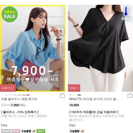
리뷰
511
리뷰
1
여름 블라우스 18종 특가전
NK62-TS-15/프링 브이넥 가오리 블라
우스_DY
29,900
7,900
74%
19,900
[ 블라우스 ~74% 단독특가 ]
[ 100까지 여유롭게! 군살 자동커버! ]
여름 베스트 셔츠💦 18종 7,900원~
허리는 슬림하게! 똥배는 커버해주는 마법
블라우스!
활동성이 좋은 가오리핏!
Free
Free