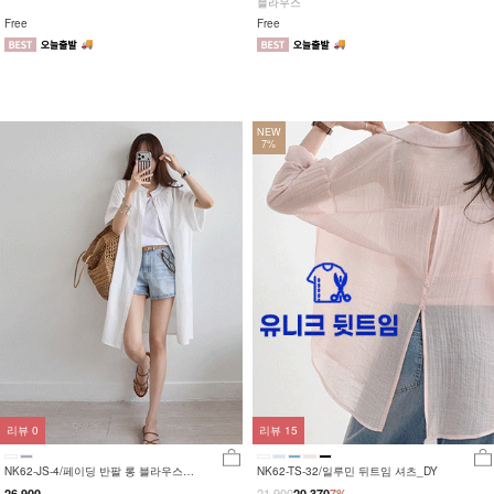
블라우스
Free
Free
NEW
7%
리뷰
0
리뷰
15
NK62-JS-4/페이딩 반팔 롱 블라우스
NK62-TS-32/일루민 뒤트임 셔츠_DY
_JY
21,900
26,900
20,370
7%