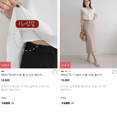
리뷰
0
리뷰
0
NK62-TS-58/이붐 훌 민소매 블라우스
NK62-TS-17/블릿 러플 프릴 블라우스
_HR
_HR
19,900
19,900
은은하게 흐르는 우아한 실루엣, 드레이프
우아한 실루엣을 완성하는,프릴 브이넥
플레어 블라우스
블라우스
Free
Free