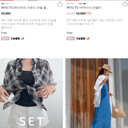
NK62-TS-26/슈라인 라운드 반팔 블라
NK52-TS-19/바이샤 반팔티
우스_HR
23,900
24,900
19,900
17%
[55-100] 넉넉한 품과 여유로운 핏이 군살을
[55~88] 피부에 달라붙지 않는 쾌적한 소재~
자연스럽게 커버해 편안한 착용감의 반팔
가오리핏 블라우스 티
블라우스
Free
Free