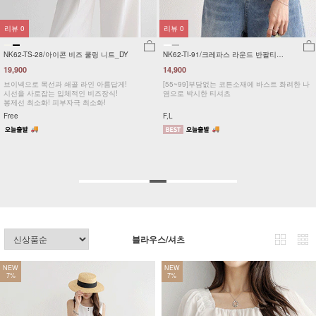
리뷰
0
리뷰
0
NK62-TS-28/아이콘 비즈 쿨링 니트_DY
NK62-TI-91/크레파스 라운드 반팔티
_SK
19,900
14,900
브이넥으로 목선과 쇄골 라인 아름답게!
[55~99]부담없는 코튼소재에 바스트 화려한 나
시선을 사로잡는 입체적인 비즈장식!
염으로 박시한 티셔츠
봉제선 최소화! 피부자극 최소화!
Free
F,L
블라우스/셔츠
NEW
NEW
7%
7%