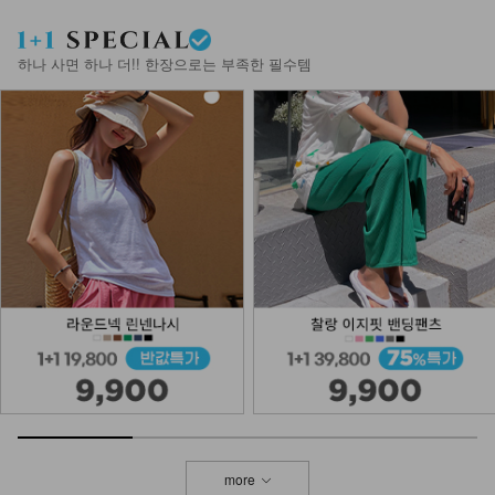
DM14-SH-16/가죽 키높이 슬립온
29,900
하나 사면 하나 더!! 한장으로는 부족한 필수템
DM32-AC-04/굿럭 믹스체인 목걸이
12,900
DM23-AC-10/클립 체인 팔찌
12,900
more