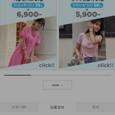
KO31-P-01/위드나크 카고 트레이닝
팬츠
27,900
15,900
43%
DM61-P-17/엘 세미 와이드 데님팬츠
_DY
32,900
NK61-TS-1/그리너 체크 셔츠_HR
22,900
more
NK21-P-8/닉스 치마바지
17,900
리뷰
186
상품정보
문의