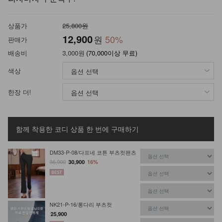
상품가
25,800원
12,900
원
50
%
판매가
배송비
3,000원
(70,000이상 무료)
색상
한장 더!
함께 착용한 코디 상품
한 번에 구매하기
DM33-P-08/다프네 코튼 부츠컷팬츠
36,900
30,900
16%
NK21-P-16/롱다리 부츠컷
25,900