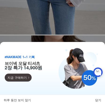
#NAKMADE 1+1 기획
브이넥 모달 티셔츠
2장 특가 14,900원
지금 구매하기
득템찬스
단독 한정수량 특가!
하루 동안 보지 않기
닫기
뒤로가기
카테고리
홈
찜
마이페이지