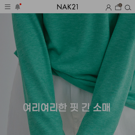
0
체제작
여름 잠옷
장마템 기획전
오늘출발
시즌오