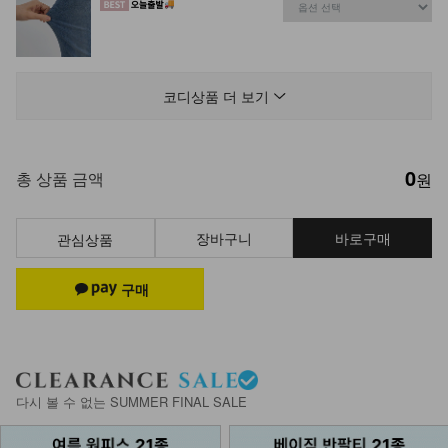
NK61-TS-9/젠틀윈 거즈 체크 셔츠
_HR
코디상품 더 보기
26,900
0
NK61-PI-12/커들 올밴딩 와이드팬츠
총 상품 금액
원
_YN
32,900
27,900
15%
장바구니
바로구매
관심상품
DM33-P-10/아트 비조 면 와이드팬츠
29,900
DM52-P-28/데니즈 버뮤다 팬츠_DY
다시 볼 수 없는 SUMMER FINAL SALE
26,900
19,900
26%