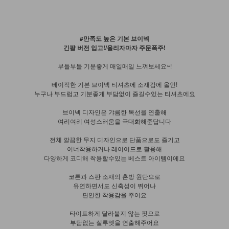
#만족도 높은 기본 브이넥
긴팔 버전 입고!/올리자마자 주문폭주!
부들부들 기분좋게 매일매일 느껴보세요~!
베이직한 기본 브이넥 티셔츠에 소재감에 올인!
누구나 부드럽고 기분좋게 부담없이 즐길수있는 티셔츠에요
브이넥 디자인은 갸름한 목선을 연출해
여리여리 여성스러움을 극대화해준답니다
전체 깔끔한 무지 디자인으로 단품으로도 즐기고
이너착용하거나 레이어드로 활용해
다양하게 코디해 착용할수있는 베스트 아이템이에요
코튼과 스판 소재의 혼방 원단으로
유연하면서도 신축성이 뛰어나
편안한 착용감을 주어요
타이트하게 달라붙지 않는 핏으로
부담없는 실루엣을 연출해주어요